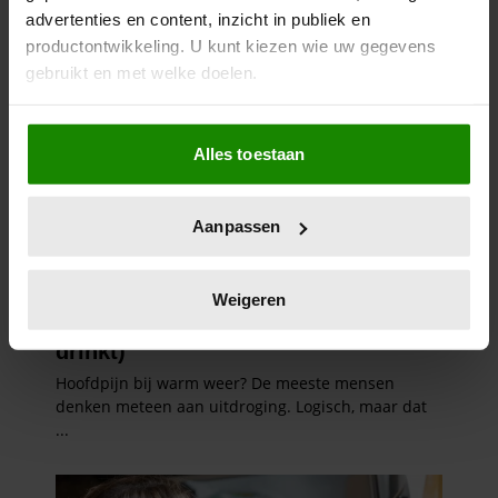
advertenties en content, inzicht in publiek en
productontwikkeling. U kunt kiezen wie uw gegevens
gebruikt en met welke doelen.
Als u het toestaat, willen we ook graag:
Alles toestaan
Informatie verzamelen over uw geografische
locatie, die tot een paar meter nauwkeurig kan zijn
Uw apparaat identificeren door het actief te
Aanpassen
scannen op specifieke eigenschappen (fingerprinting)
Lees meer over hoe uw persoonlijke gegevens worden
verwerkt en stel uw voorkeuren in het
detailgedeelte
in.
Weigeren
U kunt uw toestemming op elk moment wijzigen of
intrekken in de Cookieverklaring.
We gebruiken cookies om content en advertenties te
personaliseren, om functies voor social media te bieden
en om ons websiteverkeer te analyseren. Ook delen we
informatie over uw gebruik van onze site met onze