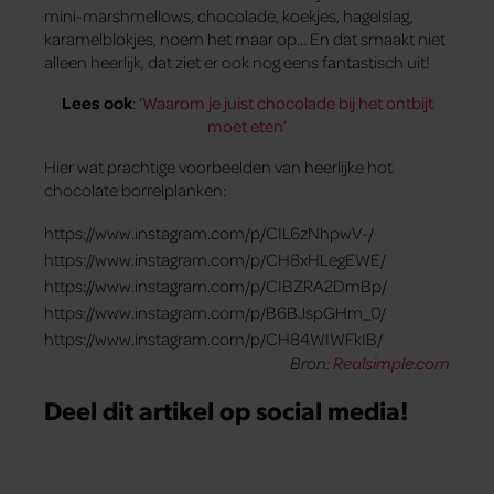
mini-marshmellows, chocolade, koekjes, hagelslag,
karamelblokjes, noem het maar op… En dat smaakt niet
alleen heerlijk, dat ziet er ook nog eens fantastisch uit!
Lees ook
: ‘
Waarom je juist chocolade bij het ontbijt
moet eten
’
Hier wat prachtige voorbeelden van heerlijke hot
chocolate borrelplanken:
https://www.instagram.com/p/CIL6zNhpwV-/
https://www.instagram.com/p/CH8xHLegEWE/
https://www.instagram.com/p/CIBZRA2DmBp/
https://www.instagram.com/p/B6BJspGHm_0/
https://www.instagram.com/p/CH84WIWFkIB/
Bron:
Realsimple.com
Deel dit artikel op social media!