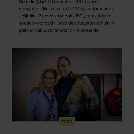
Bereidingstijd: 20 minuten • 700 g jonge
courgettes (klein en dun) • 400 g kerstomaatjes
• olijfolie • 2 tenen knoflook • 150 g feta • 4 dikke
sneden witbrood 1. Snijd de courgettes schuin in
plakken van 2 centimeter dik. Halveer de
tomaatjes. Pel en hak de knoflook. 2. Verhit een
scheut olie in…
FOOD