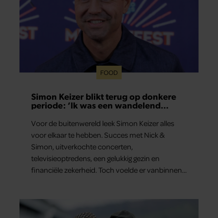
FOOD
Simon Keizer blikt terug op donkere
periode: ‘Ik was een wandelend
hoofd’
Voor de buitenwereld leek Simon Keizer alles
voor elkaar te hebben. Succes met Nick &
Simon, uitverkochte concerten,
televisieoptredens, een gelukkig gezin en
financiële zekerheid. Toch voelde er vanbinnen
al jaren iets niet goed. In een openhartig
interview met ‘MAX Magazine’ vertelt de zanger
dat hij lange tijd vooral overleefde en steeds
verder van zijn gevoel verwijderd raakte.