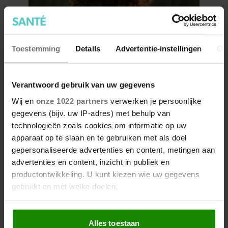
7 kleine dingen die je leven
Toestemming
Details
Advertentie-instellingen
Ov
beter maken (en weinig tijd
kosten)
Verantwoord gebruik van uw gegevens
Wij en
onze 1022 partners
verwerken je persoonlijke
gegevens (bijv. uw IP-adres) met behulp van
technologieën zoals cookies om informatie op uw
apparaat op te slaan en te gebruiken met als doel
gepersonaliseerde advertenties en content, metingen aan
advertenties en content, inzicht in publiek en
productontwikkeling. U kunt kiezen wie uw gegevens
gebruikt en met welke doelen.
Als u het toestaat, willen we ook graag:
Alles toestaan
Informatie verzamelen over uw geografische