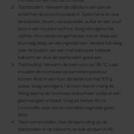
Taartbodem:
Verwarm de olijfolie in een pan en
smelt hier de pure chocolade in. Splits het ei en doe
de eidooier, bloem, cacaopoeder, suiker en een snuf
zout in een keukenmachine. Voeg vervolgens het
olijfolie-chocolademengel hieraan toe en draai een
kruimelig deeg van alle ingrediënten. Verdeel het deeg
over de bodem van een met bakpapier beklede
bakvorm en druk de taartbodem goed aan.
Taartvulling:
Verwarm de oven voor op 135 °C. Laat
intussen de roomkaas op kamertemperatuur
komen. Roer in een kom de eieren los met 100 g
suiker. Voeg vervolgens 1 dl room toe en meng dit.
Meng daarna de roomkaas erdoorheen zodat er een
glad mengsel ontstaat. Voeg als laatste 40 ml
Limoncello-azijn toe en roer alles nogmaals goed
door.
Taart samenstellen:
Giet de taartvulling op de
taartbodem in de bakvorm, en bak de taart in 45