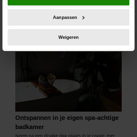
locatie, die tot een paar meter nauwkeurig kan zijn
Uw apparaat identificeren door het actief te
Aanpassen
scannen op specifieke eigenschappen (fingerprinting)
Lees meer over hoe uw persoonlijke gegevens worden
verwerkt en stel uw voorkeuren in het
detailgedeelte
in.
Weigeren
U kunt uw toestemming op elk moment wijzigen of
intrekken in de Cookieverklaring.
We gebruiken cookies om content en advertenties te
personaliseren, om functies voor social media te bieden
en om ons websiteverkeer te analyseren. Ook delen we
informatie over uw gebruik van onze site met onze
partners voor social media, adverteren en analyse. Deze
partners kunnen deze gegevens combineren met andere
informatie die u aan ze heeft verstrekt of die ze hebben
verzameld op basis van uw gebruik van hun services. U
gaat akkoord met onze cookies als u onze website blijft
gebruiken.