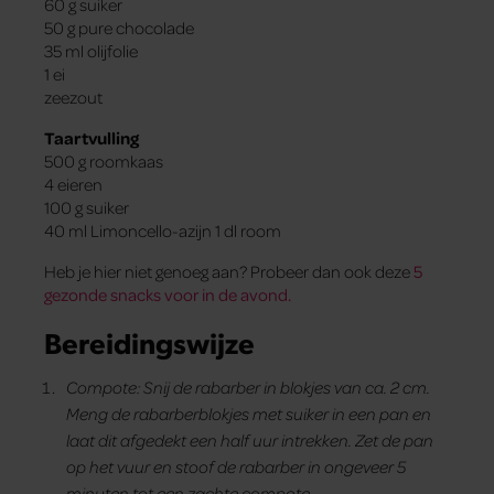
60 g suiker
50 g pure chocolade
35 ml olijfolie
1 ei
zeezout
Taartvulling
500 g roomkaas
4 eieren
100 g suiker
40 ml Limoncello-azijn 1 dl room
Heb je hier niet genoeg aan? Probeer dan ook deze
5
gezonde snacks voor in de avond.
Bereidingswijze
Compote: Snij de rabarber in blokjes van ca. 2 cm.
Meng de rabarberblokjes met suiker in een pan en
laat dit afgedekt een half uur intrekken. Zet de pan
op het vuur en stoof de rabarber in ongeveer 5
minuten tot een zachte compote.