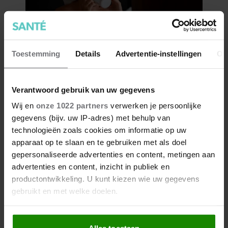
Toestemming
Details
Advertentie-instellingen
Ov
Verantwoord gebruik van uw gegevens
Wij en
onze 1022 partners
verwerken je persoonlijke
gegevens (bijv. uw IP-adres) met behulp van
technologieën zoals cookies om informatie op uw
apparaat op te slaan en te gebruiken met als doel
gepersonaliseerde advertenties en content, metingen aan
advertenties en content, inzicht in publiek en
productontwikkeling. U kunt kiezen wie uw gegevens
gebruikt en met welke doelen.
Als u het toestaat, willen we ook graag:
Alles toestaan