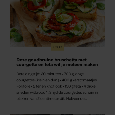
FOOD
Deze goudbruine bruschetta met
courgette en feta wil je meteen maken
Bereidingstijd: 20 minuten • 700 g jonge
courgettes (klein en dun) • 400 g kerstomaatjes
• olijfolie • 2 tenen knoflook • 150 g feta • 4 dikke
sneden witbrood 1. Snijd de courgettes schuin in
plakken van 2 centimeter dik. Halveer de
tomaatjes. Pel en hak de knoflook. 2. Verhit een
scheut olie in…