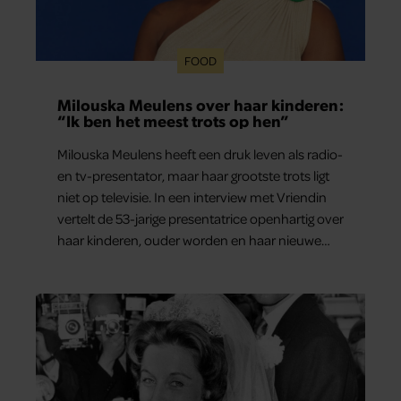
FOOD
Milouska Meulens over haar kinderen:
“Ik ben het meest trots op hen”
Milouska Meulens heeft een druk leven als radio-
en tv-presentator, maar haar grootste trots ligt
niet op televisie. In een interview met Vriendin
vertelt de 53-jarige presentatrice openhartig over
haar kinderen, ouder worden en haar nieuwe
kinderboek Chill. Ook blikt ze terug op haar jeugd
en deelt ze welke levenslessen haar vandaag de
dag het meest bezighouden.