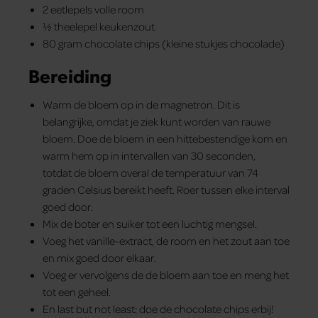
2 eetlepels volle room
½ theelepel keukenzout
80 gram chocolate chips (kleine stukjes chocolade)
Bereiding
Warm de bloem op in de magnetron. Dit is
belangrijke, omdat je ziek kunt worden van rauwe
bloem. Doe de bloem in een hittebestendige kom en
warm hem op in intervallen van 30 seconden,
totdat de bloem overal de temperatuur van 74
graden Celsius bereikt heeft. Roer tussen elke interval
goed door.
Mix de boter en suiker tot een luchtig mengsel.
Voeg het vanille-extract, de room en het zout aan toe
en mix goed door elkaar.
Voeg er vervolgens de de bloem aan toe en meng het
tot een geheel.
En last but not least: doe de chocolate chips erbij!