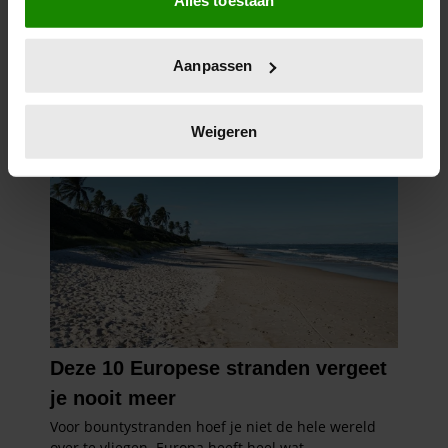
Informatie verzamelen over uw geografische
locatie, die tot een paar meter nauwkeurig kan zijn
Uw apparaat identificeren door het actief te
Aanpassen
scannen op specifieke eigenschappen (fingerprinting)
Lees meer over hoe uw persoonlijke gegevens worden
verwerkt en stel uw voorkeuren in het
detailgedeelte
in.
Weigeren
U kunt uw toestemming op elk moment wijzigen of
intrekken in de Cookieverklaring.
We gebruiken cookies om content en advertenties te
personaliseren, om functies voor social media te bieden
en om ons websiteverkeer te analyseren. Ook delen we
informatie over uw gebruik van onze site met onze
partners voor social media, adverteren en analyse. Deze
partners kunnen deze gegevens combineren met andere
informatie die u aan ze heeft verstrekt of die ze hebben
verzameld op basis van uw gebruik van hun services. U
gaat akkoord met onze cookies als u onze website blijft
gebruiken.