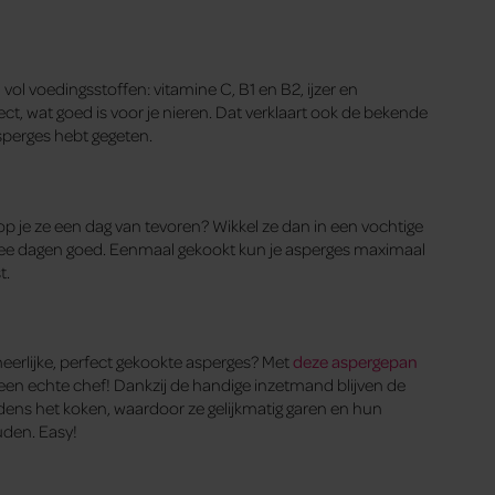
ol voedingsstoffen: vitamine C, B1 en B2, ijzer en
, wat goed is voor je nieren. Dat verklaart ook de bekende
asperges hebt gegeten.
p je ze een dag van tevoren? Wikkel ze dan in een vochtige
 twee dagen goed. Eenmaal gekookt kun je asperges maximaal
t.
 heerlijke, perfect gekookte asperges? Met
deze aspergepan
 een echte chef! Dankzij de handige inzetmand blijven de
dens het koken, waardoor ze gelijkmatig garen en hun
den. Easy!