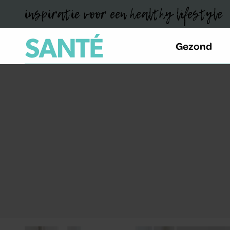
inspiratie voor een healthy lifestyle
Gezond