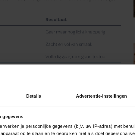
Resultaat
Gaar maar nog licht knapperig
Zacht en vol van smaak
Volledig gaar, romig van textuur
 van een asperge. Prikt deze er makkelijk doorheen? Dan zijn
papperig en verliezen ze hun smaak.
Details
Advertentie-instellingen
w gegevens
oeien onder de grond en zien nooit zonlicht, waardoor ze wit
erwerken je persoonlijke gegevens (bijv. uw IP-adres) met behul
apparaat op te slaan en te gebruiken met als doel gepersonalise