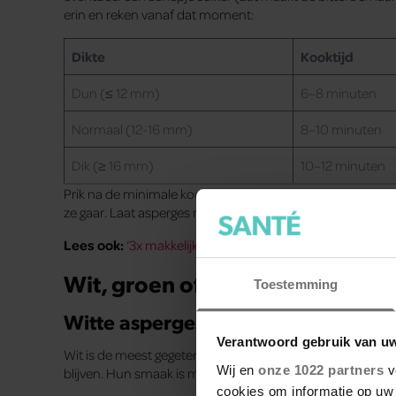
erin en reken vanaf dat moment:
Dikte
Kooktijd
Dun (≤ 12 mm)
6–8 minuten
Normaal (12-16 mm)
8–10 minuten
Dik (≥ 16 mm)
10–12 minuten
Prik na de minimale kooktijd met een vork in de onderkant
ze gaar. Laat asperges niet te lang koken, dan worden ze 
Lees ook:
‘3x makkelijke recepten met asperges’
Wit, groen of paars
Toestemming
Witte asperges
Verantwoord gebruik van u
Wit is de meest gegeten aspergesoort in Nederland. Ze gr
Wij en
onze 1022 partners
v
blijven. Hun smaak is mild en fijn.
cookies om informatie op uw 