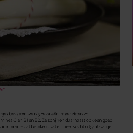
en’
erges bevatten weinig calorieën, maar zitten vol
tamines C en B1 en B2. Ze schijnen daarnaast ook een goed
stimuleren – dat betekent dat er meer vocht uitgaat dan je