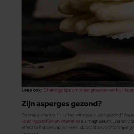
Lees ook:
‘5 handige tips om meer groenten en fruit te et
Zijn asperges gezond?
De vraag is natuurlijk: is ‘het witte goud’ ook gezond? Asp
voedingsstoffen en vitamines
als magnesium, ijzer en vi
effect te hebben op je nieren, doordat ze vochtafdrijving 
inneemt.