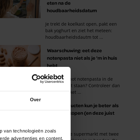
Over
p van technologieën zoals
erde advertenties en content,