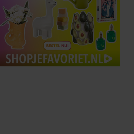
Tips om je lekker in je vel
te voelen
Met de Santé nieuwsbrief ontvang je elke
week tips om je energiek, ontspannen en in
balans te voelen.