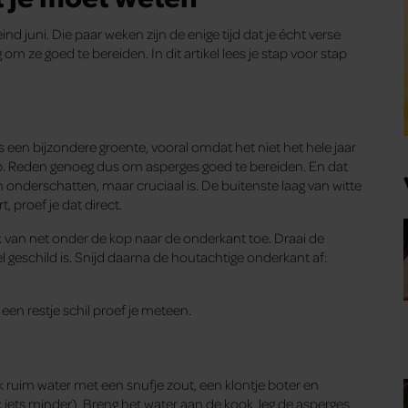
nd juni. Die paar weken zijn de enige tijd dat je écht verse
 ze goed te bereiden. In dit artikel lees je stap voor stap
 een bijzondere groente, vooral omdat het niet het hele jaar
p. Reden genoeg dus om asperges goed te bereiden. En dat
 onderschatten, maar cruciaal is. De buitenste laag van witte
rt, proef je dat direct.
 van net onder de kop naar de onderkant toe. Draai de
l geschild is. Snijd daarna de houtachtige onderkant af:
t een restje schil proef je meteen.
k ruim water met een snufje zout, een klontje boter en
 iets minder). Breng het water aan de kook, leg de asperges