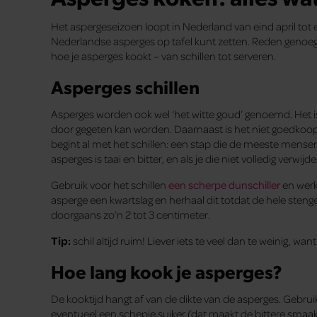
Het aspergeseizoen loopt in Nederland van eind april tot ei
Nederlandse asperges op tafel kunt zetten. Reden genoeg om
hoe je asperges kookt – van schillen tot serveren.
Asperges schillen
Asperges worden ook wel ‘het witte goud’ genoemd. Het is
door gegeten kan worden. Daarnaast is het niet goedkoo
begint al met het schillen: een stap die de meeste mensen
asperges is taai en bitter, en als je die niet volledig verwijde
Gebruik voor het schillen
een scherpe dunschiller
en werk
asperge een kwartslag en herhaal dit totdat de hele stenge
doorgaans zo’n 2 tot 3 centimeter.
Tip:
schil altijd ruim! Liever iets te veel dan te weinig, wan
Hoe lang kook je asperges?
De kooktijd hangt af van de dikte van de asperges. Gebrui
eventueel een schepje suiker (dat maakt de bittere smaak