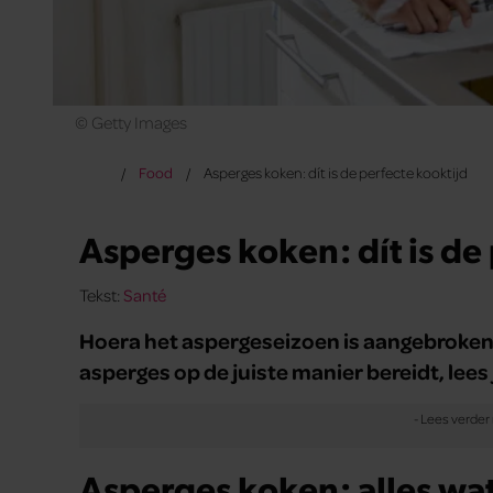
© Getty Images
Food
Asperges koken: dít is de perfecte kooktijd
Asperges koken: dít is de
Tekst:
Santé
Hoera het aspergeseizoen is aangebroken!
asperges op de juiste manier bereidt, lees j
Asperges koken: alles wa