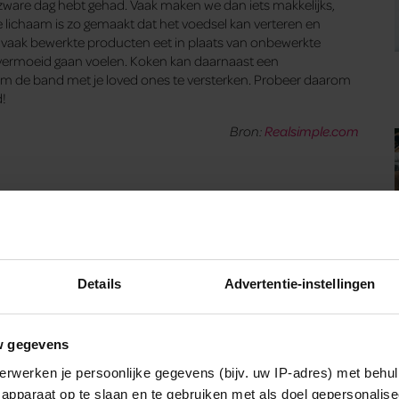
zware dag hebt gehad. Vaak maken we dan iets makkelijks,
e lichaam is zo gemaakt dat het voedsel kan verteren en
je vaak bewerkte producten eet in plaats van onbewerkte
ervermoeid gaan voelen. Koken kan daarnaast een
m de band met je loved ones te versterken. Probeer daarom
d!
Bron:
Realsimple.com
Details
Advertentie-instellingen
w gegevens
erwerken je persoonlijke gegevens (bijv. uw IP-adres) met behul
apparaat op te slaan en te gebruiken met als doel gepersonalise