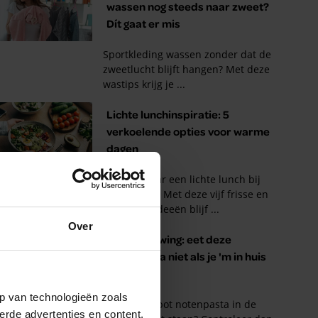
Over
p van technologieën zoals
erde advertenties en content,