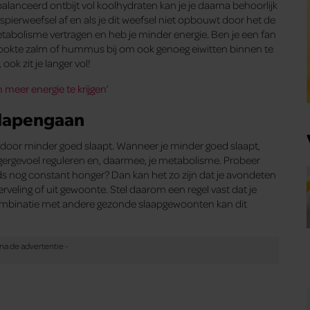
balanceerd ontbijt vol koolhydraten kan je je daarna behoorlijk
pierweefsel af en als je dit weefsel niet opbouwt door het de
 metabolisme vertragen en heb je minder energie. Ben je een fan
rookte zalm of hummus bij om ook genoeg eiwitten binnen te
ook zit je langer vol!
m meer energie te krijgen
’
slapengaan
aardoor minder goed slaapt. Wanneer je minder goed slaapt,
ergevoel reguleren en, daarmee, je metabolisme. Probeer
ds nog constant honger? Dan kan het zo zijn dat je avondeten
erveling of uit gewoonte. Stel daarom een regel vast dat je
 combinatie met andere gezonde slaapgewoonten kan dit