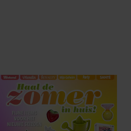
Tips om je lekker in je vel
te voelen
Met de Santé nieuwsbrief ontvang je elke
week tips om je energiek, ontspannen en in
balans te voelen.