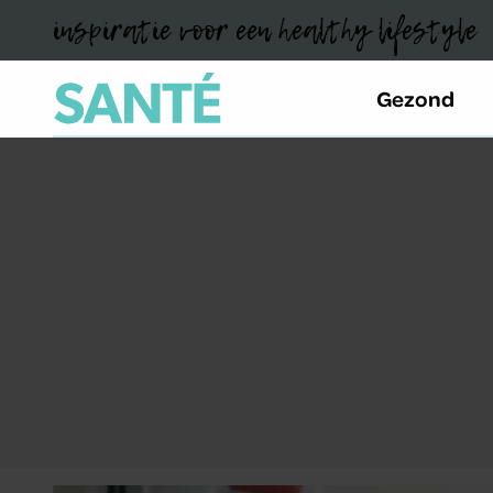
inspiratie voor een healthy lifestyle
Gezond