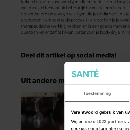
Koken kan soms overweldigend lijken nadat je een lange, 
wat meestal bestaat uit behoorlijk bewerkte producten. J
omzetten om de energie te krijgen die je nodig hebt. Als 
producten, verander je dit proces. Hierdoor kan je je ov
therapeutische werking hebben én is een goede manier o
dus toch vaker zelf te koken; beter voor je body én je min
Deel dit artikel op social media!
Uit andere media
Toestemming
Verantwoord gebruik van u
Wij en
onze 1022 partners
v
cookies om informatie op uw 