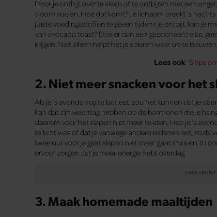
Door je ontbijt over te slaan of te ontbijten met een onge
sloom voelen. Hoe dat komt? Je lichaam breekt ’s nachts s
juiste voedingsstoffen te geven tijdens je ontbijt, kan je
van avocado toast? Doe er dan een gepocheerd eitje, ge
krijgen. Niet alleen helpt het je spieren weer op te bouwen, 
Lees ook
: ‘
5 tips o
2. Niet meer snacken voor het 
Als je ’s avonds nog te laat eet, zou het kunnen dat je d
kan dat zijn weerslag hebben op de hormonen die je hong
daarom voor het slapen niet meer te eten. Heb je ’s avon
te licht was of dat je vanwege andere redenen eet, zoals v
twee uur voor je gaat slapen niet meer gaat snaaien. In
ervoor zorgen dat je meer energie hebt overdag.
3. Maak homemade maaltijden