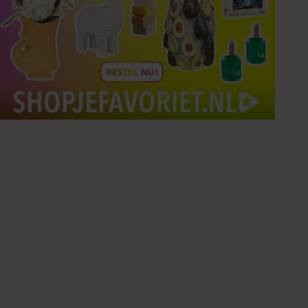
Tips om je lekker in je vel
te voelen
Met de Santé nieuwsbrief ontvang je elke
week tips om je energiek, ontspannen en in
balans te voelen.