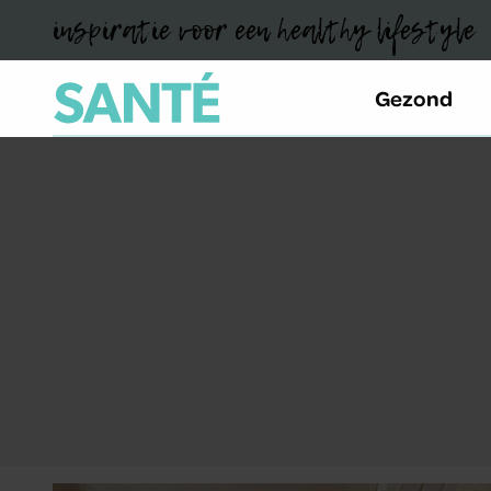
inspiratie voor een healthy lifestyle
Gezond