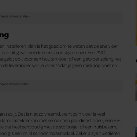
ing
en installeren, dan is het goed om te weten dat de ene vloer
is in dit geval niet de meest gunstige keuze. Een PVC
 geldt ook voor een houten vloer of een gietvloer zolang het
aan de leverancier van je vloer zodat je geen miskoop doet en
tapijt. Dat is niet zo vreemd, want zo’n vloer is veel
n laminaatvloer kan met gemak tien jaar dienst doen, een PVC
je dat heel eenvoudig met de stofzuiger of een huisbezem,
 nodig is een mild schoonmaakmiddel. Zeker als je huisdieren