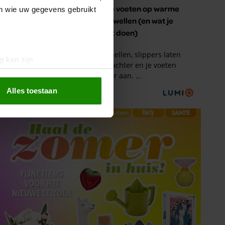
en wie uw gegevens gebruikt
g kan zijn
erprinting)
t
detailgedeelte
in. U kunt uw
Alles toestaan
 media te bieden en om ons
ze partners voor social
nformatie die u aan ze heeft
oord met onze cookies als u