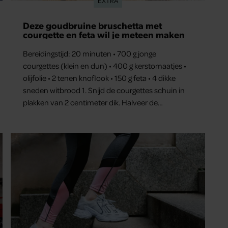
EXTRA
Dít is waarom traplopen zo zwaar voelt
(spoiler: het ligt niet aan je conditie)
Je wil meer aan je conditie werken of je
stappendoel halen, en dus neem je de trap in
plaats van de roltrap of lift. Maar halverwege begin
je al met hijgen. Dit terwijl je van een half uur
wandelen geen last hebt. Hoe kan dat?