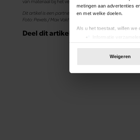
van materiaal bij het verzagen of versnijden van planken. 
metingen aan advertenties en
Dit artikel is een partnerbijdrage.
en met welke doelen.
Foto: Pexels / Max Vakhtbovycn
Als u het toestaat, willen we
Deel dit artikel op social media!
Informatie verzamelen
Uw apparaat identific
Lees meer over hoe uw perso
Weigeren
Uit andere media
toestemming op elk moment wi
We gebruiken cookies om cont
websiteverkeer te analyseren
media, adverteren en analys
verstrekt of die ze hebben v
onze website blijft gebruiken.