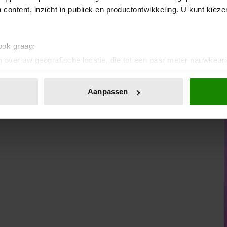
Dit geldt uiteraard ook voor een ondervloer en plinten.
 content, inzicht in publiek en productontwikkeling. U kunt kiez
 ook graag:
 over uw geografische locatie, die tot een paar meter nauwkeuri
eren door het actief te scannen op specifieke eigenschappen (fing
onlijke gegevens worden verwerkt en stel uw voorkeuren in he
Aanpassen
jzigen of intrekken in de Cookieverklaring.
ent en advertenties te personaliseren, om functies voor social
. Ook delen we informatie over uw gebruik van onze site met on
e. Deze partners kunnen deze gegevens combineren met andere i
erzameld op basis van uw gebruik van hun services. U gaat akk