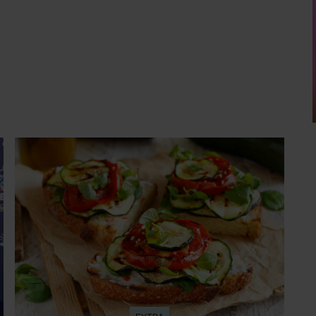
EXTRA
Deze goudbruine bruschetta met
courgette en feta wil je meteen maken
Bereidingstijd: 20 minuten • 700 g jonge
courgettes (klein en dun) • 400 g kerstomaatjes •
olijfolie • 2 tenen knoflook • 150 g feta • 4 dikke
sneden witbrood 1. Snijd de courgettes schuin in
plakken van 2 centimeter dik. Halveer de
tomaatjes. Pel en hak de knoflook. 2. Verhit een
scheut olie in…