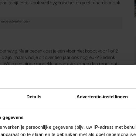
 dan tapijt. Het is ook veel hygiënischer en geeft daardoor ook
erhevig. Maar bedenk dat je een vloer niet koopt voor 1 of 2
p zijn, maar vind je dit over tien jaar ook nog leuk? Bedenk
er. Wil je een hippe modekleur bankstel kopen dan moet dat
n toch liever voor een neutrale kleur zodat ze niet in de
Details
Advertentie-instellingen
 vloer?
w gegevens
ur
. Als je wilt inclusief het leggen van de vloer. Zij hebben
 kleuren en uitvoeringen. Als je de vloer zelf gaat leggen dan
erwerken je persoonlijke gegevens (bijv. uw IP-adres) met behul
 meter vloer je nodig hebt. Houd daarbij rekening met verlies
apparaat op te slaan en te gebruiken met als doel gepersonalise