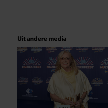
EXTRA
Corry Konings gul voor gezin: ‘Meer
voor over dan voor mezelf’
Corry Konings weet goed hoe belangrijk geld is,
zeker nu het leven steeds duurder wordt. Toch kijkt
ze niet op een euro als het om haar familie gaat,
vertelt ze deze week in Weekend. Haar kinderen en
kleinkinderen verwent ze met alle liefde. “Ik heb
voor hen meer over dan voor mezelf.”