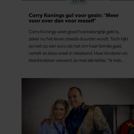
EXTRA
De bijzondere liefdesgeschiedenis van
Frans en Mariska Bauer: ook in bed
elkaars eerste
Frans Bauer en Mariska Bauer leerden elkaar
kennen in 1992, toen Frans kwam optreden in het
café-restaurant van de ouders van Mariska in het
Zuid-Hollandse dorp Ter Aar. Als dochter die
opgroeide in een horecagezin hielp Mariska vaak
mee in de bediening.
Meer van Extra