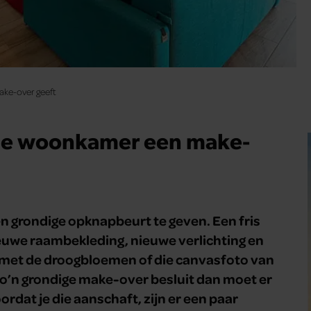
make-over geeft
je de woonkamer een make-
n grondige opknapbeurt te geven. Een fris
euwe raambekleding, nieuwe verlichting en
n met de droogbloemen of die canvasfoto van
t zo’n grondige make-over besluit dan moet er
rdat je die aanschaft, zijn er een paar