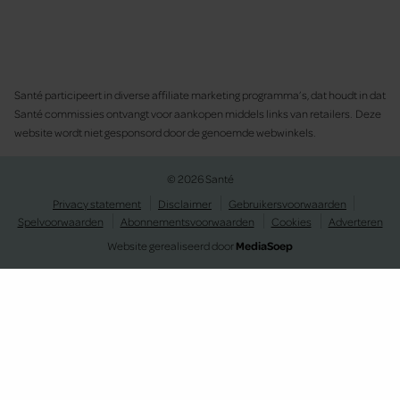
Santé participeert in diverse affiliate marketing programma’s, dat houdt in dat
Santé commissies ontvangt voor aankopen middels links van retailers. Deze
website wordt niet gesponsord door de genoemde webwinkels.
© 2026 Santé
Privacy statement
Disclaimer
Gebruikersvoorwaarden
Spelvoorwaarden
Abonnementsvoorwaarden
Cookies
Adverteren
Website gerealiseerd door
MediaSoep