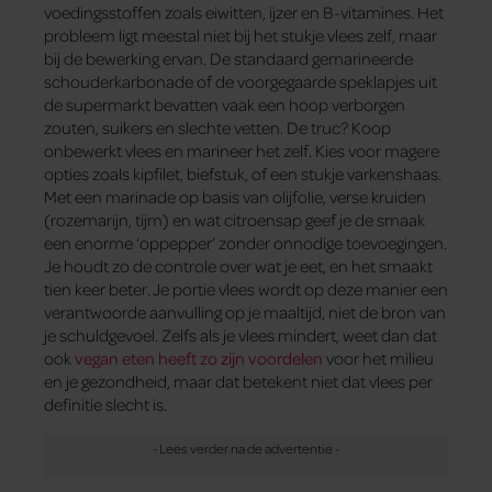
voedingsstoffen zoals eiwitten, ijzer en B-vitamines. Het
probleem ligt meestal niet bij het stukje vlees zelf, maar
bij de bewerking ervan. De standaard gemarineerde
schouderkarbonade of de voorgegaarde speklapjes uit
de supermarkt bevatten vaak een hoop verborgen
zouten, suikers en slechte vetten. De truc? Koop
onbewerkt vlees en marineer het zelf. Kies voor magere
opties zoals kipfilet, biefstuk, of een stukje varkenshaas.
Met een marinade op basis van olijfolie, verse kruiden
(rozemarijn, tijm) en wat citroensap geef je de smaak
een enorme ‘oppepper’ zonder onnodige toevoegingen.
Je houdt zo de controle over wat je eet, en het smaakt
tien keer beter. Je portie vlees wordt op deze manier een
verantwoorde aanvulling op je maaltijd, niet de bron van
je schuldgevoel. Zelfs als je vlees mindert, weet dan dat
ook
vegan eten heeft zo zijn voordelen
voor het milieu
en je gezondheid, maar dat betekent niet dat vlees per
definitie slecht is.