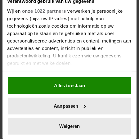
Verantwoord gebruik van uw gegevens
Wij en
onze 1022 partners
verwerken je persoonlijke
gegevens (bijv. uw IP-adres) met behulp van
technologieën zoals cookies om informatie op uw
apparaat op te slaan en te gebruiken met als doel
gepersonaliseerde advertenties en content, metingen aan
advertenties en content, inzicht in publiek en
productontwikkeling. U kunt kiezen wie uw gegevens
gebruikt en met welke doelen.
Als u het toestaat, willen we ook graag:
Alles toestaan
Informatie verzamelen over uw geografische
locatie, die tot een paar meter nauwkeurig kan zijn
Uw apparaat identificeren door het actief te
Aanpassen
scannen op specifieke eigenschappen (fingerprinting)
Lees meer over hoe uw persoonlijke gegevens worden
verwerkt en stel uw voorkeuren in het
detailgedeelte
in.
Weigeren
U kunt uw toestemming op elk moment wijzigen of