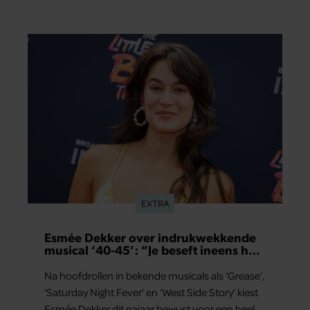
EXTRA
Esmée Dekker over indrukwekkende
musical ‘40-45’: “Je beseft ineens hoe
kostbaar vrijheid is”
Na hoofdrollen in bekende musicals als ‘Grease’,
‘Saturday Night Fever’ en ‘West Side Story’ kiest
Esmée Dekker dit najaar bewust voor een heel