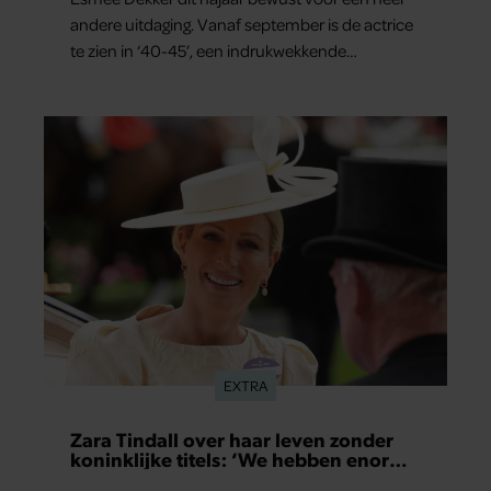
andere uitdaging. Vanaf september is de actrice
te zien in ‘40-45’, een indrukwekkende
spektakelmusical over de Tweede Wereldoorlog.
Volgens Esmée is het een voorstelling die niet
alleen raakt, maar het publiek ook aan het
denken zet.
EXTRA
Zara Tindall over haar leven zonder
koninklijke titels: ‘We hebben enorm
veel geluk gehad’