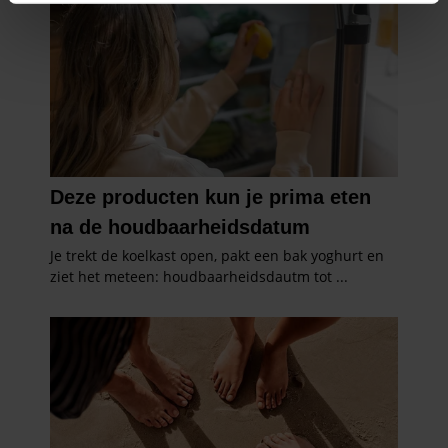
intrekken in de Cookieverklaring.
We gebruiken cookies om content en advertenties te
personaliseren, om functies voor social media te bieden
en om ons websiteverkeer te analyseren. Ook delen we
informatie over uw gebruik van onze site met onze
partners voor social media, adverteren en analyse. Deze
partners kunnen deze gegevens combineren met andere
informatie die u aan ze heeft verstrekt of die ze hebben
verzameld op basis van uw gebruik van hun services. U
gaat akkoord met onze cookies als u onze website blijft
gebruiken.