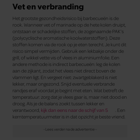
Vet en verbranding
Het grootste gezondheidsrisico bij barbecueën is de
rook. Wanneer vet of marinade op de hete kolen druipt,
ontstaan er schadelijke stoffen, de zogenaamde PAK’s
(polycyclische aromatische koolwaterstoffen). Deze
stoffen komen via de rook op je eten terecht. Je kunt dit
risico simpel vermijden. Gebruik een lekbakje onder de
grill, of wikkel vette vis of vlees in aluminiumfolie. Een
andere methode is indirect barbecueën: leg de kolen
aan de zijkant, zodat het vlees niet direct boven de
vlammen ligt. En vergeet niet: zwartgeblakerd is niet
lekker, maar ongezond. Snijd eventuele verbrande
randjes eraf voordat je begint met eten. Wat betreft de
temperatuur: zorg dat je vlees gaar is, maar niet dood en
droog. Als je de balans zoekt tussen lekker en
verantwoord,
kijk dan eens naar de schijf van 5
. Een
kerntemperatuurmeter is in dat opzicht je beste vriend.