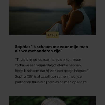
FOOD
Sophia: ‘Ik schaam me voor mijn man
als we met anderen zijn’
“Thuis is hij de leukste man die ik ken, maar
zodra we een verjaardag of etentje hebben,
hoop ik stiekem dat hij zich een beetje inhoudt.”
Sophia (38) is al twaalf jaar samen met haar
partner en thuis is hij precies de man op wie ze
verliefd werd: lief, zorgzaam en grappig. Toch
merkt ze dat ze zich steeds vaker schaamt zodra
ze samen onder de mensen zijn.