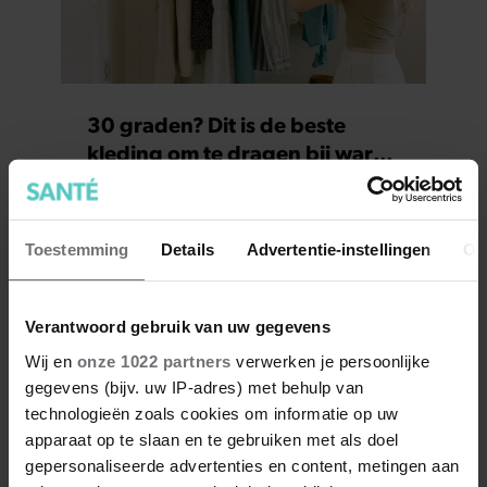
30 graden? Dit is de beste
kleding om te dragen bij warm
weer
Toestemming
Details
Advertentie-instellingen
Ov
Verantwoord gebruik van uw gegevens
Wij en
onze 1022 partners
verwerken je persoonlijke
gegevens (bijv. uw IP-adres) met behulp van
technologieën zoals cookies om informatie op uw
apparaat op te slaan en te gebruiken met als doel
gepersonaliseerde advertenties en content, metingen aan
Heb je na je 40e meer eiwitten