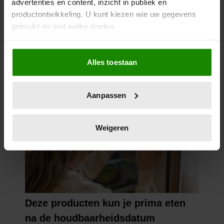
advertenties en content, inzicht in publiek en
nodig?
productontwikkeling. U kunt kiezen wie uw gegevens
gebruikt en met welke doelen.
Als u het toestaat, willen we ook graag:
Alles toestaan
Informatie verzamelen over uw geografische
locatie, die tot een paar meter nauwkeurig kan zijn
Uw apparaat identificeren door het actief te
Aanpassen
scannen op specifieke eigenschappen (fingerprinting)
Lees meer over hoe uw persoonlijke gegevens worden
verwerkt en stel uw voorkeuren in het
detailgedeelte
in.
Weigeren
U kunt uw toestemming op elk moment wijzigen of
intrekken in de Cookieverklaring.
We gebruiken cookies om content en advertenties te
personaliseren, om functies voor social media te bieden
en om ons websiteverkeer te analyseren. Ook delen we
informatie over uw gebruik van onze site met onze
partners voor social media, adverteren en analyse. Deze