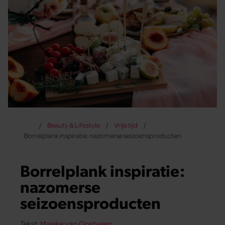
Beauty & Lifestyle
Vrije tijd
Borrelplank inspiratie: nazomerse seizoensproducten
Borrelplank inspiratie:
nazomerse
seizoensproducten
Tekst:
Maaike van Oostveen