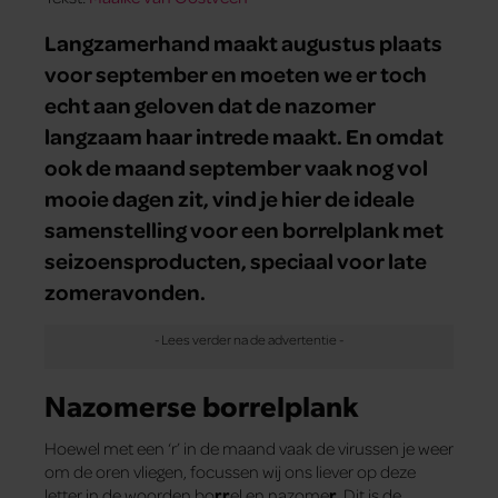
Langzamerhand maakt augustus plaats
voor september en moeten we er toch
echt aan geloven dat de nazomer
langzaam haar intrede maakt. En omdat
ook de maand september vaak nog vol
mooie dagen zit, vind je hier de ideale
samenstelling voor een borrelplank met
seizoensproducten, speciaal voor late
zomeravonden.
Nazomerse borrelplank
Hoewel met een ‘r’ in de maand vaak de virussen je weer
om de oren vliegen, focussen wij ons liever op deze
letter in de woorden bo
rr
el en nazome
r
. Dit is de