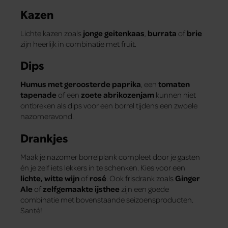
Kazen
Lichte kazen zoals
jonge geitenkaas
,
burrata
of
brie
zijn heerlijk in combinatie met fruit.
Dips
Humus met geroosterde paprika
, een
tomaten
tapenade
of een
zoete abrikozenjam
kunnen niet
ontbreken als dips voor een borrel tijdens een zwoele
nazomeravond.
Drankjes
Maak je nazomer borrelplank compleet door je gasten
én je zelf iets lekkers in te schenken. Kies voor een
lichte, witte wijn
of
rosé
. Ook frisdrank zoals
Ginger
Ale
of
zelfgemaakte ijsthee
zijn een goede
combinatie met bovenstaande seizoensproducten.
Santé!