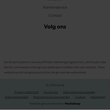
Klantenservice
Contact
Volg ons
Santé participeert in diverse affiliate marketing programma’s, dat houdt in dat
Santé commissies ontvangt voor aankopen middels links van retailers. Deze
website wordt niet gesponsord door de genoemde webwinkels.
© 2026 Santé
Privacy statement
Disclaimer
Gebruikersvoorwaarden
Spelvoorwaarden
Abonnementsvoorwaarden
Cookies
Adverteren
Website gerealiseerd door
MediaSoep