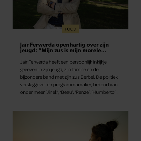
FOOD
Jaïr Ferwerda openhartig over zijn
jeugd: “Mijn zus is mijn morele
kompas”
Jaïr Ferwerda heeft een persoonlijk inkijkje
gegeven in zijn jeugd, zijn familie en de
bijzondere band met zijn zus Berbel. De politiek
verslaggever en programmamaker, bekend van
onder meer ‘Jinek’, ‘Beau’, ‘Renze’, ‘Humberto’
en ‘RTL Tonight’, vertelt dat juist zijn opvoeding
de basis vormde voor zijn carrière. Nog altijd kan
hij voor advies bij zijn zus terecht.