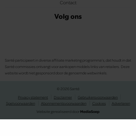
Contact
Volg ons
Santé participeert in diverse affiliate marketing programma’s, dat houdt in dat
Santé commissies ontvangt voor aankopen middels links van retailers. Deze
website wordt niet gesponsord door de genoemde webwinkels.
© 2026 Santé
Privacy statement
Disclaimer
Gebruikersvoorwaarden
Spelvoorwaarden
Abonnementsvoorwaarden
Cookies
Adverteren
Website gerealiseerd door
MediaSoep