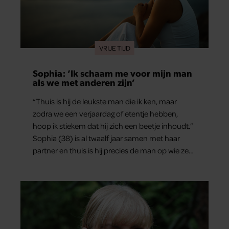
VRIJE TIJD
Sophia: ‘Ik schaam me voor mijn man
als we met anderen zijn’
“Thuis is hij de leukste man die ik ken, maar
zodra we een verjaardag of etentje hebben,
hoop ik stiekem dat hij zich een beetje inhoudt.”
Sophia (38) is al twaalf jaar samen met haar
partner en thuis is hij precies de man op wie ze
verliefd werd: lief, zorgzaam en grappig. Toch
merkt ze dat ze zich steeds vaker schaamt zodra
ze samen onder de mensen zijn.