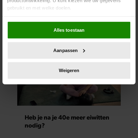
productontwikkeling. U kunt kiezen wie uw gegevens
gebruikt en met welke doelen.
30 graden? Dit is de beste
Als u het toestaat, willen we ook graag:
kleding om te dragen bij warm
Alles toestaan
Informatie verzamelen over uw geografische
weer
locatie, die tot een paar meter nauwkeurig kan zijn
Uw apparaat identificeren door het actief te
Aanpassen
scannen op specifieke eigenschappen (fingerprinting)
Lees meer over hoe uw persoonlijke gegevens worden
verwerkt en stel uw voorkeuren in het
detailgedeelte
in.
Weigeren
U kunt uw toestemming op elk moment wijzigen of
intrekken in de Cookieverklaring.
We gebruiken cookies om content en advertenties te
personaliseren, om functies voor social media te bieden
en om ons websiteverkeer te analyseren. Ook delen we
Heb je na je 40e meer eiwitten
informatie over uw gebruik van onze site met onze
nodig?
partners voor social media, adverteren en analyse. Deze
partners kunnen deze gegevens combineren met andere