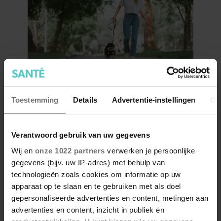
Dít doet dagelijks wandelen
Toestemming
Details
Advertentie-instellingen
Ov
met je eetlust
Verantwoord gebruik van uw gegevens
Wij en
onze 1022 partners
verwerken je persoonlijke
gegevens (bijv. uw IP-adres) met behulp van
technologieën zoals cookies om informatie op uw
apparaat op te slaan en te gebruiken met als doel
gepersonaliseerde advertenties en content, metingen aan
advertenties en content, inzicht in publiek en