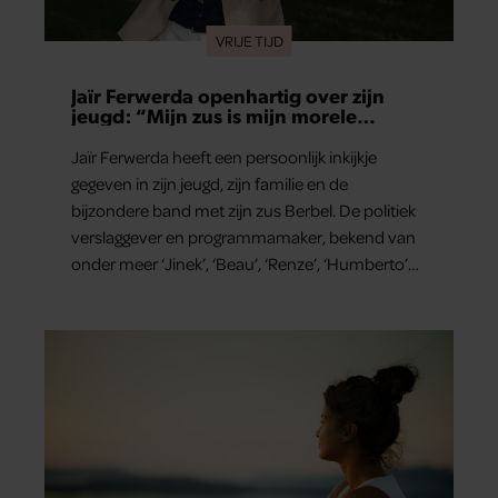
VRIJE TIJD
Jaïr Ferwerda openhartig over zijn
jeugd: “Mijn zus is mijn morele
kompas”
Jaïr Ferwerda heeft een persoonlijk inkijkje
gegeven in zijn jeugd, zijn familie en de
bijzondere band met zijn zus Berbel. De politiek
verslaggever en programmamaker, bekend van
onder meer ‘Jinek’, ‘Beau’, ‘Renze’, ‘Humberto’
en ‘RTL Tonight’, vertelt dat juist zijn opvoeding
de basis vormde voor zijn carrière. Nog altijd kan
hij voor advies bij zijn zus terecht.