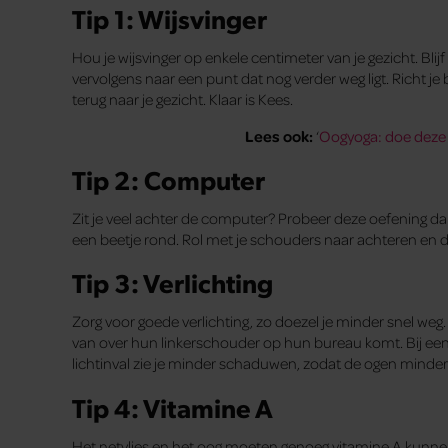
Tip 1: Wijsvinger
Hou je wijsvinger op enkele centimeter van je gezicht. Blijf 
vervolgens naar een punt dat nog verder weg ligt. Richt je
terug naar je gezicht. Klaar is Kees.
Lees ook:
‘
Oogyoga: doe deze
Tip 2: Computer
Zit je veel achter de computer? Probeer deze oefening dan
een beetje rond. Rol met je schouders naar achteren en d
Tip 3: Verlichting
Zorg voor goede verlichting, zo doezel je minder snel we
van over hun linkerschouder op hun bureau komt. Bij een 
lichtinval zie je minder schaduwen, zodat de ogen minder
Tip 4: Vitamine A
Het netvlies en het oog moeten genoeg vitamine A kunne