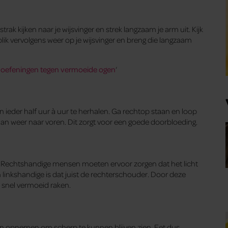
strak kijken naar je wijsvinger en strek langzaam je arm uit. Kijk
 blik vervolgens weer op je wijsvinger en breng die langzaam
 oefeningen tegen vermoeide ogen
‘
 ieder half uur à uur te herhalen. Ga rechtop staan en loop
an weer naar voren. Dit zorgt voor een goede doorbloeding.
g. Rechtshandige mensen moeten ervoor zorgen dat het licht
linkshandige is dat juist de rechterschouder. Door deze
 snel vermoeid raken.
n opnemen om scherp te kunnen blijven zien. Eet dus