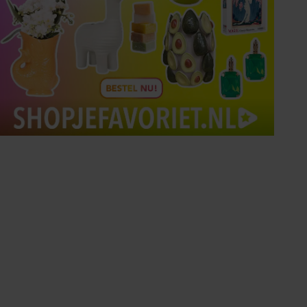
Tips om je lekker in je vel
te voelen
Met de Santé nieuwsbrief ontvang je elke
week tips om je energiek, ontspannen en in
balans te voelen.