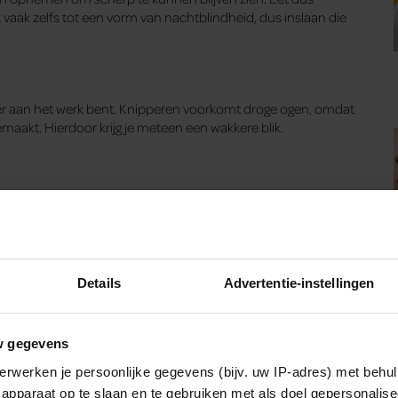
t vaak zelfs tot een vorm van nachtblindheid, dus inslaan die
er aan het werk bent. Knipperen voorkomt droge ogen, omdat
aakt. Hierdoor krijg je meteen een wakkere blik.
Details
Advertentie-instellingen
w gegevens
erwerken je persoonlijke gegevens (bijv. uw IP-adres) met behul
apparaat op te slaan en te gebruiken met als doel gepersonalise