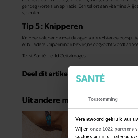
genoeg wortels en spinazie. Een tekort aan vitamine A lijd
groenten.
Tip 5: Knipperen
Knipper voldoende met de ogen als je achter de comput
er bij iedere knipperende beweging oogvocht wordt aangem
Tekst Santé, beeld GettyImages
Deel dit artikel op social media!
Uit andere media
Toestemming
Verantwoord gebruik van u
Wij en
onze 1022 partners
v
cookies om informatie op uw 