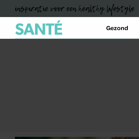
inspiratie voor een healthy lifestyle
Gezond