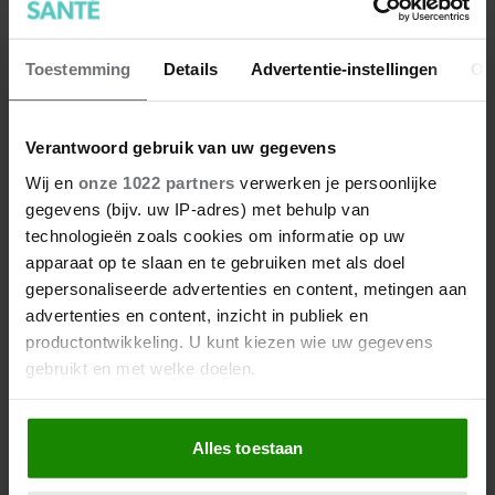
Deze producten kun je beter
Toestemming
Details
Advertentie-instellingen
Ov
als huismerk kopen (en deze
juist niet)
Verantwoord gebruik van uw gegevens
Wij en
onze 1022 partners
verwerken je persoonlijke
gegevens (bijv. uw IP-adres) met behulp van
technologieën zoals cookies om informatie op uw
apparaat op te slaan en te gebruiken met als doel
gepersonaliseerde advertenties en content, metingen aan
advertenties en content, inzicht in publiek en
productontwikkeling. U kunt kiezen wie uw gegevens
gebruikt en met welke doelen.
Als u het toestaat, willen we ook graag:
Alles toestaan
Informatie verzamelen over uw geografische
locatie, die tot een paar meter nauwkeurig kan zijn