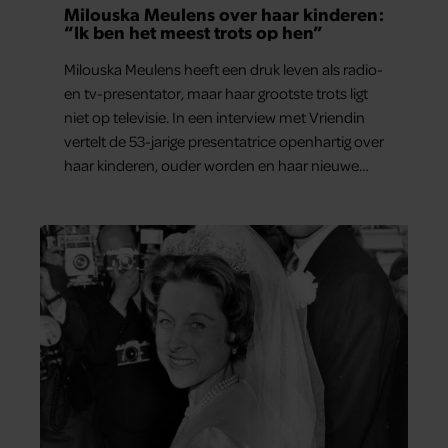
Milouska Meulens over haar kinderen:
“Ik ben het meest trots op hen”
Milouska Meulens heeft een druk leven als radio-
en tv-presentator, maar haar grootste trots ligt
niet op televisie. In een interview met Vriendin
vertelt de 53-jarige presentatrice openhartig over
haar kinderen, ouder worden en haar nieuwe
kinderboek Chill. Ook blikt ze terug op haar jeugd
en deelt ze welke levenslessen haar vandaag de
dag het meest bezighouden.