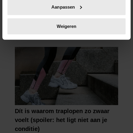
Uw apparaat identificeren door het actief te
Aanpassen
scannen op specifieke eigenschappen (fingerprinting)
Lees meer over hoe uw persoonlijke gegevens worden
verwerkt en stel uw voorkeuren in het
detailgedeelte
in.
Weigeren
U kunt uw toestemming op elk moment wijzigen of
intrekken in de Cookieverklaring.
We gebruiken cookies om content en advertenties te
personaliseren, om functies voor social media te bieden
en om ons websiteverkeer te analyseren. Ook delen we
informatie over uw gebruik van onze site met onze
partners voor social media, adverteren en analyse. Deze
partners kunnen deze gegevens combineren met andere
informatie die u aan ze heeft verstrekt of die ze hebben
verzameld op basis van uw gebruik van hun services. U
gaat akkoord met onze cookies als u onze website blijft
gebruiken.