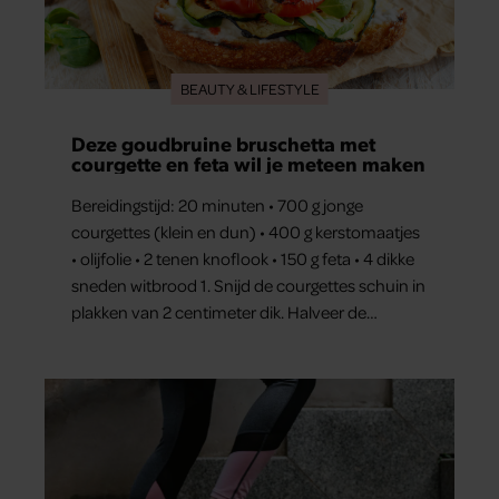
BEAUTY & LIFESTYLE
Deze goudbruine bruschetta met
courgette en feta wil je meteen maken
Bereidingstijd: 20 minuten • 700 g jonge
courgettes (klein en dun) • 400 g kerstomaatjes
• olijfolie • 2 tenen knoflook • 150 g feta • 4 dikke
sneden witbrood 1. Snijd de courgettes schuin in
plakken van 2 centimeter dik. Halveer de
tomaatjes. Pel en hak de knoflook. 2. Verhit een
scheut olie in…