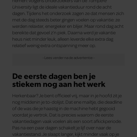
nemen: volgens onderzoekers van de
Tampere
University
ligt de ideale vakantieduur rond de acht
dagen. Tijdens het onderzoek zagen ze dat mensen zich
met de dag steeds beter gingen voelen op vakantie: ze
werden relaxter, energieker en blijer. Maar rond dag acht
bereikte dat gevoel z’n piek. Daarna werd je vakantie
heus niet minder leuk, alleen leverde elke extra dag
relatief weinig extra ontspanning meer op.
De eerste dagen ben je
stiekem nog aan het werk
Herkenbaar? Je bent officieel vrij, maar in je hoofd zit je
nog middenin je to-dolijst. Dat ene mailtje, die deadline
of de was die je haastig in de machine hebt gegooid
voordat je vertrok. Dat is precies waarom de eerste
vakantiedagen vaak voelen als een soort afkickperiode.
Pas na een paar dagen schakelt je lijf over naar de
vakantiestand. Je slaapt langer, kijkt minder vaak op je