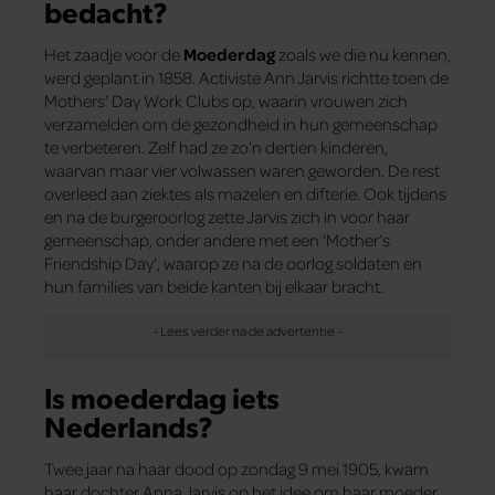
bedacht?
Het zaadje voor de
Moederdag
zoals we die nu kennen,
werd geplant in 1858. Activiste Ann Jarvis richtte toen de
Mothers’ Day Work Clubs op, waarin vrouwen zich
verzamelden om de gezondheid in hun gemeenschap
te verbeteren. Zelf had ze zo’n dertien kinderen,
waarvan maar vier volwassen waren geworden. De rest
overleed aan ziektes als mazelen en difterie. Ook tijdens
en na de burgeroorlog zette Jarvis zich in voor haar
gemeenschap, onder andere met een ‘Mother’s
Friendship Day’, waarop ze na de oorlog soldaten en
hun families van beide kanten bij elkaar bracht.
Is moederdag iets
Nederlands?
Twee jaar na haar dood op zondag 9 mei 1905, kwam
haar dochter Anna Jarvis op het idee om haar moeder