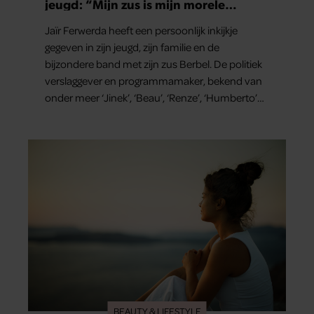
jeugd: “Mijn zus is mijn morele
kompas”
Jaïr Ferwerda heeft een persoonlijk inkijkje
gegeven in zijn jeugd, zijn familie en de
bijzondere band met zijn zus Berbel. De politiek
verslaggever en programmamaker, bekend van
onder meer ‘Jinek’, ‘Beau’, ‘Renze’, ‘Humberto’
en ‘RTL Tonight’, vertelt dat juist zijn opvoeding
de basis vormde voor zijn carrière. Nog altijd kan
hij voor advies bij zijn zus terecht.
BEAUTY & LIFESTYLE