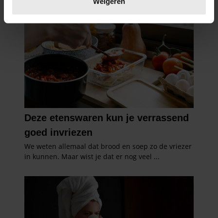
Weigeren
U kunt uw toestemming op elk moment wijzigen of
intrekken in de Cookieverklaring.
We gebruiken cookies om content en advertenties te
personaliseren, om functies voor social media te bieden
en om ons websiteverkeer te analyseren. Ook delen we
informatie over uw gebruik van onze site met onze
partners voor social media, adverteren en analyse. Deze
partners kunnen deze gegevens combineren met andere
informatie die u aan ze heeft verstrekt of die ze hebben
verzameld op basis van uw gebruik van hun services. U
gaat akkoord met onze cookies als u onze website blijft
gebruiken.