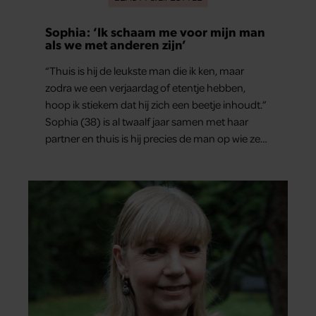
Sophia: ‘Ik schaam me voor mijn man
als we met anderen zijn’
“Thuis is hij de leukste man die ik ken, maar
zodra we een verjaardag of etentje hebben,
hoop ik stiekem dat hij zich een beetje inhoudt.”
Sophia (38) is al twaalf jaar samen met haar
partner en thuis is hij precies de man op wie ze
verliefd werd: lief, zorgzaam en grappig. Toch
merkt ze dat ze zich steeds vaker schaamt zodra
ze samen onder de mensen zijn.