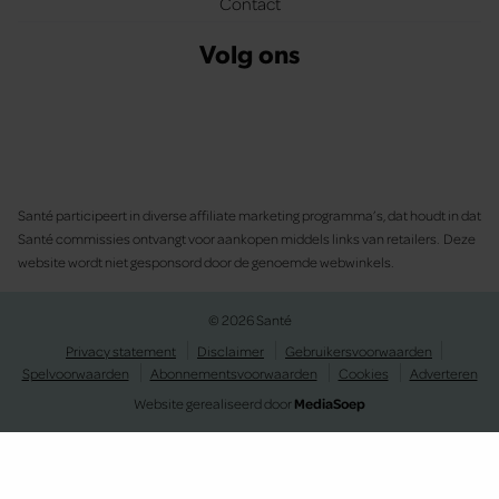
Contact
Volg ons
Santé participeert in diverse affiliate marketing programma’s, dat houdt in dat
Santé commissies ontvangt voor aankopen middels links van retailers. Deze
website wordt niet gesponsord door de genoemde webwinkels.
© 2026 Santé
Privacy statement
Disclaimer
Gebruikersvoorwaarden
Spelvoorwaarden
Abonnementsvoorwaarden
Cookies
Adverteren
Website gerealiseerd door
MediaSoep