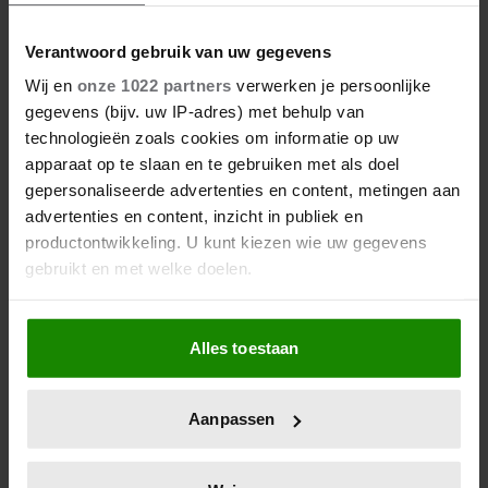
Verantwoord gebruik van uw gegevens
Wij en
onze 1022 partners
verwerken je persoonlijke
gegevens (bijv. uw IP-adres) met behulp van
technologieën zoals cookies om informatie op uw
apparaat op te slaan en te gebruiken met als doel
gepersonaliseerde advertenties en content, metingen aan
advertenties en content, inzicht in publiek en
productontwikkeling. U kunt kiezen wie uw gegevens
gebruikt en met welke doelen.
Als u het toestaat, willen we ook graag:
Alles toestaan
Informatie verzamelen over uw geografische
locatie, die tot een paar meter nauwkeurig kan zijn
Uw apparaat identificeren door het actief te
Aanpassen
scannen op specifieke eigenschappen (fingerprinting)
Lees meer over hoe uw persoonlijke gegevens worden
verwerkt en stel uw voorkeuren in het
detailgedeelte
in.