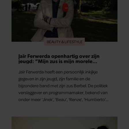
BEAUTY & LIFESTYLE
Jaïr Ferwerda openhartig over zijn
jeugd: “Mijn zus is mijn morele
kompas”
Jaïr Ferwerda heeft een persoonlijk inkijkje
gegeven in zijn jeugd, zijn familie en de
bijzondere band met zijn zus Berbel. De politiek
verslaggever en programmamaker, bekend van
onder meer ‘Jinek’, ‘Beau’, ‘Renze’, ‘Humberto’
en ‘RTL Tonight’, vertelt dat juist zijn opvoeding
de basis vormde voor zijn carrière. Nog altijd kan
hij voor advies bij zijn zus terecht.