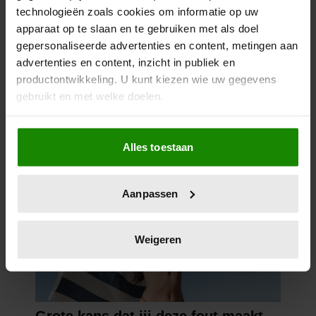
technologieën zoals cookies om informatie op uw
apparaat op te slaan en te gebruiken met als doel
gepersonaliseerde advertenties en content, metingen aan
advertenties en content, inzicht in publiek en
productontwikkeling. U kunt kiezen wie uw gegevens
gebruikt en met welke doelen.
Als u het toestaat, willen we ook graag:
Alles toestaan
Informatie verzamelen over uw geografische
locatie, die tot een paar meter nauwkeurig kan zijn
Uw apparaat identificeren door het actief te
Aanpassen
scannen op specifieke eigenschappen (fingerprinting)
Lees meer over hoe uw persoonlijke gegevens worden
verwerkt en stel uw voorkeuren in het
detailgedeelte
in.
Weigeren
U kunt uw toestemming op elk moment wijzigen of
intrekken in de Cookieverklaring.
We gebruiken cookies om content en advertenties te