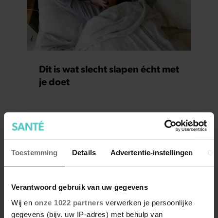
Dit is wat slecht slapen écht met
je doet
Toestemming
Details
Advertentie-instellingen
Ov
Verantwoord gebruik van uw gegevens
Wij en
onze 1022 partners
verwerken je persoonlijke
gegevens (bijv. uw IP-adres) met behulp van