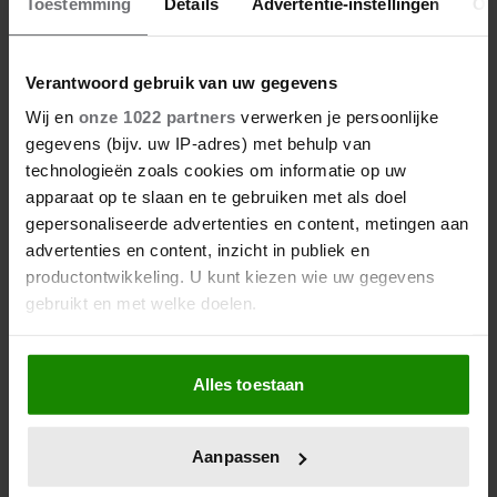
Toestemming
Details
Advertentie-instellingen
Ov
Verantwoord gebruik van uw gegevens
Wij en
onze 1022 partners
verwerken je persoonlijke
gegevens (bijv. uw IP-adres) met behulp van
technologieën zoals cookies om informatie op uw
apparaat op te slaan en te gebruiken met als doel
gepersonaliseerde advertenties en content, metingen aan
advertenties en content, inzicht in publiek en
productontwikkeling. U kunt kiezen wie uw gegevens
gebruikt en met welke doelen.
Als u het toestaat, willen we ook graag:
Alles toestaan
Informatie verzamelen over uw geografische
locatie, die tot een paar meter nauwkeurig kan zijn
Uw apparaat identificeren door het actief te
Aanpassen
scannen op specifieke eigenschappen (fingerprinting)