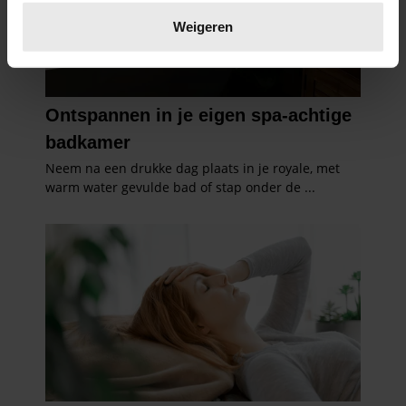
Lees meer over hoe uw persoonlijke gegevens worden
verwerkt en stel uw voorkeuren in het
detailgedeelte
in.
Weigeren
U kunt uw toestemming op elk moment wijzigen of
intrekken in de Cookieverklaring.
We gebruiken cookies om content en advertenties te
personaliseren, om functies voor social media te bieden
en om ons websiteverkeer te analyseren. Ook delen we
informatie over uw gebruik van onze site met onze
partners voor social media, adverteren en analyse. Deze
partners kunnen deze gegevens combineren met andere
informatie die u aan ze heeft verstrekt of die ze hebben
verzameld op basis van uw gebruik van hun services. U
gaat akkoord met onze cookies als u onze website blijft
gebruiken.