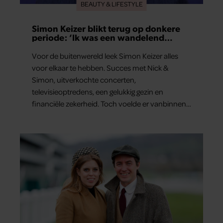
BEAUTY & LIFESTYLE
Simon Keizer blikt terug op donkere
periode: ‘Ik was een wandelend
hoofd’
Voor de buitenwereld leek Simon Keizer alles
voor elkaar te hebben. Succes met Nick &
Simon, uitverkochte concerten,
televisieoptredens, een gelukkig gezin en
financiële zekerheid. Toch voelde er vanbinnen
al jaren iets niet goed. In een openhartig
interview met ‘MAX Magazine’ vertelt de zanger
dat hij lange tijd vooral overleefde en steeds
verder van zijn gevoel verwijderd raakte.