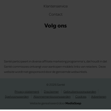
Klantenservice
Contact
Volg ons
Santé participeert in diverse affiliate marketing programma’s, dat houdt in dat
Santé commissies ontvangt voor aankopen middels links van retailers. Deze
website wordt niet gesponsord door de genoemde webwinkels.
© 2026 Santé
Privacy statement
Disclaimer
Gebruikersvoorwaarden
Spelvoorwaarden
Abonnementsvoorwaarden
Cookies
Adverteren
Website gerealiseerd door
MediaSoep