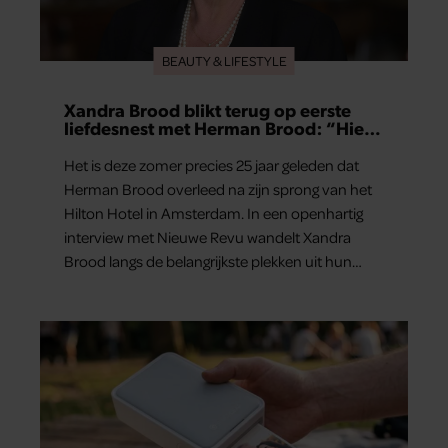
BEAUTY & LIFESTYLE
Xandra Brood blikt terug op eerste
liefdesnest met Herman Brood: “Hier
is Lola geboren”
Het is deze zomer precies 25 jaar geleden dat
Herman Brood overleed na zijn sprong van het
Hilton Hotel in Amsterdam. In een openhartig
interview met Nieuwe Revu wandelt Xandra
Brood langs de belangrijkste plekken uit hun
gezamenlijke verleden. Vooral de woning aan de
Lange Leidsedwarsstraat roept een stortvloed
aan herinneringen op. Daar begon hun leven
samen en werd dochter Lola geboren.