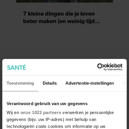
7 kleine dingen die je leven
beter maken (en weinig tijd
kosten)
Toestemming
Details
Advertentie-instellingen
Ov
Verantwoord gebruik van uw gegevens
Wij en
onze 1022 partners
verwerken je persoonlijke
gegevens (bijv. uw IP-adres) met behulp van
technologieën zoals cookies om informatie op uw