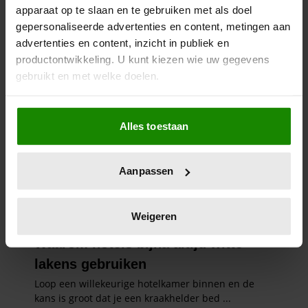
apparaat op te slaan en te gebruiken met als doel
gepersonaliseerde advertenties en content, metingen aan
advertenties en content, inzicht in publiek en
productontwikkeling. U kunt kiezen wie uw gegevens
gebruikt en met welke doelen.
Als u het toestaat, willen we ook graag:
Alles toestaan
Informatie verzamelen over uw geografische
locatie, die tot een paar meter nauwkeurig kan zijn
Uw apparaat identificeren door het actief te
Aanpassen
scannen op specifieke eigenschappen (fingerprinting)
Lees meer over hoe uw persoonlijke gegevens worden
verwerkt en stel uw voorkeuren in het
detailgedeelte
in.
Weigeren
U kunt uw toestemming op elk moment wijzigen of
intrekken in de Cookieverklaring.
We gebruiken cookies om content en advertenties te
personaliseren, om functies voor social media te bieden