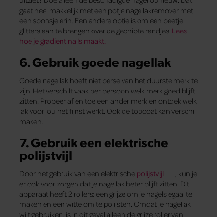
uitziet? Doe alleen de beschadigde nagel opnieuw. Dat
gaat heel makkelijk met een potje nagellakremover met
een sponsje erin. Een andere optie is om een beetje
glitters aan te brengen over de gechipte randjes.
Lees
hoe je gradient nails maakt.
6. Gebruik goede nagellak
Goede nagellak hoeft niet perse van het duurste merk te
zijn. Het verschilt vaak per persoon welk merk goed blijft
zitten. Probeer af en toe een ander merk en ontdek welk
lak voor jou het fijnst werkt. Ook de topcoat kan verschil
maken.
7. Gebruik een elektrische
polijstvijl
Door het gebruik van een elektrische
polijstvijl
, kun je
er ook voor zorgen dat je nagellak beter blijft zitten. Dit
apparaat heeft 2 rollers: een grijze om je nagels egaal te
maken en een witte om te polijsten. Omdat je nagellak
wilt gebruiken, is in dit geval alleen de grijze roller van