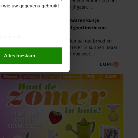
en wie uw gegevens gebruikt
g kan zijn
erprinting)
t
detailgedeelte
in. U kunt uw
Alles toestaan
 media te bieden en om ons
ze partners voor social
nformatie die u aan ze heeft
oord met onze cookies als u