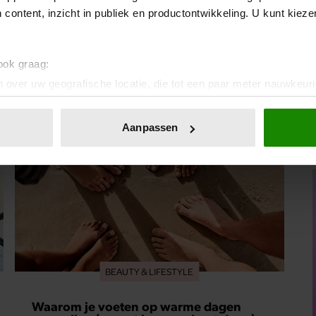
 content, inzicht in publiek en productontwikkeling. U kunt kiez
met een miljoen? Elke week een lezeres eerlijk over
geld.
 ook graag:
 over uw geografische locatie, die tot een paar meter nauwkeuri
eren door het actief te scannen op specifieke eigenschappen (fing
onlijke gegevens worden verwerkt en stel uw voorkeuren in he
Aanpassen
jzigen of intrekken in de Cookieverklaring.
ent en advertenties te personaliseren, om functies voor social
. Ook delen we informatie over uw gebruik van onze site met on
e. Deze partners kunnen deze gegevens combineren met andere i
erzameld op basis van uw gebruik van hun services. U gaat akk
BEAUTY & LIFESTYLE
Waarom je voeten op warme dagen