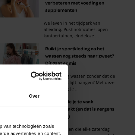
Over
p van technologieën zoals
erde advertenties en content,