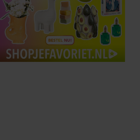
Tips om je lekker in je vel
te voelen
Met de Santé nieuwsbrief ontvang je elke
week tips om je energiek, ontspannen en in
balans te voelen.