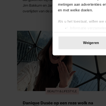
metingen aan advertenties en
Jim Bakkum en Jamai Loman staan stil bij het
en met welke doelen.
overlijden van de zangeres.
Als u het toestaat, willen we
Informatie verzamelen
Uw apparaat identific
Lees meer over hoe uw perso
Weigeren
toestemming op elk moment wi
We gebruiken cookies om cont
websiteverkeer te analyseren
media, adverteren en analys
verstrekt of die ze hebben v
onze website blijft gebruiken.
BEAUTY & LIFESTYLE
Danique Dusée op een roze wolk na