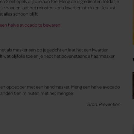
n 2 eetlepels olijfolie aan toe. Meng de ingrediënten totdat je
e haar en laat het minstens een kwartier intrekken. Je kunt
alles schoon blijft.
een halve avocado te bewaren
‘
t als masker aan op je gezicht en laat het een kwartier
 wat olijfolie toe en je hebt het bovenstaande haarmasker
e een oppepper met een handmasker. Meng een halve avocado
je handen tien minuten met het mengsel.
Bron: Prevention