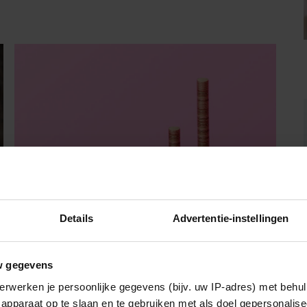
BEAUTY & LIFESTYLE
Details
Advertentie-instellingen
Money talks – Rianne (53): ‘Doordat ik
er zo bovenop zit, hebben we geen
w gegevens
schulden’
erwerken je persoonlijke gegevens (bijv. uw IP-adres) met behul
Let’s talk about… money! Waar geef jij je geld aan
apparaat op te slaan en te gebruiken met als doel gepersonalise
uit? Heb je weleens geldzorgen? Wat zou je doen