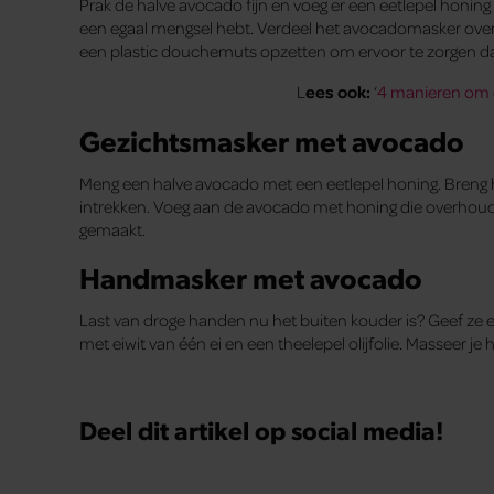
Prak de halve avocado fijn en voeg er een eetlepel honing e
een egaal mengsel hebt. Verdeel het avocadomasker over j
een plastic douchemuts opzetten om ervoor te zorgen dat 
L
ees ook:
‘
4 manieren om 
Gezichtsmasker met avocado
Meng een halve avocado met een eetlepel honing. Breng he
intrekken. Voeg aan de avocado met honing die overhoudt
gemaakt.
Handmasker met avocado
Last van droge handen nu het buiten kouder is? Geef z
met eiwit van één ei en een theelepel olijfolie. Masseer 
Deel dit artikel op social media!