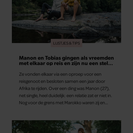
LIJSTJES & TIPS
Manon en Tobias gingen als vreemden
met elkaar op reis en zijn nu een stel:
‘Ik zei nog: dit wordt niets!’
Ze vonden elkaar via een oproep voor een
reisgenoot en besloten samen een jaar door
Afrika te rijden. Over een ding was Manon (27),
net single, heel duidelijk: een relatie zat er niet in.
Nog voor de grens met Marokko waren zij en
Tobias (33) een stel. O en van dat jaartje reizen
maakten ze meteen maar even drie jaar. “Ik had
zo stellig gezegd: dit wordt niets!”