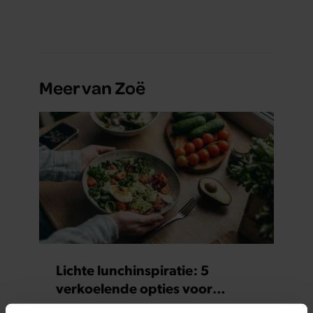
gebeurt iets veel interessanters.
Meer van Zoë
Lichte lunchinspiratie: 5
verkoelende opties voor
warme dagen