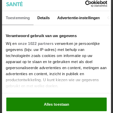
Toestemming
Details
Advertentie-instellingen
Ov
Verantwoord gebruik van uw gegevens
Wij en
onze 1022 partners
verwerken je persoonlijke
gegevens (bijv. uw IP-adres) met behulp van
technologieën zoals cookies om informatie op uw
apparaat op te slaan en te gebruiken met als doel
Brandende handen na het
gepersonaliseerde advertenties en content, metingen aan
snijden van peper? Zo los je het
advertenties en content, inzicht in publiek en
snel op
productontwikkeling. U kunt kiezen wie uw gegevens
gebruikt en met welke doelen.
Als u het toestaat, willen we ook graag:
Alles toestaan
Informatie verzamelen over uw geografische
locatie, die tot een paar meter nauwkeurig kan zijn