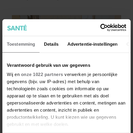
Toestemming
Details
Advertentie-instellingen
Ov
Verantwoord gebruik van uw gegevens
Wij en
onze 1022 partners
verwerken je persoonlijke
gegevens (bijv. uw IP-adres) met behulp van
BEAUTY & LIFESTYLE
technologieën zoals cookies om informatie op uw
apparaat op te slaan en te gebruiken met als doel
Hoe ongezond zijn ijsjes?
gepersonaliseerde advertenties en content, metingen aan
advertenties en content, inzicht in publiek en
Waterijsjes, softijs, roomijs: het ene ijsje is
productontwikkeling. U kunt kiezen wie uw gegevens
gezonder dan het andere. Voor welk ijs moet je
gebruikt en met welke doelen.
kiezen als je minder calorieën wilt binnenkrijgen?