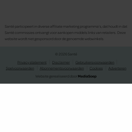
Santé participeert in diverse affiliate marketing programma’s, dat houdt in dat
Santé commissies ontvangt voor aankopen middels links van retailers. Deze
website wordt niet gesponsord door de genoemde webwinkels.
© 2026 Santé
Privacy statement
Disclaimer
Gebruikersvoorwaarden
Spelvoorwaarden
Abonnementsvoorwaarden
Cookies
Adverteren
Website gerealiseerd door
MediaSoep