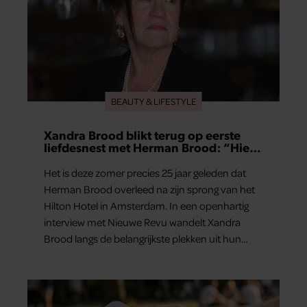
BEAUTY & LIFESTYLE
Xandra Brood blikt terug op eerste
liefdesnest met Herman Brood: “Hier
is Lola geboren”
Het is deze zomer precies 25 jaar geleden dat
Herman Brood overleed na zijn sprong van het
Hilton Hotel in Amsterdam. In een openhartig
interview met Nieuwe Revu wandelt Xandra
Brood langs de belangrijkste plekken uit hun
gezamenlijke verleden. Vooral de woning aan de
Lange Leidsedwarsstraat roept een stortvloed
aan herinneringen op. Daar begon hun leven
samen en werd dochter Lola geboren.