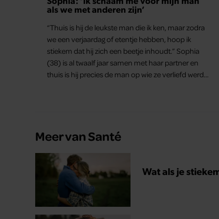
Sophia: ‘Ik schaam me voor mijn man
als we met anderen zijn’
“Thuis is hij de leukste man die ik ken, maar zodra
we een verjaardag of etentje hebben, hoop ik
stiekem dat hij zich een beetje inhoudt.” Sophia
(38) is al twaalf jaar samen met haar partner en
thuis is hij precies de man op wie ze verliefd werd:
lief, zorgzaam en grappig. Toch merkt ze dat ze zich
steeds vaker schaamt zodra ze samen onder de
mensen zijn.
Meer van Santé
Wat als je stieke