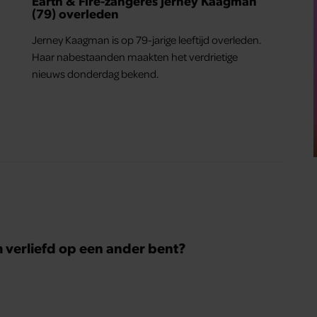
Earth & Fire-zangeres Jerney Kaagman
(79) overleden
Jerney Kaagman is op 79-jarige leeftijd overleden.
Haar nabestaanden maakten het verdrietige
nieuws donderdag bekend.
m verliefd op een ander bent?