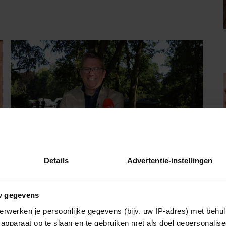
Details
Advertentie-instellingen
BEAUTY & LIFESTYLE
Jaïr Ferwerda openhartig over zijn
w gegevens
jeugd: “Mijn zus is mijn morele
kompas”
erwerken je persoonlijke gegevens (bijv. uw IP-adres) met behul
Jaïr Ferwerda heeft een persoonlijk inkijkje gegeven
apparaat op te slaan en te gebruiken met als doel gepersonalise