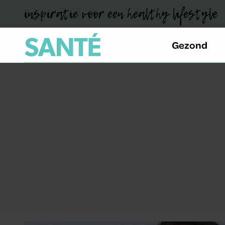
inspiratie voor een healthy lifestyle
Gezond