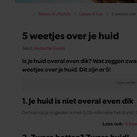
Beauty & Lifestyle
Lijstjes & Tips
5 weetjes over 
5 weetjes over je huid
Tekst:
Redactie Santé
Is je huid overal even dik? Wat zeggen zwar
weetjes over je huid. Dit zijn er 5!
1. Je huid is niet overal even dik
De huid op je oogleden is met 0,05 millimeter het dunst. O
Lees ook:
‘
9 bea
2. Zware botten? Zware huid!