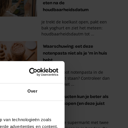
Over
p van technologieën zoals
erde advertenties en content,