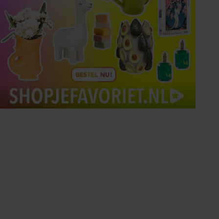
Tips om je lekker in je vel
te voelen
Met de Santé nieuwsbrief ontvang je elke
week tips om je energiek, ontspannen en in
balans te voelen.