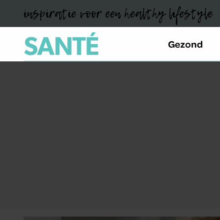
inspiratie voor een healthy lifestyle
Gezond