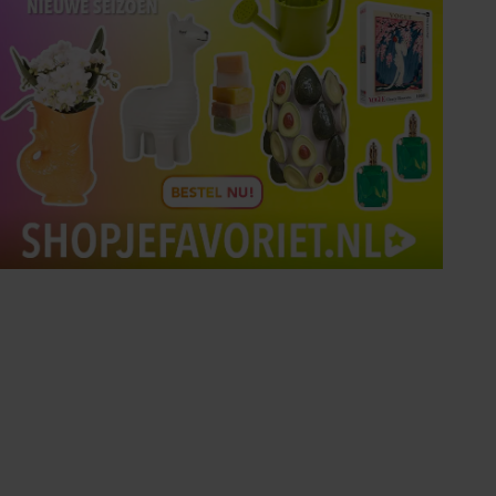
Tips om je lekker in je vel
te voelen
Met de Santé nieuwsbrief ontvang je elke
week tips om je energiek, ontspannen en in
balans te voelen.