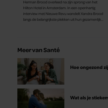
Herman Brood overleed na zijn sprong van het
Hilton Hotel in Amsterdam. In een openhartig
interview met Nieuwe Revu wandelt Xandra Brood
langs de belangrijkste plekken uit hun gezamenlijke
verleden. Vooral de woning aan de Lange
Leidsedwarsstraat roept een stortvloed aan
herinneringen op. Daar begon hun leven samen
en werd dochter Lola geboren.
Meer van Santé
Hoe ongezond zijn
Wat als je stieke