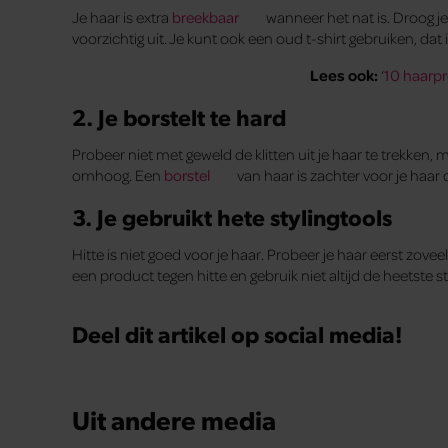
Je haar is extra
breekbaar
wanneer het nat is. Droog je 
voorzichtig uit. Je kunt ook een oud t-shirt gebruiken, da
Lees ook:
‘
10 haarp
2. Je borstelt te hard
Probeer niet met geweld de klitten uit je haar te trekken,
omhoog. Een
borstel
van haar is zachter voor je haar 
3. Je gebruikt hete stylingtools
Hitte is niet goed voor je haar. Probeer je haar eerst zove
een product tegen hitte en gebruik niet altijd de heetste
Deel dit artikel op social media!
Uit andere media