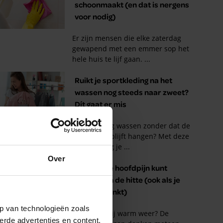
Over
p van technologieën zoals
erde advertenties en content,