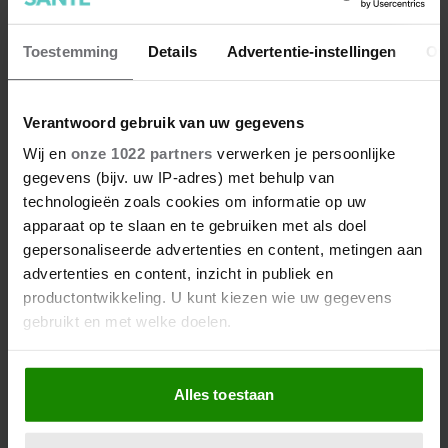
Toestemming
Details
Advertentie-instellingen
Ov
Zo creëer je een
egelvriendelijke tuin in 5
eenvoudige stappen
Verantwoord gebruik van uw gegevens
Wij en
onze 1022 partners
verwerken je persoonlijke
gegevens (bijv. uw IP-adres) met behulp van
technologieën zoals cookies om informatie op uw
apparaat op te slaan en te gebruiken met als doel
gepersonaliseerde advertenties en content, metingen aan
advertenties en content, inzicht in publiek en
productontwikkeling. U kunt kiezen wie uw gegevens
gebruikt en met welke doelen.
Als u het toestaat, willen we ook graag:
Alles toestaan
Informatie verzamelen over uw geografische
locatie, die tot een paar meter nauwkeurig kan zijn
Uw apparaat identificeren door het actief te