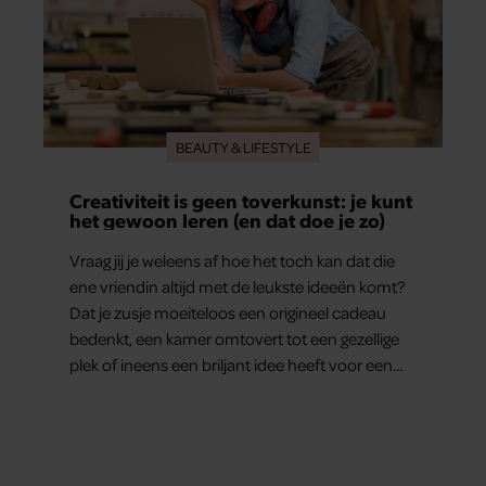
BEAUTY & LIFESTYLE
Creativiteit is geen toverkunst: je kunt
het gewoon leren (en dat doe je zo)
Vraag jij je weleens af hoe het toch kan dat die
ene vriendin altijd met de leukste ideeën komt?
Dat je zusje moeiteloos een origineel cadeau
bedenkt, een kamer omtovert tot een gezellige
plek of ineens een briljant idee heeft voor een
feestje? Of dat je buurman van een oude
plantenpot een hippe lamp weet te maken,
terwijl jij om de haverklap naar je sleutels loopt te
zoeken.