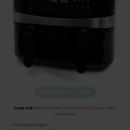
Bekijk bij Action-shop
Lees ook:
Gebruik je een airfryer? Déze 5 fouten wil je
niet maken
Foto: Getty Images