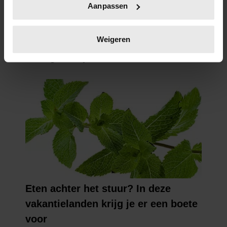
Aanpassen
scannen op specifieke eigenschappen (fingerprinting)
Lees meer over hoe uw persoonlijke gegevens worden
verwerkt en stel uw voorkeuren in het
detailgedeelte
in.
Weigeren
U kunt uw toestemming op elk moment wijzigen of
intrekken in de Cookieverklaring.
We gebruiken cookies om content en advertenties te
personaliseren, om functies voor social media te bieden
en om ons websiteverkeer te analyseren. Ook delen we
informatie over uw gebruik van onze site met onze
partners voor social media, adverteren en analyse. Deze
partners kunnen deze gegevens combineren met andere
informatie die u aan ze heeft verstrekt of die ze hebben
verzameld op basis van uw gebruik van hun services. U
gaat akkoord met onze cookies als u onze website blijft
gebruiken.