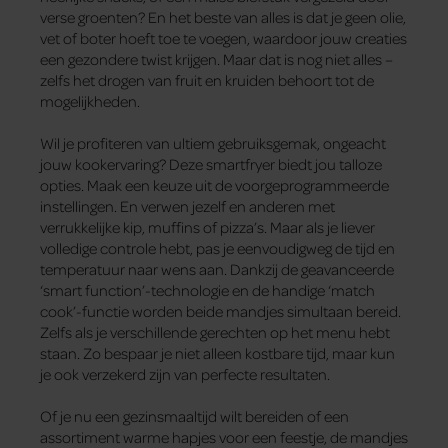
verse groenten? En het beste van alles is dat je geen olie,
vet of boter hoeft toe te voegen, waardoor jouw creaties
een gezondere twist krijgen. Maar dat is nog niet alles –
zelfs het drogen van fruit en kruiden behoort tot de
mogelijkheden.
Wil je profiteren van ultiem gebruiksgemak, ongeacht
jouw kookervaring? Deze smartfryer biedt jou talloze
opties. Maak een keuze uit de voorgeprogrammeerde
instellingen. En verwen jezelf en anderen met
verrukkelijke kip, muffins of pizza’s. Maar als je liever
volledige controle hebt, pas je eenvoudigweg de tijd en
temperatuur naar wens aan. Dankzij de geavanceerde
‘smart function’-technologie en de handige ‘match
cook’-functie worden beide mandjes simultaan bereid.
Zelfs als je verschillende gerechten op het menu hebt
staan. Zo bespaar je niet alleen kostbare tijd, maar kun
je ook verzekerd zijn van perfecte resultaten.
Of je nu een gezinsmaaltijd wilt bereiden of een
assortiment warme hapjes voor een feestje, de mandjes