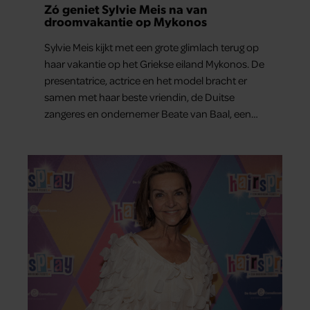
Zó geniet Sylvie Meis na van
droomvakantie op Mykonos
Sylvie Meis kijkt met een grote glimlach terug op
haar vakantie op het Griekse eiland Mykonos. De
presentatrice, actrice en het model bracht er
samen met haar beste vriendin, de Duitse
zangeres en ondernemer Beate van Baal, een
week door. Op sociale media deelt Sylvie Meis
prachtige foto’s van de zonovergoten
bestemming én vertelt ze hoe bijzonder de reis
voor haar is geweest.