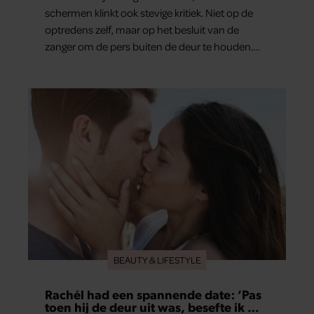
schermen klinkt ook stevige kritiek. Niet op de
optredens zelf, maar op het besluit van de
zanger om de pers buiten de deur te houden.
Tijdens de uitzending van ‘Shownieuws’ uitten
verschillende entertainmentjournalisten hun
teleurstelling. Volgens hen is Jan Smit de
afgelopen jaren steeds moeilijker bereikbaar
geworden en gunt hij de media nauwelijks nog
interviews.
BEAUTY & LIFESTYLE
Rachél had een spannende date: ‘Pas
toen hij de deur uit was, besefte ik wat