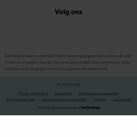
Volg ons
Santé participeert in diverse affiliate marketing programma’s, dat houdt in dat
Santé commissies ontvangt voor aankopen middels links van retailers. Deze
website wordt niet gesponsord door de genoemde webwinkels.
© 2026 Santé
Privacy statement
Disclaimer
Gebruikersvoorwaarden
Spelvoorwaarden
Abonnementsvoorwaarden
Cookies
Adverteren
Website gerealiseerd door
MediaSoep