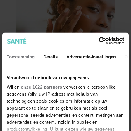
Toestemming
Details
Advertentie-instellingen
Ov
Kun je zonnebrandcrème met
make-up combineren?
Verantwoord gebruik van uw gegevens
Wij en
onze 1022 partners
verwerken je persoonlijke
gegevens (bijv. uw IP-adres) met behulp van
technologieën zoals cookies om informatie op uw
apparaat op te slaan en te gebruiken met als doel
gepersonaliseerde advertenties en content, metingen aan
advertenties en content, inzicht in publiek en
productontwikkeling. U kunt kiezen wie uw gegevens