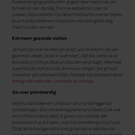
huidverzorgingsproducten: je gaat daarnaast ook van
binnenuit aan de slag. Door je eetpatroon aan te
passen, bijvoorbeeld. Op deze holistische manier blijven
jouw huidproblemen misschien wel voor goed weg.
Daar houden we van!
Eet meer gezonde vetten
Je huid (en ook de rest van je lijf) wordt enorm blij van
gezonde vetten, zoals in walnoten, olijfolie, vette vis en
avocado’s (mits je deze producten verdraagt). Allemaal
superfoods voor je huid, die ervoor zorgen dat je huid
soepel en gehydrateerd blijft. Probeer bijvoorbeeld deze
spring rolls met zalm, avocado en mango.
Ga voor plantaardig
Veel huidproblemen ontstaan door onderliggende
ontstekingen. Een ontstekingsremmend dieet (ook wel
anti inflammatory diet
) is goed voor letterlijk alle
processen in je lichaam, ook met betrekking tot je huid.
Zorg dat je bod gevuld is met groenten in alle kleuren
van de regenboog. Wortels en spruiten zijn bijvoorbeeld