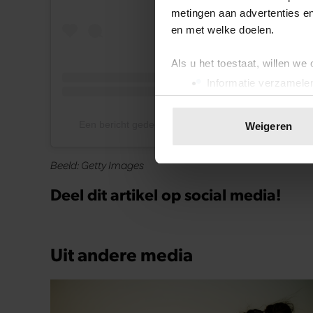
metingen aan advertenties en
en met welke doelen.
Als u het toestaat, willen we
Informatie verzamelen
Uw apparaat identific
Lees meer over hoe uw perso
Een bericht gedeeld door IKEA Hacks & Ideas (@ik
Weigeren
toestemming op elk moment wi
Beeld: Getty Images
We gebruiken cookies om cont
websiteverkeer te analyseren
Deel dit artikel op social media!
media, adverteren en analys
verstrekt of die ze hebben v
onze website blijft gebruiken.
Uit andere media