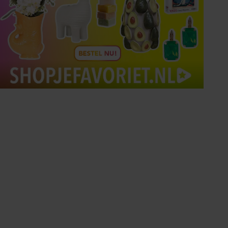
Tips om je lekker in je vel
te voelen
Met de Santé nieuwsbrief ontvang je elke
week tips om je energiek, ontspannen en in
balans te voelen.