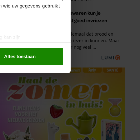
en wie uw gegevens gebruikt
g kan zijn
erprinting)
t
detailgedeelte
in. U kunt uw
Alles toestaan
 media te bieden en om ons
ze partners voor social
nformatie die u aan ze heeft
oord met onze cookies als u