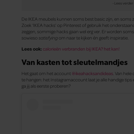
De IKEA meubels kunnen soms best basic zijn, en soms zie 
Zoek ‘IKEA hacks’ op Pinterest of gebruik het onderstaa
zeggen, sommige hacks gaan wel erg ver. Er worden soms 
sowieso
satisfying
om naar te kijken én geeft inspiratie.
Lees ook:
calorieën verbranden bij IKEA? het kan!
Van kasten tot sleutelmandjes
Het gaat om het account
@ikeahacksandideas
. Van hele
te hangen: het Instagramaccount laat je alle handige tips e
ga jij als eerste proberen?