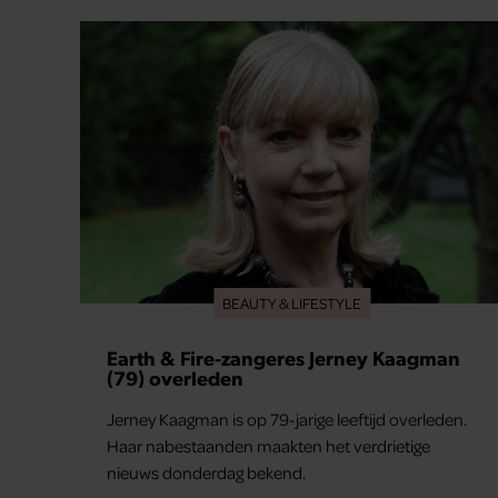
steeds vaker schaamt zodra ze samen onder de
mensen zijn.
BEAUTY & LIFESTYLE
Earth & Fire-zangeres Jerney Kaagman
(79) overleden
Jerney Kaagman is op 79-jarige leeftijd overleden.
Haar nabestaanden maakten het verdrietige
nieuws donderdag bekend.