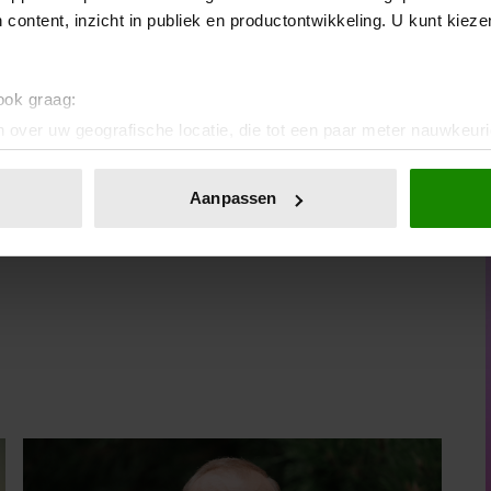
 content, inzicht in publiek en productontwikkeling. U kunt kiez
 ook graag:
 over uw geografische locatie, die tot een paar meter nauwkeuri
eren door het actief te scannen op specifieke eigenschappen (fing
onlijke gegevens worden verwerkt en stel uw voorkeuren in he
eahacksandideas)
Aanpassen
jzigen of intrekken in de Cookieverklaring.
ent en advertenties te personaliseren, om functies voor social
. Ook delen we informatie over uw gebruik van onze site met on
e. Deze partners kunnen deze gegevens combineren met andere i
erzameld op basis van uw gebruik van hun services. U gaat akk