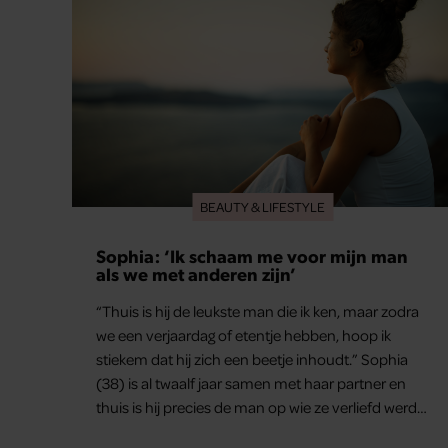
BEAUTY & LIFESTYLE
Sophia: ‘Ik schaam me voor mijn man
als we met anderen zijn’
“Thuis is hij de leukste man die ik ken, maar zodra
we een verjaardag of etentje hebben, hoop ik
stiekem dat hij zich een beetje inhoudt.” Sophia
(38) is al twaalf jaar samen met haar partner en
thuis is hij precies de man op wie ze verliefd werd:
lief, zorgzaam en grappig. Toch merkt ze dat ze zich