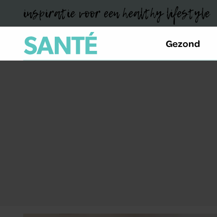
inspiratie voor een healthy lifestyle
Gezond