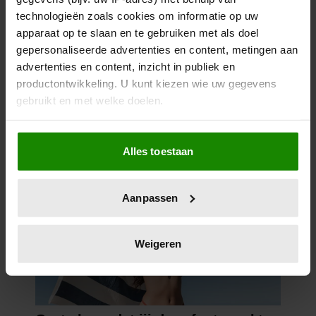
technologieën zoals cookies om informatie op uw
apparaat op te slaan en te gebruiken met als doel
gepersonaliseerde advertenties en content, metingen aan
advertenties en content, inzicht in publiek en
productontwikkeling. U kunt kiezen wie uw gegevens
gebruikt en met welke doelen.
Als u het toestaat, willen we ook graag:
Alles toestaan
Informatie verzamelen over uw geografische
locatie, die tot een paar meter nauwkeurig kan zijn
Uw apparaat identificeren door het actief te
Aanpassen
scannen op specifieke eigenschappen (fingerprinting)
Lees meer over hoe uw persoonlijke gegevens worden
verwerkt en stel uw voorkeuren in het
detailgedeelte
in.
Weigeren
U kunt uw toestemming op elk moment wijzigen of
intrekken in de Cookieverklaring.
We gebruiken cookies om content en advertenties te