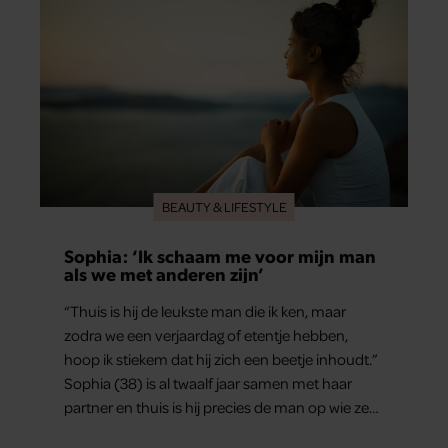
BEAUTY & LIFESTYLE
Sophia: ‘Ik schaam me voor mijn man
als we met anderen zijn’
“Thuis is hij de leukste man die ik ken, maar
zodra we een verjaardag of etentje hebben,
hoop ik stiekem dat hij zich een beetje inhoudt.”
Sophia (38) is al twaalf jaar samen met haar
partner en thuis is hij precies de man op wie ze
verliefd werd: lief, zorgzaam en grappig. Toch