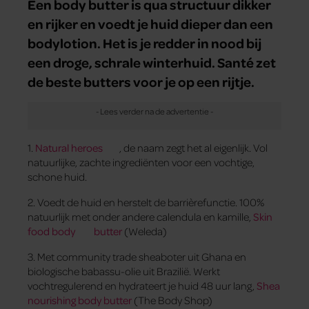
Een body butter is qua structuur dikker
en rijker en voedt je huid dieper dan een
bodylotion. Het is je redder in nood bij
een droge, schrale winterhuid. Santé zet
de beste butters voor je op een rijtje.
1.
Natural heroes
, de naam zegt het al eigenlijk. Vol
natuurlijke, zachte ingrediënten voor een vochtige,
schone huid.
2. Voedt de huid en herstelt de barrièrefunctie. 100%
natuurlijk met onder andere calendula en kamille,
Skin
food
body
butter
(Weleda)
3. Met community trade sheaboter uit Ghana en
biologische babassu-olie uit Brazilië. Werkt
vochtregulerend en hydrateert je huid 48 uur lang,
Shea
nourishing body butter
(The Body Shop)