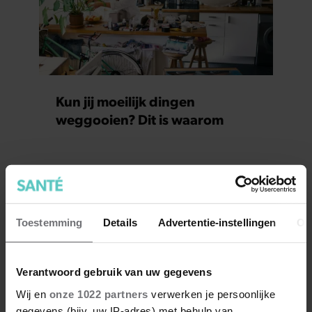
Kun jij moeilijk dingen
weggooien? Dit is waarom
Toestemming
Details
Advertentie-instellingen
Ov
Verantwoord gebruik van uw gegevens
Wij en
onze 1022 partners
verwerken je persoonlijke
gegevens (bijv. uw IP-adres) met behulp van