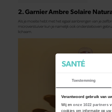
2. Garnier Ambre Solaire Natura
Als je moeite hebt met het egaal aanbrengen van je zelfbr
microverstuiver kun je namelijk ook ondersteboven gebruik
lichaam.
Toestemming
Verantwoord gebruik van u
Wij en
onze 1022 partners
v
cookies om informatie op uw 