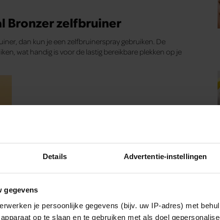
l Bronzer zelfbruiner
uiner, dan kun je een zelfbruinerspray gebruiken. De
en, wat handig is voor de lastig bereikbare plekken op je
Details
Advertentie-instellingen
w gegevens
erwerken je persoonlijke gegevens (bijv. uw IP-adres) met behul
apparaat op te slaan en te gebruiken met als doel gepersonalise