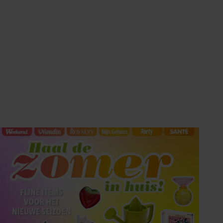
Tips om je lekker in je vel
te voelen
Met de Santé nieuwsbrief ontvang je elke
week tips om je energiek, ontspannen en in
balans te voelen.