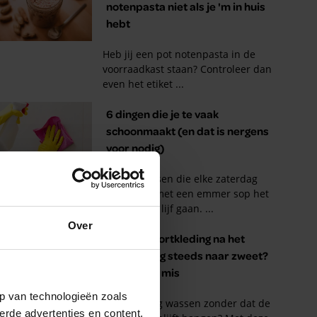
Over
p van technologieën zoals
erde advertenties en content,