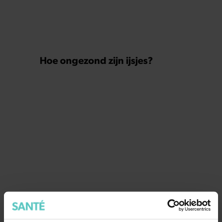
Hoe ongezond zijn ijsjes?
Wat als je stiekem verliefd op
een ander bent?