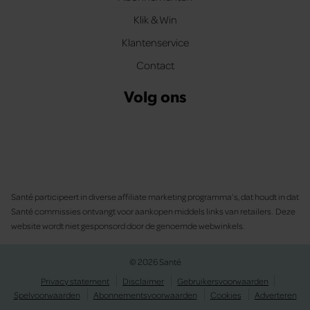
Klik & Win
Klantenservice
Contact
Volg ons
Santé participeert in diverse affiliate marketing programma’s, dat houdt in dat
Santé commissies ontvangt voor aankopen middels links van retailers. Deze
website wordt niet gesponsord door de genoemde webwinkels.
© 2026 Santé
Privacy statement
Disclaimer
Gebruikersvoorwaarden
Spelvoorwaarden
Abonnementsvoorwaarden
Cookies
Adverteren