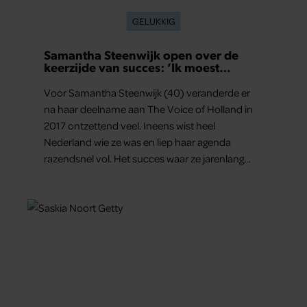
GELUKKIG
Samantha Steenwijk open over de
keerzijde van succes: ‘Ik moest
overgeven in de auto’
Voor Samantha Steenwijk (40) veranderde er
na haar deelname aan The Voice of Holland in
2017 ontzettend veel. Ineens wist heel
Nederland wie ze was en liep haar agenda
razendsnel vol. Het succes waar ze jarenlang
voor had gevochten, bracht haar precies waar
ze wilde zijn, maar bleek tegelijkertijd loodzwaar.