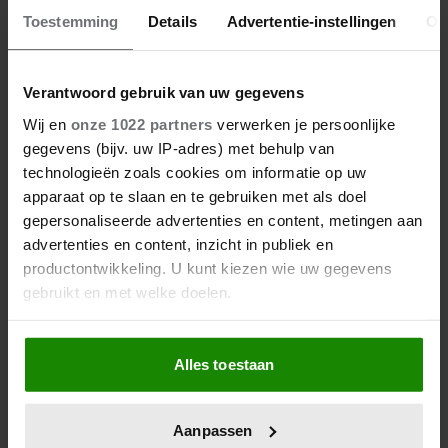
Toestemming
Details
Advertentie-instellingen
Ov
Verantwoord gebruik van uw gegevens
Wij en
onze 1022 partners
verwerken je persoonlijke
gegevens (bijv. uw IP-adres) met behulp van
technologieën zoals cookies om informatie op uw
apparaat op te slaan en te gebruiken met als doel
gepersonaliseerde advertenties en content, metingen aan
advertenties en content, inzicht in publiek en
productontwikkeling. U kunt kiezen wie uw gegevens
gebruikt en met welke doelen.
Als u het toestaat, willen we ook graag:
Alles toestaan
Informatie verzamelen over uw geografische
locatie, die tot een paar meter nauwkeurig kan zijn
Uw apparaat identificeren door het actief te
Aanpassen
scannen op specifieke eigenschappen (fingerprinting)