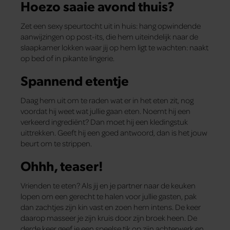
Hoezo saaie avond thuis?
Zet een sexy speurtocht uit in huis: hang opwindende
aanwijzingen op post-its, die hem uiteindelijk naar de
slaapkamer lokken waar jij op hem ligt te wachten: naakt
op bed of in pikante lingerie.
Spannend etentje
Daag hem uit om te raden wat er in het eten zit, nog
voordat hij weet wat jullie gaan eten. Noemt hij een
verkeerd ingrediënt? Dan moet hij een kledingstuk
uittrekken. Geeft hij een goed antwoord, dan is het jouw
beurt om te strippen.
Ohhh, teaser!
Vrienden te eten? Als jij en je partner naar de keuken
lopen om een gerecht te halen voor jullie gasten, pak
dan zachtjes zijn kin vast en zoen hem intens. De keer
daarop masseer je zijn kruis door zijn broek heen. De
derde keer geef je een speelse tik op zijn achterwerk en