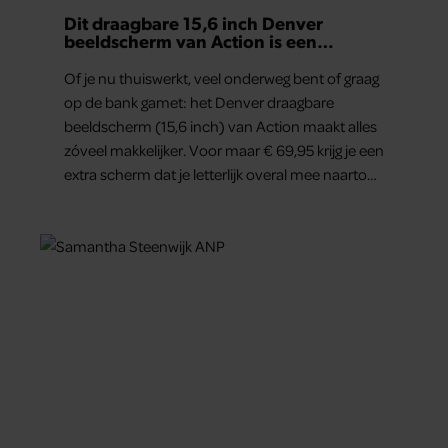
Dit draagbare 15,6 inch Denver
beeldscherm van Action is een
gamechanger voor thuiswerkers én
binge-watchers
Of je nu thuiswerkt, veel onderweg bent of graag
op de bank gamet: het Denver draagbare
beeldscherm (15,6 inch) van Action maakt alles
zóveel makkelijker. Voor maar € 69,95 krijg je een
extra scherm dat je letterlijk overal mee naartoe
kunt nemen… en dat is in tijden van hybride
werken echt geen overbodige luxe.