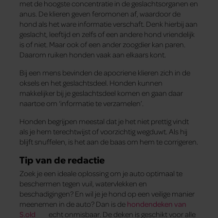
met de hoogste concentratie in de geslachtsorganen en
anus. De klieren geven feromonen af, waardoor de
hond als het ware informatie verschaft. Denk hierbij aan
geslacht, leeftijd en zelfs of een andere hond vriendelijk
is of niet. Maar ook of een ander zoogdier kan paren.
Daarom ruiken honden vaak aan elkaars kont.
Bij een mens bevinden de apocriene klieren zich in de
oksels en het geslachtsdeel. Honden kunnen
makkelijker bij je geslachtsdeel komen en gaan daar
naartoe om ‘informatie te verzamelen’.
Honden begrijpen meestal dat je het niet prettig vindt
als je hem terechtwijst of voorzichtig wegduwt. Als hij
blijft snuffelen, is het aan de baas om hem te corrigeren.
Tip van de redactie
Zoek je een ideale oplossing om je auto optimaal te
beschermen tegen vuil, watervlekken en
beschadigingen? En wil je je hond op een veilige manier
meenemen in de auto? Dan is de
hondendeken van
S.old
echt onmisbaar. De deken is geschikt voor alle