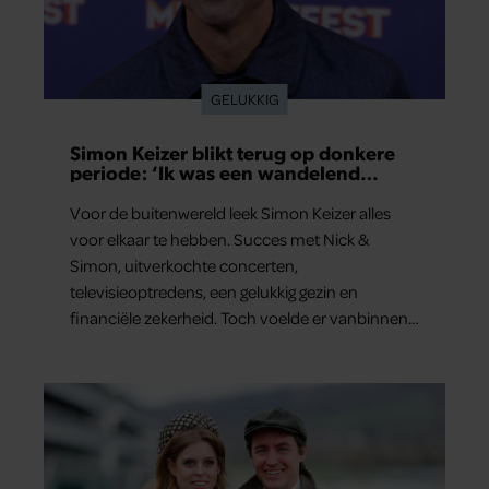
GELUKKIG
Simon Keizer blikt terug op donkere
periode: ‘Ik was een wandelend
hoofd’
Voor de buitenwereld leek Simon Keizer alles
voor elkaar te hebben. Succes met Nick &
Simon, uitverkochte concerten,
televisieoptredens, een gelukkig gezin en
financiële zekerheid. Toch voelde er vanbinnen
al jaren iets niet goed. In een openhartig
interview met ‘MAX Magazine’ vertelt de zanger
dat hij lange tijd vooral overleefde en steeds
verder van zijn gevoel verwijderd raakte.