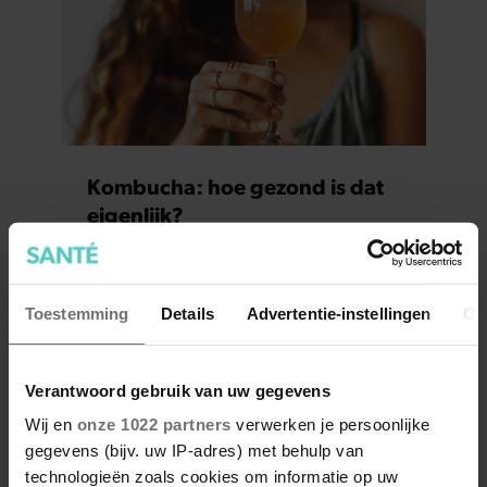
Kombucha: hoe gezond is dat
eigenlijk?
Toestemming
Details
Advertentie-instellingen
Ov
Verantwoord gebruik van uw gegevens
Wij en
onze 1022 partners
verwerken je persoonlijke
gegevens (bijv. uw IP-adres) met behulp van
technologieën zoals cookies om informatie op uw