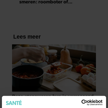
smeren: roomboter of
margarine?