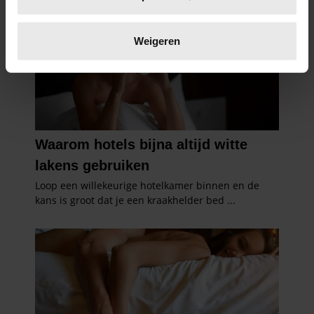
scannen op specifieke eigenschappen (fingerprinting)
Lees meer over hoe uw persoonlijke gegevens worden
verwerkt en stel uw voorkeuren in het
detailgedeelte
in.
Weigeren
U kunt uw toestemming op elk moment wijzigen of
intrekken in de Cookieverklaring.
We gebruiken cookies om content en advertenties te
personaliseren, om functies voor social media te bieden
en om ons websiteverkeer te analyseren. Ook delen we
informatie over uw gebruik van onze site met onze
partners voor social media, adverteren en analyse. Deze
partners kunnen deze gegevens combineren met andere
informatie die u aan ze heeft verstrekt of die ze hebben
verzameld op basis van uw gebruik van hun services. U
gaat akkoord met onze cookies als u onze website blijft
gebruiken.