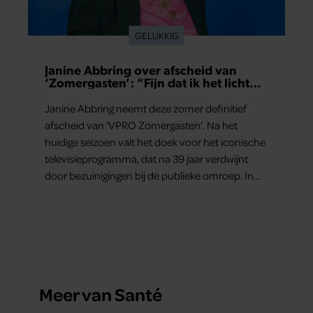
GELUKKIG
Janine Abbring over afscheid van
‘Zomergasten’: “Fijn dat ik het licht
mag uitdoen”
Janine Abbring neemt deze zomer definitief
afscheid van ‘VPRO Zomergasten’. Na het
huidige seizoen valt het doek voor het iconische
televisieprogramma, dat na 39 jaar verdwijnt
door bezuinigingen bij de publieke omroep. In
een interview met Leeuwarder Courant vertelt
de presentatrice hoe dubbel dat voor haar voelt.
Hoewel ze uitkijkt naar de laatste reeks, vindt ze
het ook verdrietig dat een televisieklassieker
verdwijnt.
Meer van Santé