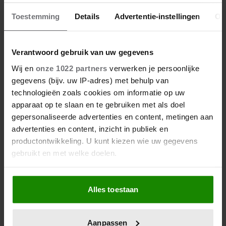
Toestemming
Details
Advertentie-instellingen
Ov
Verantwoord gebruik van uw gegevens
Wij en
onze 1022 partners
verwerken je persoonlijke
gegevens (bijv. uw IP-adres) met behulp van
technologieën zoals cookies om informatie op uw
apparaat op te slaan en te gebruiken met als doel
gepersonaliseerde advertenties en content, metingen aan
advertenties en content, inzicht in publiek en
productontwikkeling. U kunt kiezen wie uw gegevens
gebruikt en met welke doelen.
Als u het toestaat, willen we ook graag:
Alles toestaan
Informatie verzamelen over uw geografische
locatie, die tot een paar meter nauwkeurig kan zijn
Uw apparaat identificeren door het actief te
Aanpassen