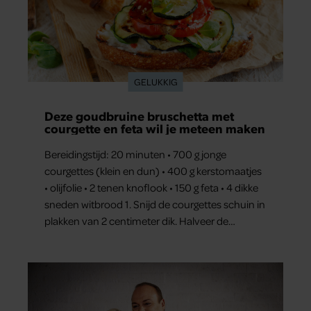
GELUKKIG
Deze goudbruine bruschetta met
courgette en feta wil je meteen maken
Bereidingstijd: 20 minuten • 700 g jonge
courgettes (klein en dun) • 400 g kerstomaatjes
• olijfolie • 2 tenen knoflook • 150 g feta • 4 dikke
sneden witbrood 1. Snijd de courgettes schuin in
plakken van 2 centimeter dik. Halveer de
tomaatjes. Pel en hak de knoflook. 2. Verhit een
scheut olie in…