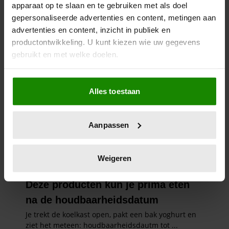
apparaat op te slaan en te gebruiken met als doel
gepersonaliseerde advertenties en content, metingen aan
advertenties en content, inzicht in publiek en
productontwikkeling. U kunt kiezen wie uw gegevens
gebruikt en met welke doelen.
Als u het toestaat, willen we ook graag:
Alles toestaan
Informatie verzamelen over uw geografische
locatie, die tot een paar meter nauwkeurig kan zijn
Uw apparaat identificeren door het actief te
Aanpassen
scannen op specifieke eigenschappen (fingerprinting)
Lees meer over hoe uw persoonlijke gegevens worden
verwerkt en stel uw voorkeuren in het
detailgedeelte
in.
Weigeren
U kunt uw toestemming op elk moment wijzigen of
intrekken in de Cookieverklaring.
We gebruiken cookies om content en advertenties te
personaliseren, om functies voor social media te bieden