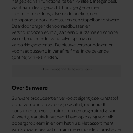
het gebied van functionaliteit en kwaliteit. Integendeel,
want aan alles is gedacht: handige grepen, een
luchtdichte sealring, afgeronde hoeken, een
transparant doorkijkvenster en een stapelbaar ontwerp.
Daardoor dragen de voorraadbussen en
vershouddozen echt bij aan een duurzame en schone
wereld, met minder voedselverspilling en
verpakkingsmateriaal. De nieuwe vershouddozen en
voorraadbussen zijn vanaf half mei in de bekende
(online) winkels vinden.
Over Sunware
Sunware produceert en verkoopt eigentijdse kunststof
opbergproducten van hoge kwaliteit, maar biedt
consumenten vooral ruimte en een opgeruimd gevoel.
Al veertig jaar biedt het bedrijf een oplossing voor
elk
opbergprobleem in en om het huis. Het assortiment
van Sunware bestaat uit ruim negenhonderd praktische