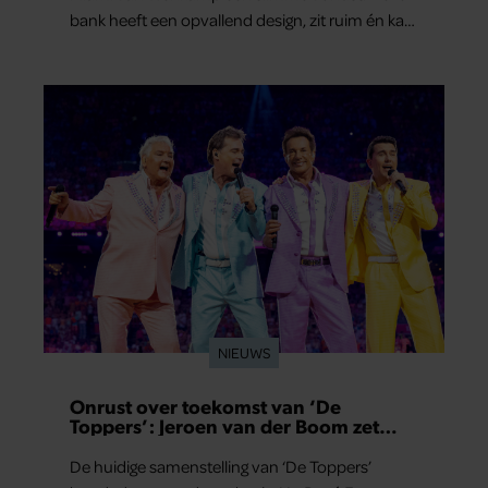
bank heeft een opvallend design, zit ruim én kan
het hele jaar buiten blijven staan. En hij is nu flink
afgeprijsd.
NIEUWS
Onrust over toekomst van ‘De
Toppers’: Jeroen van der Boom zet
uitspraken recht
De huidige samenstelling van ‘De Toppers’