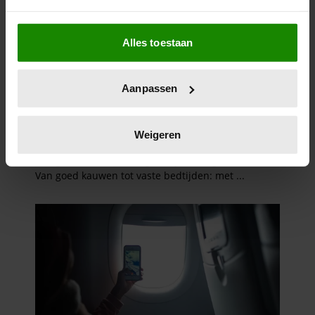
Als u het toestaat, willen we ook graag:
Alles toestaan
Informatie verzamelen over uw geografische
locatie, die tot een paar meter nauwkeurig kan zijn
Uw apparaat identificeren door het actief te
Aanpassen
scannen op specifieke eigenschappen (fingerprinting)
Lees meer over hoe uw persoonlijke gegevens worden
verwerkt en stel uw voorkeuren in het
detailgedeelte
in.
Weigeren
U kunt uw toestemming op elk moment wijzigen of
intrekken in de Cookieverklaring.
We gebruiken cookies om content en advertenties te
personaliseren, om functies voor social media te bieden
en om ons websiteverkeer te analyseren. Ook delen we
informatie over uw gebruik van onze site met onze
partners voor social media, adverteren en analyse. Deze
partners kunnen deze gegevens combineren met andere
informatie die u aan ze heeft verstrekt of die ze hebben