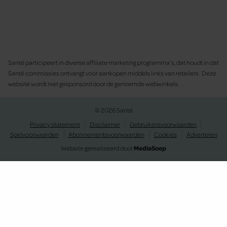
Santé participeert in diverse affiliate marketing programma’s, dat houdt in dat
Santé commissies ontvangt voor aankopen middels links van retailers. Deze
website wordt niet gesponsord door de genoemde webwinkels.
© 2026 Santé
Privacy statement
Disclaimer
Gebruikersvoorwaarden
Spelvoorwaarden
Abonnementsvoorwaarden
Cookies
Adverteren
Website gerealiseerd door
MediaSoep