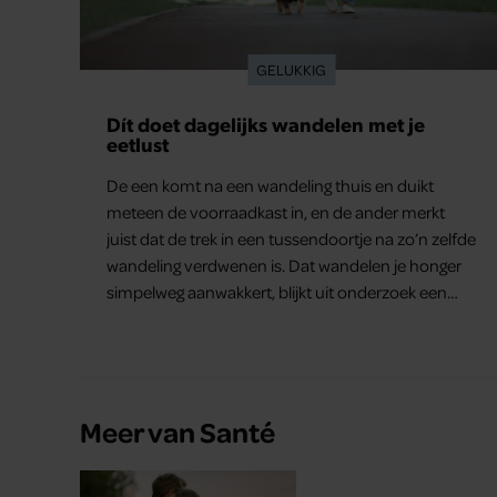
GELUKKIG
Dít doet dagelijks wandelen met je
eetlust
De een komt na een wandeling thuis en duikt
meteen de voorraadkast in, en de ander merkt
juist dat de trek in een tussendoortje na zo’n zelfde
wandeling verdwenen is. Dat wandelen je honger
simpelweg aanwakkert, blijkt uit onderzoek een
stuk te kort door de bocht. Er gebeurt iets veel
interessanters.
Meer van Santé