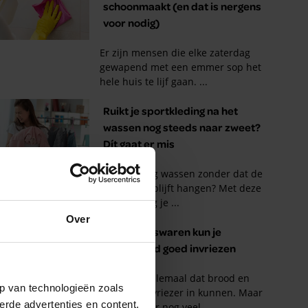
Over
p van technologieën zoals
erde advertenties en content,