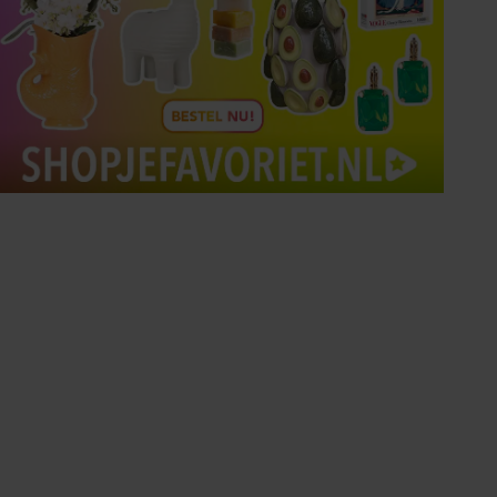
Tips om je lekker in je vel
te voelen
Met de Santé nieuwsbrief ontvang je elke
week tips om je energiek, ontspannen en in
balans te voelen.