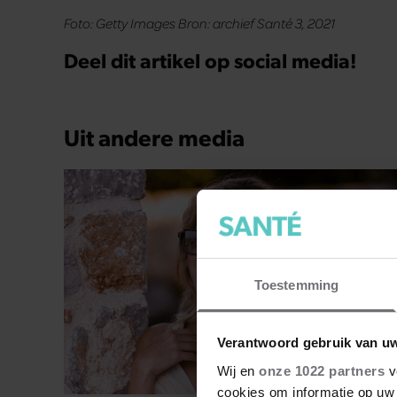
Foto: Getty Images Bron: archief Santé 3, 2021
Deel dit artikel op social media!
Uit andere media
Toestemming
Verantwoord gebruik van u
Wij en
onze 1022 partners
v
cookies om informatie op uw 
GELUKKIG