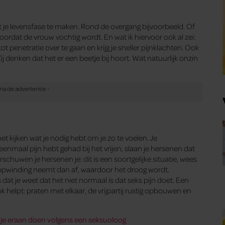
et je levensfase te maken. Rond de overgang bijvoorbeeld. Of
ordat de vrouw vochtig wordt. En wat ik hiervoor ook al zei:
tot penetratie over te gaan en krijg je sneller pijnklachten. Ook
ij denken dat het er een beetje bij hoort. Wat natuurlijk onzin
oet kijken wat je nodig hebt om je zo te voelen. Je
enmaal pijn hebt gehad bij het vrijen, slaan je hersenen dat
schuwen je hersenen je: dit is een soortgelijke situatie, wees
 Je opwinding neemt dan af, waardoor het droog wordt.
 dat je weet dat het niet normaal is dat seks pijn doet. Een
helpt: praten met elkaar, de vrijpartij rustig opbouwen en
n je eraan doen volgens een seksuoloog