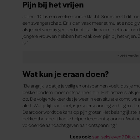
Pijn bij het vrijen
Jolien: “Dit is een veelgehoorde klacht. Soms heeft dit m
een zwangerschap. Er is dan vaak meer stimulatie nodig vo
als je niet vochtig genoeg bent, is je lichaam niet klaar om 
jongere vrouwen hebben het vaak over pijn bij het vrijen. Z
is.”
Wat kun je eraan doen?
“Belangrijk is dat je je veilig en ontspannen voelt, dus je m
bekkenbodem moet ontspannen zijn. Het lastige is: als je e
op. De volgende keer dat je weer in een situatie komt, waar
alert. Wat je lijf dan doet, is je spierspanning verhogen.
Daardoor wordt de kans op pijn groter. Het belangrijkste is
bekkentherapeut kan je helpen leren ontspannen. Wat ook 
voldoende aandacht geven aan ontspanning.”
Lees ook:
saai seksleven? Dít ku