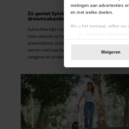
metingen aan advertenties en
Zó geniet Sylvie Meis na van
en met welke doelen.
droomvakantie op Mykonos
Als u het toestaat, willen we
Sylvie Meis kijkt met een grote glimlach terug op
Informatie verzamelen
haar vakantie op het Griekse eiland Mykonos. De
Uw apparaat identific
presentatrice, actrice en het model bracht er
Lees meer over hoe uw perso
samen met haar beste vriendin, de Duitse
Weigeren
toestemming op elk moment wi
zangeres en ondernemer Beate van Baal, een
week door. Op sociale media deelt Sylvie Meis
We gebruiken cookies om cont
prachtige foto’s van de zonovergoten
websiteverkeer te analyseren
bestemming én vertelt ze hoe bijzonder de reis
media, adverteren en analys
voor haar is geweest.
verstrekt of die ze hebben v
onze website blijft gebruiken.