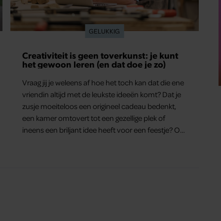
GELUKKIG
Creativiteit is geen toverkunst: je kunt
het gewoon leren (en dat doe je zo)
Vraag jij je weleens af hoe het toch kan dat die ene
vriendin altijd met de leukste ideeën komt? Dat je
zusje moeiteloos een origineel cadeau bedenkt,
een kamer omtovert tot een gezellige plek of
ineens een briljant idee heeft voor een feestje? Of
dat je buurman van een oude plantenpot een
hippe lamp weet te maken, terwijl jij om de
haverklap naar je sleutels loopt te zoeken.