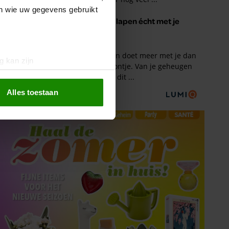
en wie uw gegevens gebruikt
g kan zijn
erprinting)
t
detailgedeelte
in. U kunt uw
Alles toestaan
 media te bieden en om ons
ze partners voor social
nformatie die u aan ze heeft
oord met onze cookies als u