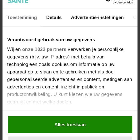
Toestemming
Details
Advertentie-instellingen
Ov
Verantwoord gebruik van uw gegevens
Wij en
onze 1022 partners
verwerken je persoonlijke
gegevens (bijv. uw IP-adres) met behulp van
technologieën zoals cookies om informatie op uw
apparaat op te slaan en te gebruiken met als doel
gepersonaliseerde advertenties en content, metingen aan
advertenties en content, inzicht in publiek en
productontwikkeling. U kunt kiezen wie uw gegevens
gebruikt en met welke doelen.
Als u het toestaat, willen we ook graag:
Alles toestaan
Informatie verzamelen over uw geografische
locatie, die tot een paar meter nauwkeurig kan zijn