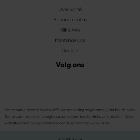
Over Santé
Abonnementen
Klik & Win
Klantenservice
Contact
Volg ons
Santé participeert in diverse affiliate marketing programma’s, dat houdt in dat
Santé commissies ontvangt voor aankopen middels links van retailers. Deze
website wordt niet gesponsord door de genoemde webwinkels.
© 2026 Santé