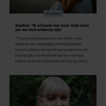
GELUKKIG
Sophia: ‘Ik schaam me voor mijn man
als we met anderen zijn’
“Thuis is hij de leukste man die ik ken, maar
zodra we een verjaardag of etentje hebben,
hoop ik stiekem dat hij zich een beetje inhoudt.”
Sophia (38) is al twaalf jaar samen met haar
partner en thuis is hij precies de man op wie ze
verliefd werd: lief, zorgzaam en grappig. Toch
merkt ze dat ze zich steeds vaker schaamt zodra
ze samen onder de mensen zijn.