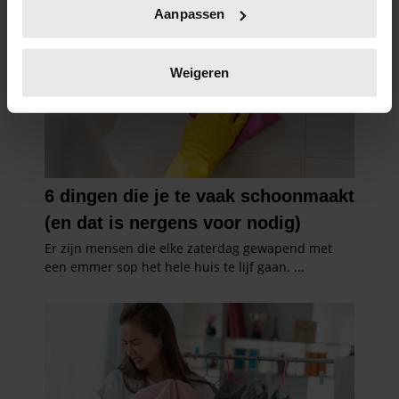
Uw apparaat identificeren door het actief te
Aanpassen
scannen op specifieke eigenschappen (fingerprinting)
Lees meer over hoe uw persoonlijke gegevens worden
verwerkt en stel uw voorkeuren in het
detailgedeelte
in.
Weigeren
U kunt uw toestemming op elk moment wijzigen of
intrekken in de Cookieverklaring.
We gebruiken cookies om content en advertenties te
personaliseren, om functies voor social media te bieden
en om ons websiteverkeer te analyseren. Ook delen we
informatie over uw gebruik van onze site met onze
partners voor social media, adverteren en analyse. Deze
partners kunnen deze gegevens combineren met andere
informatie die u aan ze heeft verstrekt of die ze hebben
verzameld op basis van uw gebruik van hun services. U
gaat akkoord met onze cookies als u onze website blijft
gebruiken.