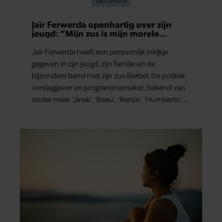
Jaïr Ferwerda openhartig over zijn
jeugd: “Mijn zus is mijn morele
kompas”
Jaïr Ferwerda heeft een persoonlijk inkijkje
gegeven in zijn jeugd, zijn familie en de
bijzondere band met zijn zus Berbel. De politiek
verslaggever en programmamaker, bekend van
onder meer ‘Jinek’, ‘Beau’, ‘Renze’, ‘Humberto’
en ‘RTL Tonight’, vertelt dat juist zijn opvoeding
de basis vormde voor zijn carrière. Nog altijd kan
hij voor advies bij zijn zus terecht.