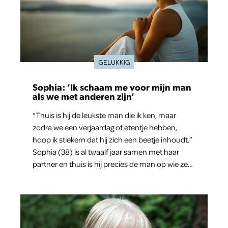
GELUKKIG
Sophia: ‘Ik schaam me voor mijn man
als we met anderen zijn’
“Thuis is hij de leukste man die ik ken, maar
zodra we een verjaardag of etentje hebben,
hoop ik stiekem dat hij zich een beetje inhoudt.”
Sophia (38) is al twaalf jaar samen met haar
partner en thuis is hij precies de man op wie ze
verliefd werd: lief, zorgzaam en grappig. Toch
merkt ze dat ze zich steeds vaker schaamt zodra
ze samen onder de mensen zijn.