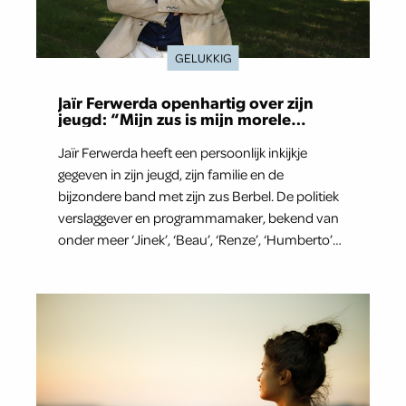
GELUKKIG
Jaïr Ferwerda openhartig over zijn
jeugd: “Mijn zus is mijn morele
kompas”
Jaïr Ferwerda heeft een persoonlijk inkijkje
gegeven in zijn jeugd, zijn familie en de
bijzondere band met zijn zus Berbel. De politiek
verslaggever en programmamaker, bekend van
onder meer ‘Jinek’, ‘Beau’, ‘Renze’, ‘Humberto’
en ‘RTL Tonight’, vertelt dat juist zijn opvoeding
de basis vormde voor zijn carrière. Nog altijd kan
hij voor advies bij zijn zus terecht.