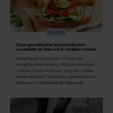
GELUKKIG
Deze goudbruine bruschetta met
courgette en feta wil je meteen maken
Bereidingstijd: 20 minuten • 700 g jonge
courgettes (klein en dun) • 400 g kerstomaatjes
• olijfolie • 2 tenen knoflook • 150 g feta • 4 dikke
sneden witbrood 1. Snijd de courgettes schuin in
plakken van 2 centimeter dik. Halveer de
tomaatjes. Pel en hak de knoflook. 2. Verhit een
scheut olie in…