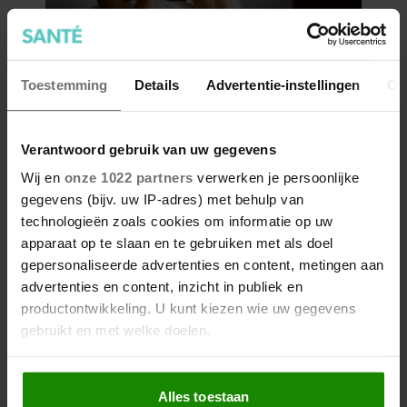
Toestemming
Details
Advertentie-instellingen
Ov
Verantwoord gebruik van uw gegevens
Wij en
onze 1022 partners
verwerken je persoonlijke
gegevens (bijv. uw IP-adres) met behulp van
technologieën zoals cookies om informatie op uw
apparaat op te slaan en te gebruiken met als doel
gepersonaliseerde advertenties en content, metingen aan
advertenties en content, inzicht in publiek en
productontwikkeling. U kunt kiezen wie uw gegevens
gebruikt en met welke doelen.
Als u het toestaat, willen we ook graag:
Alles toestaan
Informatie verzamelen over uw geografische