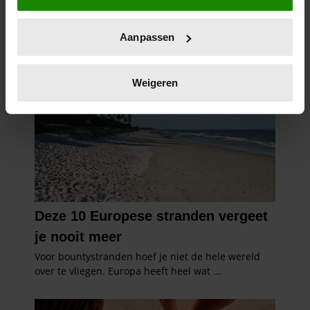
locatie, die tot een paar meter nauwkeurig kan zijn
Uw apparaat identificeren door het actief te
Aanpassen
scannen op specifieke eigenschappen (fingerprinting)
Lees meer over hoe uw persoonlijke gegevens worden
verwerkt en stel uw voorkeuren in het
detailgedeelte
in.
Weigeren
U kunt uw toestemming op elk moment wijzigen of
intrekken in de Cookieverklaring.
We gebruiken cookies om content en advertenties te
personaliseren, om functies voor social media te bieden
en om ons websiteverkeer te analyseren. Ook delen we
informatie over uw gebruik van onze site met onze
partners voor social media, adverteren en analyse. Deze
partners kunnen deze gegevens combineren met andere
informatie die u aan ze heeft verstrekt of die ze hebben
verzameld op basis van uw gebruik van hun services. U
gaat akkoord met onze cookies als u onze website blijft
gebruiken.