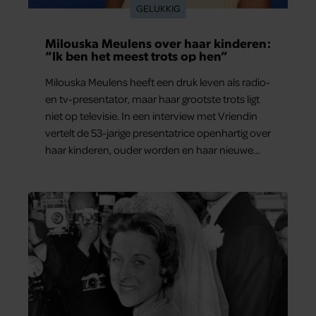
GELUKKIG
Milouska Meulens over haar kinderen:
“Ik ben het meest trots op hen”
Milouska Meulens heeft een druk leven als radio-
en tv-presentator, maar haar grootste trots ligt
niet op televisie. In een interview met Vriendin
vertelt de 53-jarige presentatrice openhartig over
haar kinderen, ouder worden en haar nieuwe
kinderboek Chill. Ook blikt ze terug op haar jeugd
en deelt ze welke levenslessen haar vandaag de
dag het meest bezighouden.