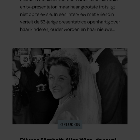
en tv-presentator, maar haar grootste trots ligt
niet op televisie. In een interview met Vriendin
vertelt de 53-jarige presentatrice openhartig over
haar kinderen, ouder worden en haar nieuwe
kinderboek Chill. Ook blikt ze terug op haar jeugd
en deelt ze welke levenslessen haar vandaag de
dag het meest bezighouden.
GELUKKIG
Dit was Elizabeth Alice Wise, de royal