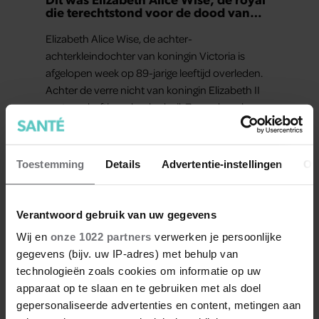
die terechtstond voor de dood van
haar baby
Elizabeth Alice Wise, de achter-
achterkleindochter van koningin Victoria is
afgelopen week op 89-jarige leeftijd overleden.
Achter de verre nicht van koningin Elizabeth II
gaat een heftig verhaal schuil. Zo zag haar leven
eruit.
Toestemming
Details
Advertentie-instellingen
Ov
Verantwoord gebruik van uw gegevens
Wij en
onze 1022 partners
verwerken je persoonlijke
gegevens (bijv. uw IP-adres) met behulp van
technologieën zoals cookies om informatie op uw
apparaat op te slaan en te gebruiken met als doel
gepersonaliseerde advertenties en content, metingen aan