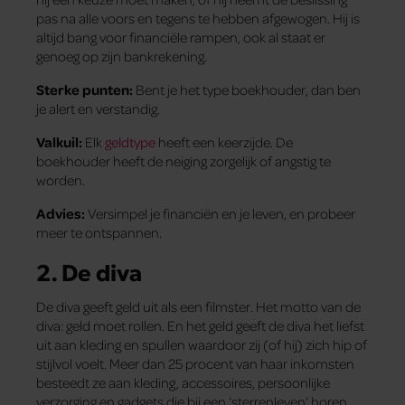
pas na alle voors en tegens te hebben afgewogen. Hij is
altijd bang voor financiële rampen, ook al staat er
genoeg op zijn bankrekening.
Sterke punten:
Bent je het type boekhouder, dan ben
je alert en verstandig.
Valkuil:
Elk
geldtype
heeft een keerzijde. De
boekhouder heeft de neiging zorgelijk of angstig te
worden.
Advies:
Versimpel je financiën en je leven, en probeer
meer te ontspannen.
2.
De diva
De diva geeft geld uit als een filmster. Het motto van de
diva: geld moet rollen. En het geld geeft de diva het liefst
uit aan kleding en spullen waardoor zij (of hij) zich hip of
stijlvol voelt. Meer dan 25 procent van haar inkomsten
besteedt ze aan kleding, accessoires, persoonlijke
verzorging en gadgets die bij een ‘sterrenleven’ horen,