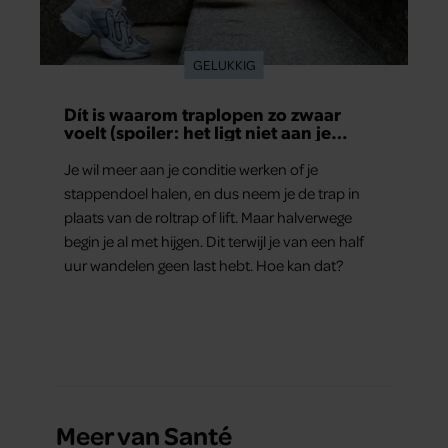
partners kunnen deze gegevens combineren met andere
informatie die u aan ze heeft verstrekt of die ze hebben
GELUKKIG
verzameld op basis van uw gebruik van hun services. U
gaat akkoord met onze cookies als u onze website blijft
Dít is waarom traplopen zo zwaar
gebruiken.
voelt (spoiler: het ligt niet aan je
conditie)
Je wil meer aan je conditie werken of je
stappendoel halen, en dus neem je de trap in
plaats van de roltrap of lift. Maar halverwege
begin je al met hijgen. Dit terwijl je van een half
uur wandelen geen last hebt. Hoe kan dat?
Meer van Santé