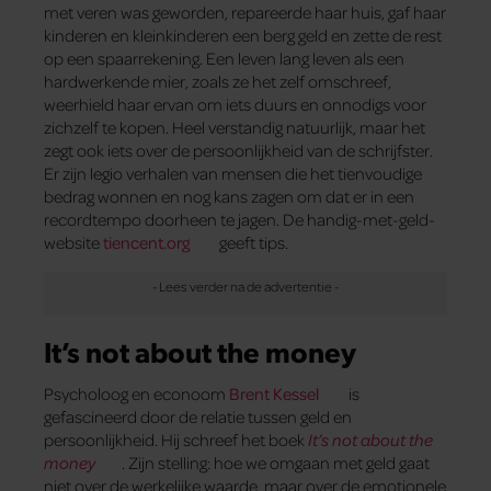
met veren was geworden, repareerde haar huis, gaf haar
kinderen en kleinkinderen een berg geld en zette de rest
op een spaarrekening. Een leven lang leven als een
hardwerkende mier, zoals ze het zelf omschreef,
weerhield haar ervan om iets duurs en onnodigs voor
zichzelf te kopen. Heel verstandig natuurlijk, maar het
zegt ook iets over de persoonlijkheid van de schrijfster.
Er zijn legio verhalen van mensen die het tienvoudige
bedrag wonnen en nog kans zagen om dat er in een
recordtempo doorheen te jagen. De handig-met-geld-
website
tiencent.org
geeft tips.
It’s not about the money
Psycholoog en econoom
Brent Kessel
is
gefascineerd door de relatie tussen geld en
persoonlijkheid. Hij schreef het boek
It’s not about the
money
. Zijn stelling: hoe we omgaan met geld gaat
niet over de werkelijke waarde, maar over de emotionele