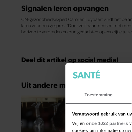
Signalen leren opvangen
CM-gezondheidsexpert Carolien Luypaert vindt het belangr
laten voor een gesprek. “Door zelf naar mensen met me
horizon te verbreden en hun gedachten op een rijtje te ze
Deel dit artikel op social media!
Uit andere media
Toestemming
Verantwoord gebruik van u
Wij en
onze 1022 partners
v
cookies om informatie op uw 