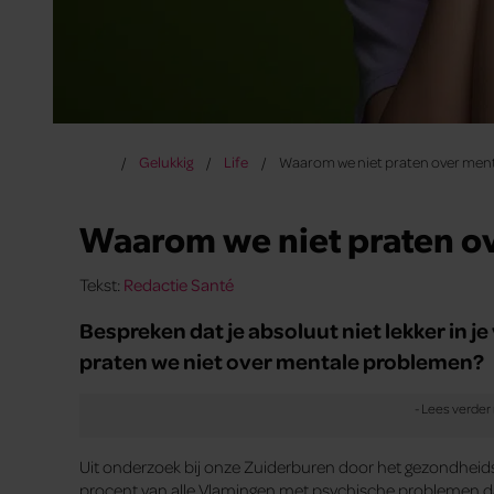
Gelukkig
Life
Waarom we niet praten over men
Waarom we niet praten o
Tekst:
Redactie Santé
Bespreken dat je absoluut niet lekker in je
praten we niet over mentale problemen?
Uit onderzoek bij onze Zuiderburen door het gezondheidsfo
procent van alle Vlamingen met psychische problemen d