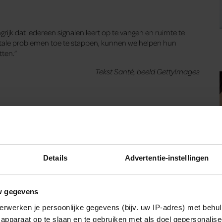
ijk dat iedereen signalen leert op te vangen en ruimte te
ntale problemen toe te stappen, kunnen we helpen hun
tten.”
Tekst Santé, beeld GettyImages
Details
Advertentie-instellingen
w gegevens
erwerken je persoonlijke gegevens (bijv. uw IP-adres) met behul
apparaat op te slaan en te gebruiken met als doel gepersonalise