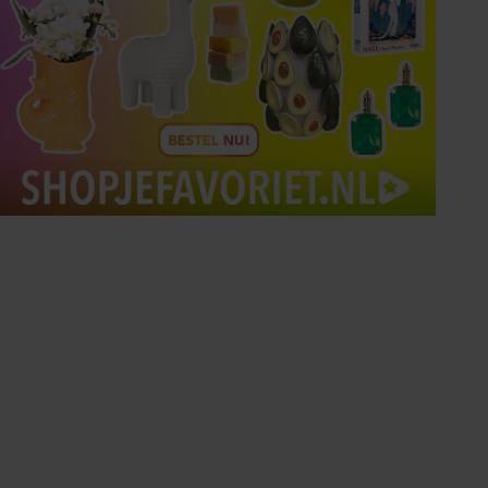
Tips om je lekker in je vel
te voelen
Met de Santé nieuwsbrief ontvang je elke
week tips om je energiek, ontspannen en in
balans te voelen.