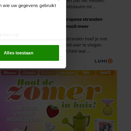
en wie uw gegevens gebruikt
g kan zijn
erprinting)
t
detailgedeelte
in. U kunt uw
Alles toestaan
 media te bieden en om ons
ze partners voor social
nformatie die u aan ze heeft
oord met onze cookies als u