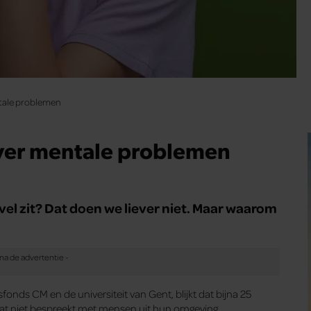
tale problemen
ver mentale problemen
 vel zit? Dat doen we liever niet. Maar waarom
nds CM en de universiteit van Gent, blijkt dat bijna 25
at niet bespreekt met mensen uit hun omgeving.