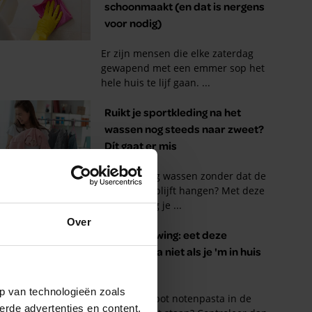
Over
p van technologieën zoals
erde advertenties en content,