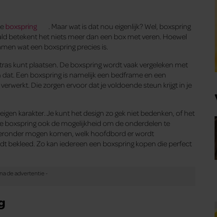
de
boxspring
. Maar wat is dat nou eigenlijk? Wel, boxspring
rtaald betekent het niets meer dan een box met veren. Hoewel
samen wat een boxspring precies is.
atras kunt plaatsen. De boxspring wordt vaak vergeleken met
n dat. Een boxspring is namelijk een bedframe en een
verwerkt. Die zorgen ervoor dat je voldoende steun krijgt in je
eigen karakter. Je kunt het design zo gek niet bedenken, of het
de boxspring ook de mogelijkheid om de onderdelen te
es eronder mogen komen, welk hoofdbord er wordt
t bekleed. Zo kan iedereen een boxspring kopen die perfect
g