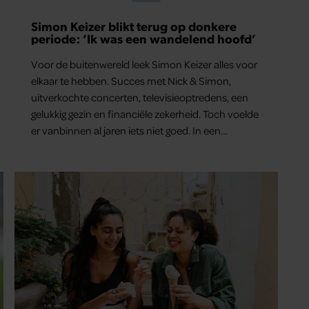
Simon Keizer blikt terug op donkere
periode: ‘Ik was een wandelend hoofd’
Voor de buitenwereld leek Simon Keizer alles voor
elkaar te hebben. Succes met Nick & Simon,
uitverkochte concerten, televisieoptredens, een
gelukkig gezin en financiële zekerheid. Toch voelde
er vanbinnen al jaren iets niet goed. In een
openhartig interview met ‘MAX Magazine’ vertelt
de zanger dat hij lange tijd vooral overleefde en
steeds verder van zijn gevoel verwijderd raakte.