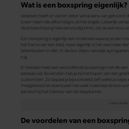
Wat is een boxspring eigenlijk?
Iedereen heeft er vast en zeker wel al eens van gehoord: 
is een naam die afkomstig is uit het engels. Letterlijk ve
deze beschrijving heel eenvoudig klinkt, vat ze wel mooi 
Een boxspring is eigenlijk een onderstel waarop je een m
het frame van een bed, maar eigenlijk is het veel meer da
lattenbodem in één. In de box zitten namelijk springveren 
rug.
Er bestaan heel wat verschillende boxsprings met elk een 
bestaat wel. Bovendien heb je bij het kopen van een goe
customizen. Zo bepaal je bijvoorbeeld zelf welke pootj
meegeleverd en eventueel met welk materiaal de box word
aansluit bij het interieur van de slaapkamer.
De voordelen van een boxsprin