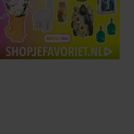
Tips om je lekker in je vel
te voelen
Met de Santé nieuwsbrief ontvang je elke
week tips om je energiek, ontspannen en in
balans te voelen.