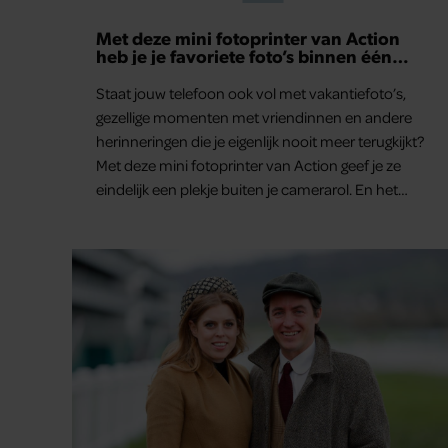
Met deze mini fotoprinter van Action
heb je je favoriete foto’s binnen één
minuut in handen
Staat jouw telefoon ook vol met vakantiefoto’s,
gezellige momenten met vriendinnen en andere
herinneringen die je eigenlijk nooit meer terugkijkt?
Met deze mini fotoprinter van Action geef je ze
eindelijk een plekje buiten je camerarol. En het
leuke: binnen één minuut heb je jouw foto al in
handen.