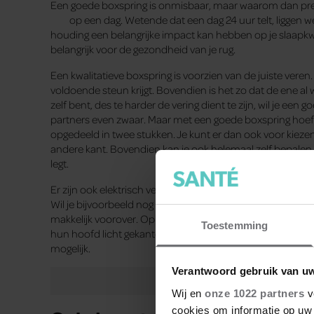
Een goede boxspring is onmisbaar, maar waarom dan pr
op een dag. Wetende dat een dag 24 uur telt, liggen w
houding een belangrijke impact kan hebben op je slaapkw
belangrijk voor de gezondheid van je rug.
Een kwalitatieve boxspring is voorzien van de juiste veren. 
voldoende steun krijgt. Bovendien is het zo dat de ene a
zelf bent, des te harder de vering dient te zijn, wil je een 
partners even zwaar. Maar met een goede boxspring hoeft
opgedeeld in twee stukken. Je kunt er dan ook voor kieze
andere kant. Bovendien kan je ook helemaal zelf bepalen 
legt.
Er zijn ook elektrisch verstelbare boxsprings op de markt.
Wil je bijvoorbeeld nog een boek lezen voor het slapengaan
makkelijk voorover. Op die manier hoef je jouw nek niet 
Toestemming
hun hoofd licht gekanteld, of met hun benen in een kleine 
mogelijk.
Verantwoord gebruik van u
Wij en
onze 1022 partners
v
cookies om informatie op uw 