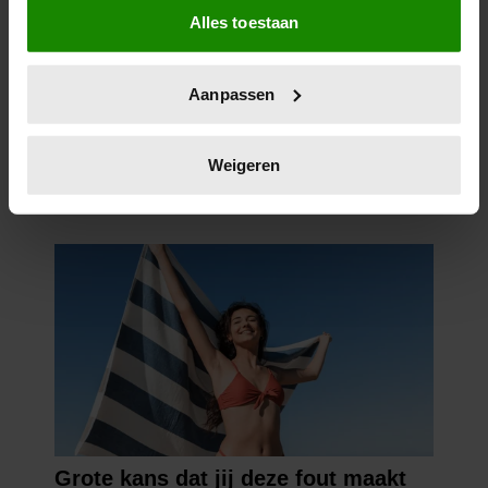
Alles toestaan
Informatie verzamelen over uw geografische
locatie, die tot een paar meter nauwkeurig kan zijn
Uw apparaat identificeren door het actief te
Aanpassen
scannen op specifieke eigenschappen (fingerprinting)
Lees meer over hoe uw persoonlijke gegevens worden
verwerkt en stel uw voorkeuren in het
detailgedeelte
in.
Weigeren
U kunt uw toestemming op elk moment wijzigen of
intrekken in de Cookieverklaring.
We gebruiken cookies om content en advertenties te
personaliseren, om functies voor social media te bieden
en om ons websiteverkeer te analyseren. Ook delen we
informatie over uw gebruik van onze site met onze
partners voor social media, adverteren en analyse. Deze
partners kunnen deze gegevens combineren met andere
informatie die u aan ze heeft verstrekt of die ze hebben
verzameld op basis van uw gebruik van hun services. U
gaat akkoord met onze cookies als u onze website blijft