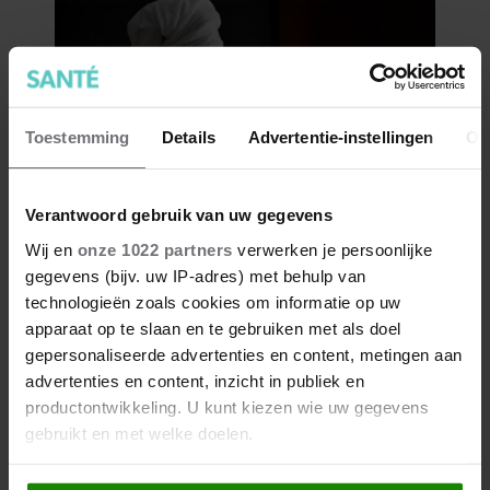
Toestemming
Details
Advertentie-instellingen
Ov
Verantwoord gebruik van uw gegevens
Wij en
onze 1022 partners
verwerken je persoonlijke
gegevens (bijv. uw IP-adres) met behulp van
technologieën zoals cookies om informatie op uw
apparaat op te slaan en te gebruiken met als doel
gepersonaliseerde advertenties en content, metingen aan
advertenties en content, inzicht in publiek en
productontwikkeling. U kunt kiezen wie uw gegevens
gebruikt en met welke doelen.
Als u het toestaat, willen we ook graag: