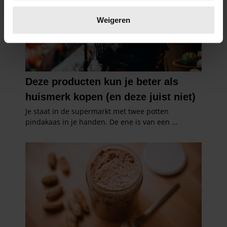
Lees meer over hoe uw persoonlijke gegevens worden
verwerkt en stel uw voorkeuren in het
detailgedeelte
in.
Weigeren
U kunt uw toestemming op elk moment wijzigen of
intrekken in de Cookieverklaring.
We gebruiken cookies om content en advertenties te
personaliseren, om functies voor social media te bieden
en om ons websiteverkeer te analyseren. Ook delen we
informatie over uw gebruik van onze site met onze
partners voor social media, adverteren en analyse. Deze
partners kunnen deze gegevens combineren met andere
informatie die u aan ze heeft verstrekt of die ze hebben
verzameld op basis van uw gebruik van hun services. U
gaat akkoord met onze cookies als u onze website blijft
gebruiken.