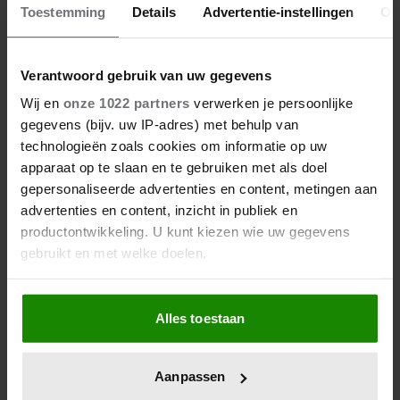
Toestemming
Details
Advertentie-instellingen
Ov
Verantwoord gebruik van uw gegevens
Wij en
onze 1022 partners
verwerken je persoonlijke
gegevens (bijv. uw IP-adres) met behulp van
technologieën zoals cookies om informatie op uw
apparaat op te slaan en te gebruiken met als doel
gepersonaliseerde advertenties en content, metingen aan
advertenties en content, inzicht in publiek en
productontwikkeling. U kunt kiezen wie uw gegevens
gebruikt en met welke doelen.
Als u het toestaat, willen we ook graag:
Alles toestaan
Informatie verzamelen over uw geografische
locatie, die tot een paar meter nauwkeurig kan zijn
Uw apparaat identificeren door het actief te
Aanpassen
scannen op specifieke eigenschappen (fingerprinting)