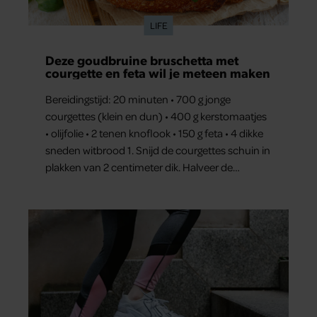
LIFE
Deze goudbruine bruschetta met
courgette en feta wil je meteen maken
Bereidingstijd: 20 minuten • 700 g jonge
courgettes (klein en dun) • 400 g kerstomaatjes
• olijfolie • 2 tenen knoflook • 150 g feta • 4 dikke
sneden witbrood 1. Snijd de courgettes schuin in
plakken van 2 centimeter dik. Halveer de
tomaatjes. Pel en hak de knoflook. 2. Verhit een
scheut olie in…