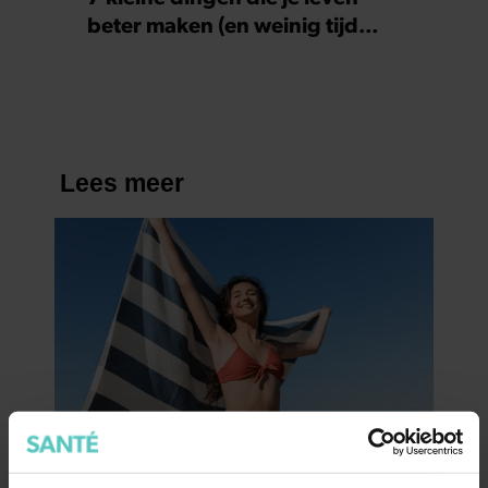
beter maken (en weinig tijd
kosten)