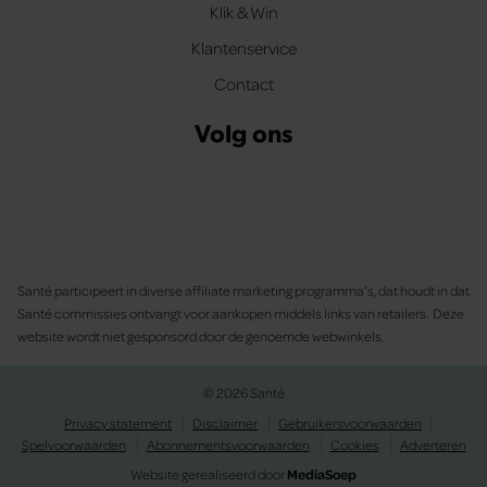
Klik & Win
Klantenservice
Contact
Volg ons
Santé participeert in diverse affiliate marketing programma’s, dat houdt in dat
Santé commissies ontvangt voor aankopen middels links van retailers. Deze
website wordt niet gesponsord door de genoemde webwinkels.
© 2026 Santé
Privacy statement
Disclaimer
Gebruikersvoorwaarden
Spelvoorwaarden
Abonnementsvoorwaarden
Cookies
Adverteren
Website gerealiseerd door
MediaSoep