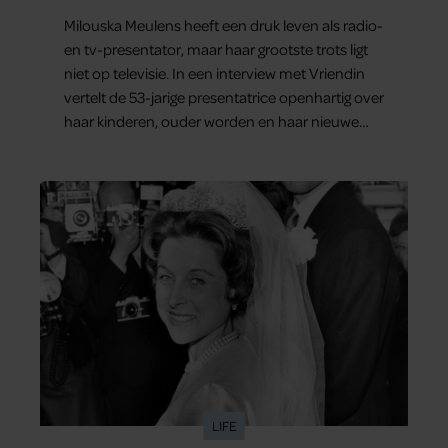
Milouska Meulens heeft een druk leven als radio-
en tv-presentator, maar haar grootste trots ligt
niet op televisie. In een interview met Vriendin
vertelt de 53-jarige presentatrice openhartig over
haar kinderen, ouder worden en haar nieuwe
kinderboek Chill. Ook blikt ze terug op haar jeugd
en deelt ze welke levenslessen haar vandaag de
dag het meest bezighouden.
LIFE