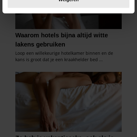
U kunt uw toestemming op elk moment wijzigen of
intrekken in de Cookieverklaring.
We gebruiken cookies om content en advertenties te
personaliseren, om functies voor social media te bieden
en om ons websiteverkeer te analyseren. Ook delen we
informatie over uw gebruik van onze site met onze
partners voor social media, adverteren en analyse. Deze
partners kunnen deze gegevens combineren met andere
informatie die u aan ze heeft verstrekt of die ze hebben
verzameld op basis van uw gebruik van hun services. U
gaat akkoord met onze cookies als u onze website blijft
gebruiken.