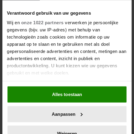
Verantwoord gebruik van uw gegevens
Wij en
onze 1022 partners
verwerken je persoonlijke
gegevens (bijv. uw IP-adres) met behulp van
technologieën zoals cookies om informatie op uw
apparaat op te slaan en te gebruiken met als doel
gepersonaliseerde advertenties en content, metingen aan
advertenties en content, inzicht in publiek en
productontwikkeling. U kunt kiezen wie uw gegevens
gebruikt en met welke doelen.
Als u het toestaat, willen we ook graag:
Alles toestaan
Informatie verzamelen over uw geografische
locatie, die tot een paar meter nauwkeurig kan zijn
Uw apparaat identificeren door het actief te
Aanpassen
scannen op specifieke eigenschappen (fingerprinting)
Lees meer over hoe uw persoonlijke gegevens worden
verwerkt en stel uw voorkeuren in het
detailgedeelte
in.
Weigeren