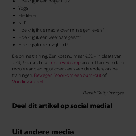
Hoe krijg ik een hoger EQ?
Yoga
Mediteren
NLP
Hoe krijg ik de macht over mijn eigen leven?
Hoe krijg ik een weerbare geest?
Hoe krijg ik meer vrijheid?
De online training: Zen kost nu maar €39,- in plaats van
€79,-! Ga snel naar
onze webshop
en profiteer van deze
mooie aanbieding of check een van de andere online
trainingen:
Bewegen
,
Voorkom een burn-out
of
Voedingsexpert
.
Beeld: Getty Images
Deel dit artikel op social media!
Uit andere media