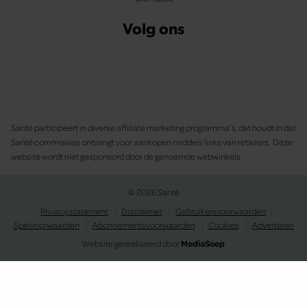
Volg ons
Santé participeert in diverse affiliate marketing programma’s, dat houdt in dat
Santé commissies ontvangt voor aankopen middels links van retailers. Deze
website wordt niet gesponsord door de genoemde webwinkels.
© 2026 Santé
Privacy statement
Disclaimer
Gebruikersvoorwaarden
Spelvoorwaarden
Abonnementsvoorwaarden
Cookies
Adverteren
Website gerealiseerd door
MediaSoep