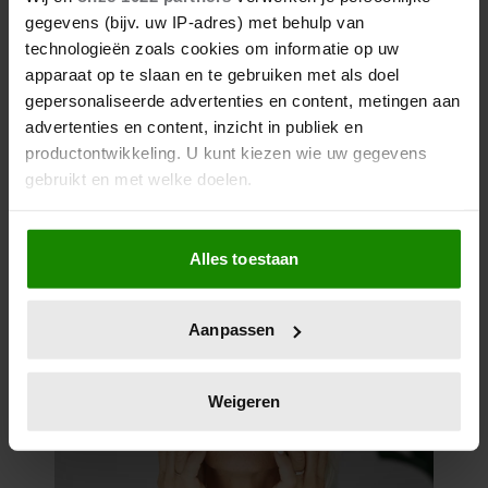
gegevens (bijv. uw IP-adres) met behulp van
technologieën zoals cookies om informatie op uw
apparaat op te slaan en te gebruiken met als doel
gepersonaliseerde advertenties en content, metingen aan
advertenties en content, inzicht in publiek en
productontwikkeling. U kunt kiezen wie uw gegevens
gebruikt en met welke doelen.
Als u het toestaat, willen we ook graag:
Alles toestaan
Informatie verzamelen over uw geografische
locatie, die tot een paar meter nauwkeurig kan zijn
Uw apparaat identificeren door het actief te
Aanpassen
scannen op specifieke eigenschappen (fingerprinting)
Lees meer over hoe uw persoonlijke gegevens worden
verwerkt en stel uw voorkeuren in het
detailgedeelte
in.
Weigeren
U kunt uw toestemming op elk moment wijzigen of
intrekken in de Cookieverklaring.