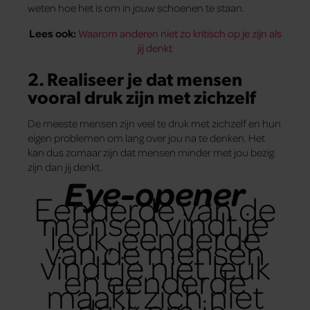
weten hoe het is om in jouw schoenen te staan.
Lees ook:
Waarom anderen niet zo kritisch op je zijn als
jij denkt
2. Realiseer je dat mensen
vooral druk zijn met zichzelf
De meeste mensen zijn veel te druk met zichzelf en hun
eigen problemen om lang over jou na te denken. Het
kan dus zomaar zijn dat mensen minder met jou bezig
zijn dan jij denkt.
Eye-opener
Eenderde van de
mensen vindt je
leuk, eenderde
van de mensen
vindt je niet leuk
en eenderde
maakt zich niet
druk om je.