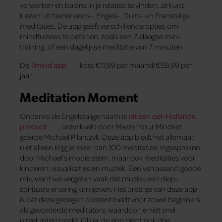
verwerken en balans in je relaties te vinden. Je kunt
kiezen uit Nederlands-, Engels-, Duits- en Franstalige
meditaties. De app geeft verschillende opties om
mindfulness te oefenen, zoals een 7-daagse mini-
training, of een dagelijkse meditatie van 7 minuten.
De
7mind app
kost €11,99 per maand/€59,99 per
jaar.
Meditation Moment
Ondanks de Engelstalige naam is
dit een oer-Hollands
product
, ontwikkeld door Master Your Mindset
goeroe Michael Pilarczyk. Deze app biedt het allemaal:
niet alleen krijg je meer dan 100 meditaties, ingesproken
door Michael’s mooie stem, maar ook meditaties voor
kinderen, visualisaties en muziek. Een verrassend goede
mix, want we vergeten vaak dat muziek een diep-
spirituele ervaring kan geven. Het prettige van deze app
is dat deze gedegen content biedt voor zowel beginners
als gevorderde meditators, waardoor je niet snel
uitgeluisterd raakt. Oh ja, de app biedt ook drie