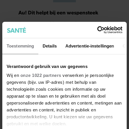
Au! Dit helpt bij een wespensteek
Een wespensteek is op z’n zachts gezegd
vervelend. Hier vind je vier oplossingen om zo
snel mogelijk van de pijn en jeuk af te komen.
Toestemming
Details
Advertentie-instellingen
Ov
Verantwoord gebruik van uw gegevens
Wij en
onze 1022 partners
verwerken je persoonlijke
gegevens (bijv. uw IP-adres) met behulp van
Meer van Santé
technologieën zoals cookies om informatie op uw
apparaat op te slaan en te gebruiken met als doel
gepersonaliseerde advertenties en content, metingen aan
advertenties en content, inzicht in publiek en
productontwikkeling. U kunt kiezen wie uw gegevens
gebruikt en met welke doelen.