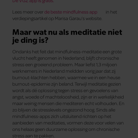
De VGZ app is gratis.
Lees meer over
de beste mindfulness app
in het
verdiepingsartikel op Marisa Garau’s website.
Maar wat nu als meditatie niet
je ding is?
Ondanks het feit dat mindfulness-meditatie een grote
vlucht heeft genomen in Nederland, blijft chronische
stress een groeiend probleem. Maar liefst 1,3 miljoen
werknemers in Nederland meldden vorig jaar dat zij
burnout-klachten hebben, waarmee we in een heuse
burnout-epidemie zijn beland. Terwijl meditatie gezien
wordt als dé oplossing tegen stress en gevoelens van
angst, woede of machteloosheid, zijn er in werkelijkheid
maar weinig mensen die mediteren echt volhouden. En
zo blijven de stresslevels ongezond hoog. Sinds alle
mindfulness-apps zich uitsluitend richten op het
aanbieden van meditaties, vormen deze voor velen van
ons helaas geen duurzame oplossing om chronische
stress aan te pakken.