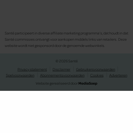
Santé participeert in diverse affiliate marketing programma’s, dat houdt in dat
Santé commissies ontvangt voor aankopen middels links van retailers. Deze
website wordt niet gesponsord door de genoemde webwinkels.
© 2026 Santé
Privacy statement
Disclaimer
Gebruikersvoorwaarden
Spelvoorwaarden
Abonnementsvoorwaarden
Cookies
Adverteren
Website gerealiseerd door
MediaSoep