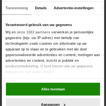
Toestemming
Details
Advertentie-instellingen
Ov
Verantwoord gebruik van uw gegevens
Wij en
onze 1022 partners
verwerken je persoonlijke
gegevens (bijv. uw IP-adres) met behulp van
technologieën zoals cookies om informatie op uw
apparaat op te slaan en te gebruiken met als doel
gepersonaliseerde advertenties en content, metingen aan
advertenties en content, inzicht in publiek en
productontwikkeling. U kunt kiezen wie uw gegevens
gebruikt en met welke doelen.
Als u het toestaat, willen we ook graag:
Alles toestaan
Informatie verzamelen over uw geografische
locatie, die tot een paar meter nauwkeurig kan zijn
Uw apparaat identificeren door het actief te
Aanpassen