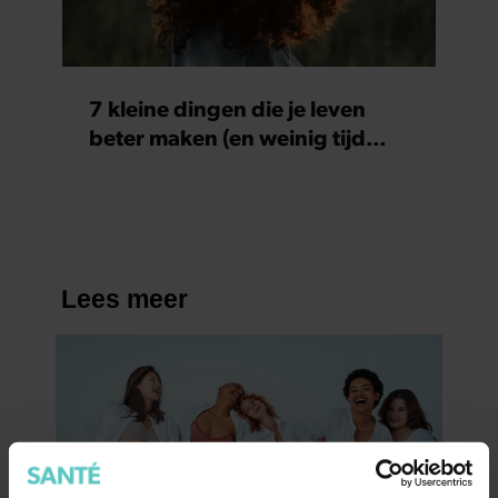
7 kleine dingen die je leven
beter maken (en weinig tijd
kosten)