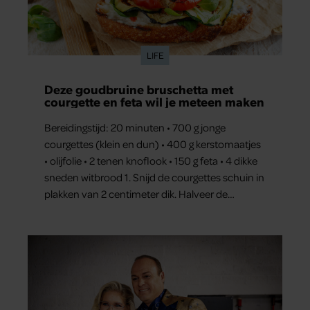
LIFE
Deze goudbruine bruschetta met
courgette en feta wil je meteen maken
Bereidingstijd: 20 minuten • 700 g jonge
courgettes (klein en dun) • 400 g kerstomaatjes
• olijfolie • 2 tenen knoflook • 150 g feta • 4 dikke
sneden witbrood 1. Snijd de courgettes schuin in
plakken van 2 centimeter dik. Halveer de
tomaatjes. Pel en hak de knoflook. 2. Verhit een
scheut olie in…