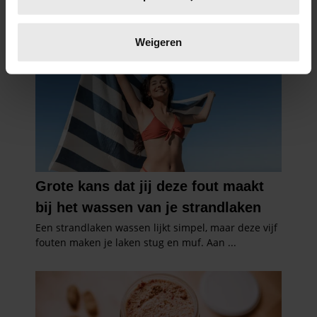
scannen op specifieke eigenschappen (fingerprinting)
Lees meer over hoe uw persoonlijke gegevens worden
verwerkt en stel uw voorkeuren in het
detailgedeelte
in.
Weigeren
U kunt uw toestemming op elk moment wijzigen of
intrekken in de Cookieverklaring.
We gebruiken cookies om content en advertenties te
personaliseren, om functies voor social media te bieden
en om ons websiteverkeer te analyseren. Ook delen we
informatie over uw gebruik van onze site met onze
partners voor social media, adverteren en analyse. Deze
partners kunnen deze gegevens combineren met andere
informatie die u aan ze heeft verstrekt of die ze hebben
verzameld op basis van uw gebruik van hun services. U
gaat akkoord met onze cookies als u onze website blijft
gebruiken.