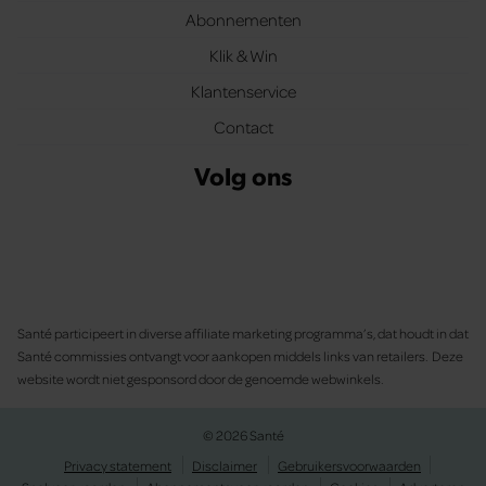
Abonnementen
Klik & Win
Klantenservice
Contact
Volg ons
Santé participeert in diverse affiliate marketing programma’s, dat houdt in dat
Santé commissies ontvangt voor aankopen middels links van retailers. Deze
website wordt niet gesponsord door de genoemde webwinkels.
© 2026 Santé
Privacy statement
Disclaimer
Gebruikersvoorwaarden