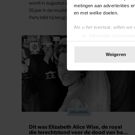
wordt in augustus zeventig jaar en zit bovendien al
metingen aan advertenties en
55 jaar in de muziekindustrie. In een interview met
en met welke doelen.
Party blikt hij terug op zijn indrukwekkende carrière,
maar maakt hij vooral duidelijk waar zijn
Als u het toestaat, willen we
prioriteiten tegenwoordig liggen: zijn gezin.
Informatie verzamelen
Uw apparaat identific
Lees meer over hoe uw perso
Weigeren
toestemming op elk moment wi
We gebruiken cookies om cont
websiteverkeer te analyseren
media, adverteren en analys
verstrekt of die ze hebben v
onze website blijft gebruiken.
GELUKKIG
Dit was Elizabeth Alice Wise, de royal
die terechtstond voor de dood van haar