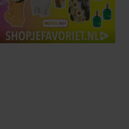
Tips om je lekker in je vel
te voelen
Met de Santé nieuwsbrief ontvang je elke
week tips om je energiek, ontspannen en in
balans te voelen.