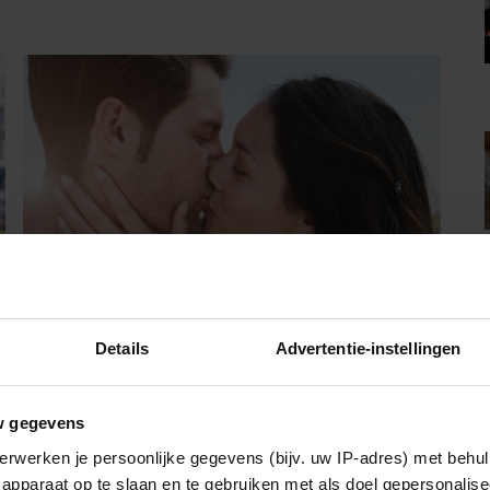
GELUKKIG
Details
Advertentie-instellingen
Rachél had een spannende date: ‘Pas
toen hij de deur uit was, besefte ik wat
er echt was gebeurd’
w gegevens
Na haar scheiding ontdekt deze lezeres dat daten
erwerken je persoonlijke gegevens (bijv. uw IP-adres) met behul
ook luchtig en leuk kan zijn. Maar als ze Menno
apparaat op te slaan en te gebruiken met als doel gepersonalise