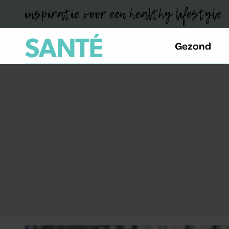
inspiratie voor een healthy lifestyle
Gezond