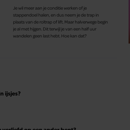
Je wil meer aan je conditie werken of je
stappendoel halen, en dus neem je de trap in
plaats van de roltrap of lift. Maar halverwege begin
je al met hijgen. Dit terwijl je van een half uur
wandelen geen last hebt. Hoe kan dat?
 ijsjes?
m verliefd op een ander bent?