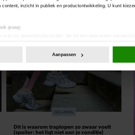
ontmoet, hoopt ze stiekem op meer dan een
 content, inzicht in publiek en productontwikkeling. U kunt kiez
vrijblijvende flirt. Tot één avond alles in een heel
ander daglicht zet.
 ook graag:
 over uw geografische locatie, die tot een paar meter nauwkeuri
eren door het actief te scannen op specifieke eigenschappen (fing
onlijke gegevens worden verwerkt en stel uw voorkeuren in he
Aanpassen
jzigen of intrekken in de Cookieverklaring.
ent en advertenties te personaliseren, om functies voor social
. Ook delen we informatie over uw gebruik van onze site met on
e. Deze partners kunnen deze gegevens combineren met andere i
erzameld op basis van uw gebruik van hun services. U gaat akk
GELUKKIG
Dít is waarom traplopen zo zwaar voelt
(spoiler: het ligt niet aan je conditie)