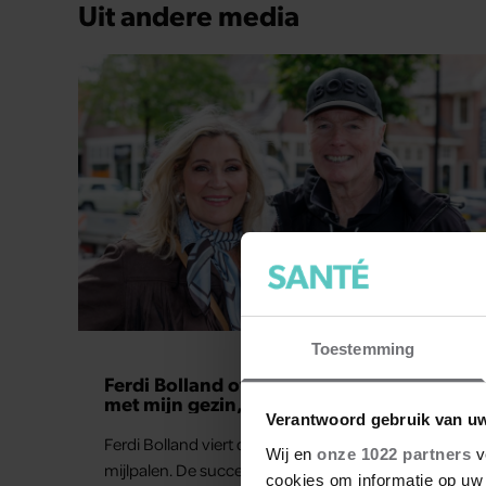
Uit andere media
GELUKKIG
Toestemming
Ferdi Bolland over geluk: “Als er iets is
met mijn gezin, gooi ik alles uit mijn
agenda”
Verantwoord gebruik van u
Ferdi Bolland viert dit jaar twee bijzondere
Wij en
onze 1022 partners
v
mijlpalen. De succesvolle componist en producer
cookies om informatie op uw 