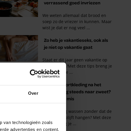
Over
p van technologieën zoals
erde advertenties en content,