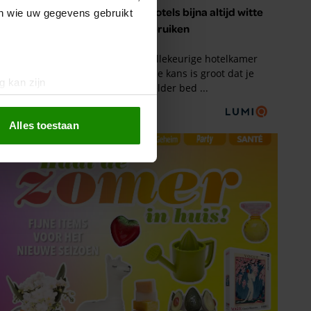
en wie uw gegevens gebruikt
g kan zijn
erprinting)
t
detailgedeelte
in. U kunt uw
Alles toestaan
 media te bieden en om ons
ze partners voor social
nformatie die u aan ze heeft
oord met onze cookies als u