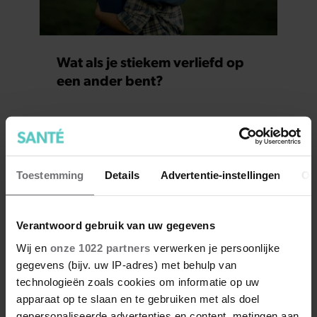
Wat als je stiekem verliefd op
een ander bent?
Toestemming
Details
Advertentie-instellingen
Ov
Verantwoord gebruik van uw gegevens
Wij en
onze 1022 partners
verwerken je persoonlijke
gegevens (bijv. uw IP-adres) met behulp van
technologieën zoals cookies om informatie op uw
7 kleine dingen die je leven
apparaat op te slaan en te gebruiken met als doel
beter maken (en weinig tijd
gepersonaliseerde advertenties en content, metingen aan