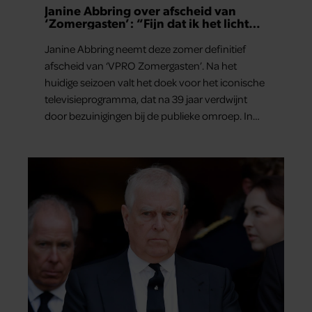
Janine Abbring over afscheid van
‘Zomergasten’: “Fijn dat ik het licht
mag uitdoen”
Janine Abbring neemt deze zomer definitief
afscheid van ‘VPRO Zomergasten’. Na het
huidige seizoen valt het doek voor het iconische
televisieprogramma, dat na 39 jaar verdwijnt
door bezuinigingen bij de publieke omroep. In
een interview met Leeuwarder Courant vertelt
de presentatrice hoe dubbel dat voor haar voelt.
Hoewel ze uitkijkt naar de laatste reeks, vindt ze
het ook verdrietig dat een televisieklassieker
verdwijnt.