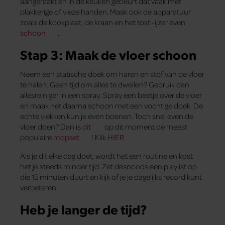
aangeraakt en in de keuken gebeurt dat vaak met
plakkerige of vieze handen. Maak ook de apparatuur
zoals de kookplaat, de kraan en het tosti-ijzer even
schoon
.
Stap 3: Maak de vloer schoon
Neem een statische doek om haren en stof van de vloer
te halen. Geen tijd om alles te dweilen? Gebruik dan
allesreiniger in een spray. Spray een beetje over de vloer
en maak het daarna schoon met een vochtige doek. De
echte vlekken kun je even boenen. Toch snel even de
vloer doen? Dan is
dit
op dit moment de meest
populaire
mopset
! Klik
HIER
.
Als je dit elke dag doet, wordt het een routine en kost
het je steeds minder tijd. Zet desnoods een playlist op
die 15 minuten duurt en kijk of je je dagelijks record kunt
verbeteren.
Heb je langer de tijd?