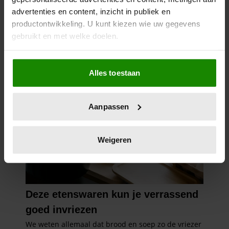
kosten)
advertenties en content, inzicht in publiek en
productontwikkeling. U kunt kiezen wie uw gegevens
gebruikt en met welke doelen.
Als u het toestaat, willen we ook graag:
Alles toestaan
Informatie verzamelen over uw geografische
locatie, die tot een paar meter nauwkeurig kan zijn
Uw apparaat identificeren door het actief te
Aanpassen
scannen op specifieke eigenschappen (fingerprinting)
Lees meer over hoe uw persoonlijke gegevens worden
verwerkt en stel uw voorkeuren in het
detailgedeelte
in.
Weigeren
U kunt uw toestemming op elk moment wijzigen of
intrekken in de Cookieverklaring.
We gebruiken cookies om content en advertenties te
personaliseren, om functies voor social media te bieden
en om ons websiteverkeer te analyseren. Ook delen we
informatie over uw gebruik van onze site met onze