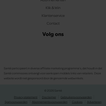
Klik & Win
Klantenservice
Contact
Volg ons
Santé participeert in diverse affiliate marketing programma’s, dat houdt in dat
Santé commissies ontvangt voor aankopen middels links van retailers. Deze
website wordt niet gesponsord door de genoemde webwinkels.
© 2026 Santé
Privacy statement
Disclaimer
Gebruikersvoorwaarden
Spelvoorwaarden
Abonnementsvoorwaarden
Cookies
Adverteren