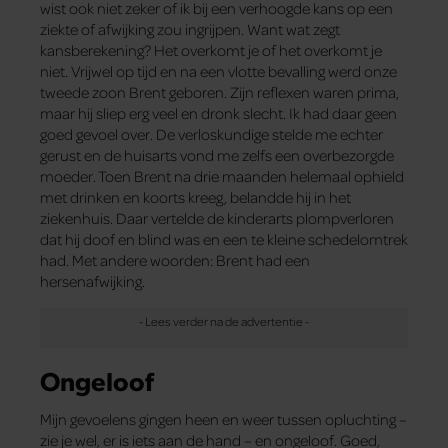
wist ook niet zeker of ik bij een verhoogde kans op een
ziekte of afwijking zou ingrijpen. Want wat zegt
kansberekening? Het overkomt je of het overkomt je
niet. Vrijwel op tijd en na een vlotte bevalling werd onze
tweede zoon Brent geboren. Zijn reflexen waren prima,
maar hij sliep erg veel en dronk slecht. Ik had daar geen
goed gevoel over. De verloskundige stelde me echter
gerust en de huisarts vond me zelfs een overbezorgde
moeder. Toen Brent na drie maanden helemaal ophield
met drinken en koorts kreeg, belandde hij in het
ziekenhuis. Daar vertelde de kinderarts plompverloren
dat hij doof en blind was en een te kleine schedelomtrek
had. Met andere woorden: Brent had een
hersenafwijking.
Ongeloof
Mijn gevoelens gingen heen en weer tussen opluchting –
zie je wel, er is iets aan de hand – en ongeloof. Goed,