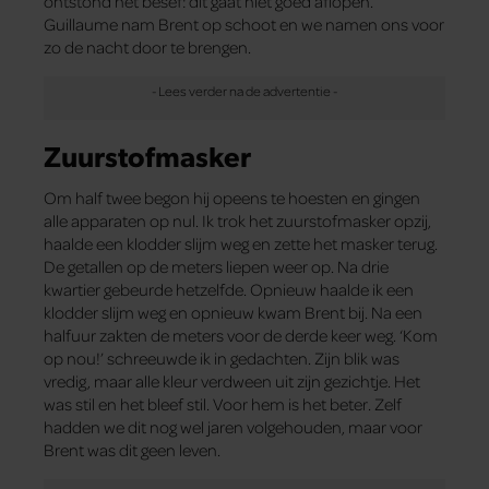
ontstond het besef: dit gaat niet goed aflopen.
Guillaume nam Brent op schoot en we namen ons voor
zo de nacht door te brengen.
Zuurstofmasker
Om half twee begon hij opeens te hoesten en gingen
alle apparaten op nul. Ik trok het zuurstofmasker opzij,
haalde een klodder slijm weg en zette het masker terug.
De getallen op de meters liepen weer op. Na drie
kwartier gebeurde hetzelfde. Opnieuw haalde ik een
klodder slijm weg en opnieuw kwam Brent bij. Na een
halfuur zakten de meters voor de derde keer weg. ‘Kom
op nou!’ schreeuwde ik in gedachten. Zijn blik was
vredig, maar alle kleur verdween uit zijn gezichtje. Het
was stil en het bleef stil. Voor hem is het beter. Zelf
hadden we dit nog wel jaren volgehouden, maar voor
Brent was dit geen leven.