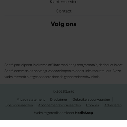
Klantenservice
Contact
Volg ons
Santé participeert in diverse affiliate marketing programma’s, dat houdt in dat
Santé commissies ontvangt voor aankopen middels links van retailers. Deze
website wordt niet gesponsord door de genoemde webwinkels.
© 2026 Santé
Privacy statement
Disclaimer
Gebruikersvoorwaarden
Spelvoorwaarden
Abonnementsvoorwaarden
Cookies
Adverteren
Website gerealiseerd door
MediaSoep