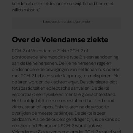
konden al onze liefde aan hem kwijt. Ik had hem niet
willen missen.”
Over de Volendamse ziekte
PCH-2 of Volendamse Ziekte PCH-2 of
pontocerebellaire hypoplasie type 2 is een aandoening
aan de kleine hersenen. De kleine hersenen regelen
onder andere de bewegingen van het lichaam. Kinderen
met PCH-2 hebben vaak slappe rug- en nekspieren. Met
de jaren worden de klachten erger. De spierslapte leidt
tot spasticiteit en epileptische aanvallen. De ziekte
veroorzaakt een fysieke en mentale groeiachterstand.
Het hoofdje blijft klein en meestal leert het kind nooit
zitten, staan of lopen. Enkele jaren na de geboorte
overlijden de meeste patiëntjes. De ziekte is zeer
zeldzaam. Als beide ouders gendrager zijn, is de kans op
een ziek kind 25 procent. PCH-2 wordt ook wel
Volendamse Ziekte genoemd omdat PCH-2 relatief veel