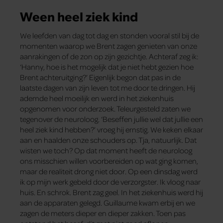
Ween heel ziek kind
We leefden van dag tot dag en stonden vooral stil bij de
momenten waarop we Brent zagen genieten van onze
aanrakingen of de zon op zijn gezichtje. Achteraf zeg ik:
‘Hanny, hoe is het mogelijk dat je niet hebt gezien hoe
Brent achteruitging?’ Eigenlijk begon dat pas in de
laatste dagen van zijn leven tot me door te dringen. Hij
ademde heel moeilijk en werd in het ziekenhuis
opgenomen voor onderzoek. Teleurgesteld zaten we
tegenover de neuroloog. ‘Beseffen jullie wel dat jullie een
heel ziek kind hebben?’ vroeg hij ernstig. We keken elkaar
aan en haalden onze schouders op. Tja, natuurlijk. Dat
wisten we toch? Op dat moment heeft de neuroloog
ons misschien willen voorbereiden op wat ging komen,
maar de realiteit drong niet door. Op een dinsdag werd
ik op mijn werk gebeld door de verzorgster. Ik vloog naar
huis. En schrok. Brent zag geel. In het ziekenhuis werd hij
aan de apparaten gelegd. Guillaume kwam erbij en we
zagen de meters dieper en dieper zakken. Toen pas