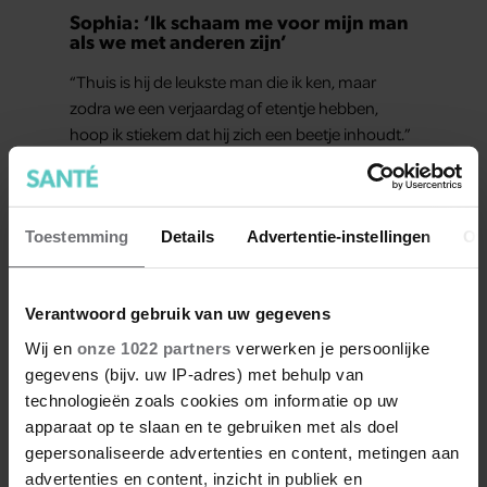
Sophia: ‘Ik schaam me voor mijn man
als we met anderen zijn’
“Thuis is hij de leukste man die ik ken, maar
zodra we een verjaardag of etentje hebben,
hoop ik stiekem dat hij zich een beetje inhoudt.”
Sophia (38) is al twaalf jaar samen met haar
partner en thuis is hij precies de man op wie ze
verliefd werd: lief, zorgzaam en grappig. Toch
Toestemming
Details
Advertentie-instellingen
Ov
merkt ze dat ze zich steeds vaker schaamt zodra
ze samen onder de mensen zijn.
Verantwoord gebruik van uw gegevens
Wij en
onze 1022 partners
verwerken je persoonlijke
gegevens (bijv. uw IP-adres) met behulp van
technologieën zoals cookies om informatie op uw
apparaat op te slaan en te gebruiken met als doel
gepersonaliseerde advertenties en content, metingen aan
advertenties en content, inzicht in publiek en