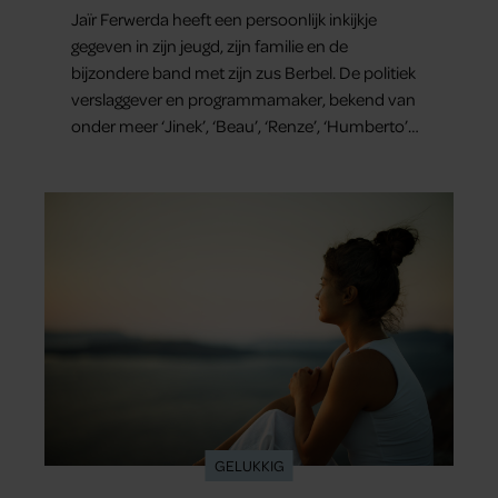
Jaïr Ferwerda heeft een persoonlijk inkijkje
gegeven in zijn jeugd, zijn familie en de
bijzondere band met zijn zus Berbel. De politiek
verslaggever en programmamaker, bekend van
onder meer ‘Jinek’, ‘Beau’, ‘Renze’, ‘Humberto’
en ‘RTL Tonight’, vertelt dat juist zijn opvoeding
de basis vormde voor zijn carrière. Nog altijd kan
hij voor advies bij zijn zus terecht.
GELUKKIG