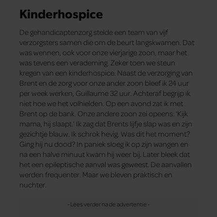
Kinderhospice
De gehandicaptenzorg stelde een team van vijf
verzorgsters samen die om de beurt langskwamen. Dat
was wennen, ook voor onze vierjarige zoon, maar het
was tevens een verademing. Zeker toen we steun
kregen van een kinderhospice. Naast de verzorging van
Brent en de zorg voor onze ander zoon bleef ik 24 uur
per week werken, Guillaume 32 uur. Achteraf begrijp ik
niet hoe we het volhielden. Op een avond zat ik met
Brent op de bank. Onze andere zoon zei opeens: ‘Kijk
mama, hij slaapt.’ Ik zag dat Brents lijfje slap was en zijn
gezichtje blauw. Ik schrok hevig. Was dit het moment?
Ging hij nu dood? In paniek sloeg ik op zijn wangen en
na een halve minuut kwam hij weer bij. Later bleek dat
het een epileptische aanval was geweest. De aanvallen
werden frequenter. Maar we bleven praktisch en
nuchter.