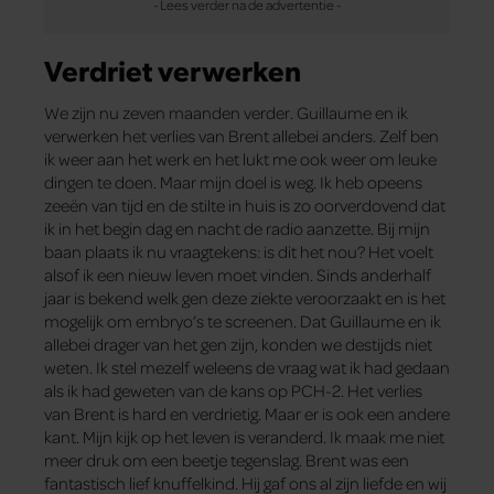
Verdriet verwerken
We zijn nu zeven maanden verder. Guillaume en ik
verwerken het verlies van Brent allebei anders. Zelf ben
ik weer aan het werk en het lukt me ook weer om leuke
dingen te doen. Maar mijn doel is weg. Ik heb opeens
zeeën van tijd en de stilte in huis is zo oorverdovend dat
ik in het begin dag en nacht de radio aanzette. Bij mijn
baan plaats ik nu vraagtekens: is dit het nou? Het voelt
alsof ik een nieuw leven moet vinden. Sinds anderhalf
jaar is bekend welk gen deze ziekte veroorzaakt en is het
mogelijk om embryo’s te screenen. Dat Guillaume en ik
allebei drager van het gen zijn, konden we destijds niet
weten. Ik stel mezelf weleens de vraag wat ik had gedaan
als ik had geweten van de kans op PCH-2. Het verlies
van Brent is hard en verdrietig. Maar er is ook een andere
kant. Mijn kijk op het leven is veranderd. Ik maak me niet
meer druk om een beetje tegenslag. Brent was een
fantastisch lief knuffelkind. Hij gaf ons al zijn liefde en wij