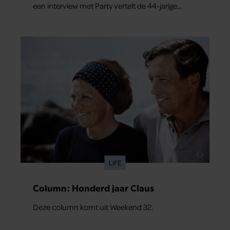
een interview met Party vertelt de 44-jarige
artiest dat hij bewust gas terugneemt. Zijn gezin
staat voorop en ook over het gemis van zijn
oudste zoon London spreekt hij openhartig.
LIFE
Column: Honderd jaar Claus
Deze column komt uit Weekend 32.