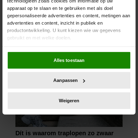
technologieën zoals cookies om informatie op uw
apparaat op te slaan en te gebruiken met als doel
gepersonaliseerde advertenties en content, metingen aan
advertenties en content, inzicht in publiek en
productontwikkeling. U kunt kiezen wie uw gegevens
gebruikt en met welke doelen.
Als u het toestaat, willen we ook graag:
Alles toestaan
Informatie verzamelen over uw geografische
locatie, die tot een paar meter nauwkeurig kan zijn
Uw apparaat identificeren door het actief te
Aanpassen
scannen op specifieke eigenschappen (fingerprinting)
Lees meer over hoe uw persoonlijke gegevens worden
verwerkt en stel uw voorkeuren in het
detailgedeelte
in.
Weigeren
U kunt uw toestemming op elk moment wijzigen of
intrekken in de Cookieverklaring.
We gebruiken cookies om content en advertenties te
personaliseren, om functies voor social media te bieden