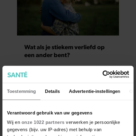
Wat als je stiekem verliefd op
een ander bent?
Toestemming
Details
Advertentie-instellingen
Ov
Verantwoord gebruik van uw gegevens
Wij en
onze 1022 partners
verwerken je persoonlijke
gegevens (bijv. uw IP-adres) met behulp van