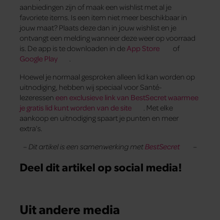
aanbiedingen zijn of maak een wishlist met al je
favoriete items. Is een item niet meer beschikbaar in
jouw maat? Plaats deze dan in jouw wishlist en je
ontvangt een melding wanneer deze weer op voorraad
is. De app is te downloaden in de
App Store
of
Google Play
.
Hoewel je normaal gesproken alleen lid kan worden op
uitnodiging, hebben wij speciaal voor Santé-
lezeressen
een exclusieve link van BestSecret waarmee
je gratis lid kunt worden van de site
. Met elke
aankoop en uitnodiging spaart je punten en meer
extra’s.
– Dit artikel is een samenwerking met
BestSecret
–
Deel dit artikel op social media!
Uit andere media