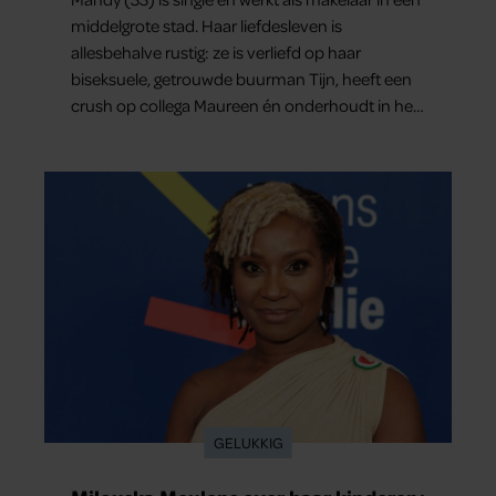
middelgrote stad. Haar liefdesleven is
allesbehalve rustig: ze is verliefd op haar
biseksuele, getrouwde buurman Tijn, heeft een
crush op collega Maureen én onderhoudt in het
geheim een seksuele relatie met een bekende
Nederlander. In dit weekoverzicht lees je in het
kort wat er de afgelopen dagen allemaal in haar
leven gebeurde.
GELUKKIG