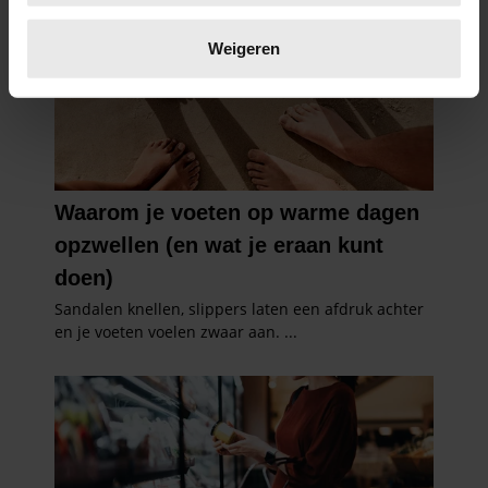
Lees meer over hoe uw persoonlijke gegevens worden
verwerkt en stel uw voorkeuren in het
detailgedeelte
in.
Weigeren
U kunt uw toestemming op elk moment wijzigen of
intrekken in de Cookieverklaring.
We gebruiken cookies om content en advertenties te
personaliseren, om functies voor social media te bieden
en om ons websiteverkeer te analyseren. Ook delen we
informatie over uw gebruik van onze site met onze
partners voor social media, adverteren en analyse. Deze
partners kunnen deze gegevens combineren met andere
informatie die u aan ze heeft verstrekt of die ze hebben
verzameld op basis van uw gebruik van hun services. U
gaat akkoord met onze cookies als u onze website blijft
gebruiken.