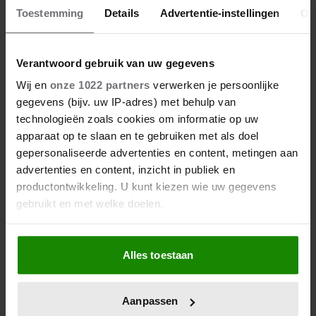
Toestemming
Details
Advertentie-instellingen
Ov
Verantwoord gebruik van uw gegevens
Wij en
onze 1022 partners
verwerken je persoonlijke
gegevens (bijv. uw IP-adres) met behulp van
technologieën zoals cookies om informatie op uw
apparaat op te slaan en te gebruiken met als doel
gepersonaliseerde advertenties en content, metingen aan
advertenties en content, inzicht in publiek en
productontwikkeling. U kunt kiezen wie uw gegevens
gebruikt en met welke doelen.
Als u het toestaat, willen we ook graag:
Alles toestaan
Informatie verzamelen over uw geografische
locatie, die tot een paar meter nauwkeurig kan zijn
Uw apparaat identificeren door het actief te
Aanpassen
scannen op specifieke eigenschappen (fingerprinting)