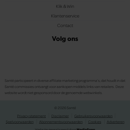
Klik & Win
Klantenservice
Contact
Volg ons
Santé participeert in diverse affiliate marketing programma’s, dat houdt in dat
Santé commissies ontvangt voor aankopen middels links van retailers. Deze
website wordt niet gesponsord door de genoemde webwinkels.
© 2026 Santé
Privacy statement
Disclaimer
Gebruikersvoorwaarden
Spelvoorwaarden
Abonnementsvoorwaarden
Cookies
Adverteren
Website gerealiseerd door
MediaSoep