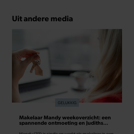
Uit andere media
GELUKKIG
Makelaar Mandy weekoverzicht: een
spannende ontmoeting en Judiths
grote relatietest
Mandy (33) is single en werkt als makelaar in een