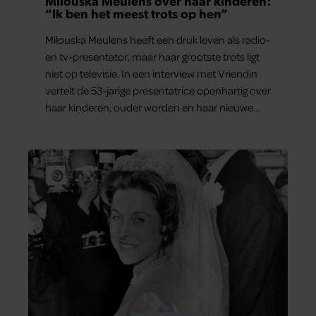
Milouska Meulens over haar kinderen:
“Ik ben het meest trots op hen”
Milouska Meulens heeft een druk leven als radio-
en tv-presentator, maar haar grootste trots ligt
niet op televisie. In een interview met Vriendin
vertelt de 53-jarige presentatrice openhartig over
haar kinderen, ouder worden en haar nieuwe
kinderboek Chill. Ook blikt ze terug op haar jeugd
en deelt ze welke levenslessen haar vandaag de
dag het meest bezighouden.