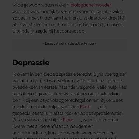
wilde gewoon weten wie zijn
biologische moeder
was. Dat was moeilijk te verteren voor mij, want ik wilde
zo veel meer. Ik trok aan hem en juist daardoor dreef hij
af. Ik verstikte hem met mijn drang het goed te maken.
Uiteindelijk zegde hij het contact op.
Depressie
Ik kwam in een diepe depressie terecht. Bijna veertig jaar
nadat ik mijn kind was verloren, verloor ik hem voor de
tweede keer. In eerste instantie weigerde ik alle hulp. Pas
toen ik zo diep gezonken was dat het niet anders kón,
ben ik bij een psycholoog terechtgekomen. Zij verwees
me door naar de hulporganisatie
Fiom
, die
gespecialiseerd is in afstands- en adoptieproblematiek.
Pas na gesprekken bij de
Fiom
, waar ik in contact
kwam met andere afstandsmoeders en
adoptiekinderen, kon ik de wereld weer helder zien.
Afstandsmoeders – tot een paar jaar geleden had ik