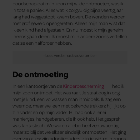
boodschap dat mijn zoon mij wilde ontmoeten, was ik
in totale paniek. Alles wat ik zorgvuldig bijna veertig jaar
lang had weggestopt, kwam boven. De wonden werden
met grof geweld opengereten. Alleen mijn man wist dat
ik een kind had afgestaan. En nu moest ik mijn geheim
ineens gaan delen. Ik moest mijn andere zoons vertellen
dat ze een halfbroer hebben.
De ontmoeting
In een kantoortje van de
Kinderbescherming
heb ik
mijn zoon ontmoet. Het was raar. Je staat oog in oog
met je kind, een volwassen man inmiddels. Ik zag een
vreemde, maar wel een met bekende trekken: hij lijkt op
zijn vader en op mijn vader. Hij had ook allerlei
maniertjes, handgebaren, die ik ook heb. Het gesprek
was fantastisch. We waren allebei heel zenuwachtig,
maar zo blij dat we elkaar eindelijk ontmoetten. Het ging
over van alles: zijn adoptieouders, zijn jeugd, mijn zoons.