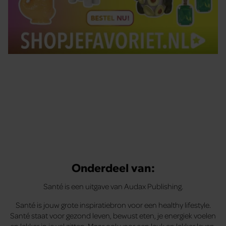
Tips om je lekker in je vel te voelen
Met de Santé nieuwsbrief ontvang je elke week
tips om je energiek, ontspannen en in balans
te voelen.
Onderdeel van:
Santé is een uitgave van Audax Publishing.
Santé is jouw grote inspiratiebron voor een healthy lifestyle.
Santé staat voor gezond leven, bewust eten, je energiek voelen
en lekker in je vel zitten. Maar ook voor een leuk en lekker leven,