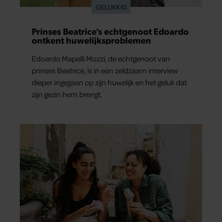
GELUKKIG
partners kunnen deze gegevens combineren met andere
informatie die u aan ze heeft verstrekt of die ze hebben
Prinses Beatrice’s echtgenoot Edoardo
verzameld op basis van uw gebruik van hun services. U
ontkent huwelijksproblemen
gaat akkoord met onze cookies als u onze website blijft
gebruiken.
Edoardo Mapelli Mozzi, de echtgenoot van
prinses Beatrice, is in een zeldzaam interview
dieper ingegaan op zijn huwelijk en het geluk dat
zijn gezin hem brengt.