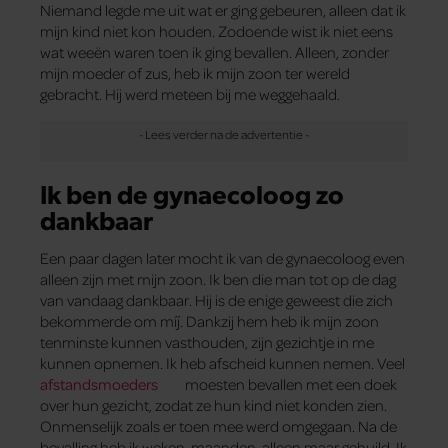
Niemand legde me uit wat er ging gebeuren, alleen dat ik
mijn kind niet kon houden. Zodoende wist ik niet eens
wat weeën waren toen ik ging bevallen. Alleen, zonder
mijn moeder of zus, heb ik mijn zoon ter wereld
gebracht. Hij werd meteen bij me weggehaald.
Ik ben de gynaecoloog zo
dankbaar
Een paar dagen later mocht ik van de gynaecoloog even
alleen zijn met mijn zoon. Ik ben die man tot op de dag
van vandaag dankbaar. Hij is de enige geweest die zich
bekommerde om míj. Dankzij hem heb ik mijn zoon
tenminste kunnen vasthouden, zijn gezichtje in me
kunnen opnemen. Ik heb afscheid kunnen nemen. Veel
afstandsmoeders
moesten bevallen met een doek
over hun gezicht, zodat ze hun kind niet konden zien.
Onmenselijk zoals er toen mee werd omgegaan. Na de
bevalling heb ik weken, maanden, alleen maar gehuild. Ik