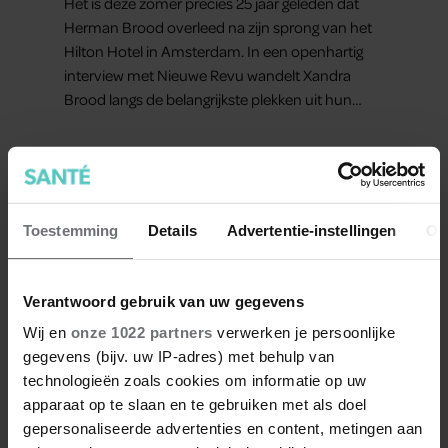
Het is deze zomer precies 25 jaar geleden dat
Herman Brood overleed na zijn sprong van het
Hilton Hotel in Amsterdam. In een openhartig
interview met Nieuwe Revu wandelt Xandra
Brood langs de belangrijkste plekken uit hun
gezamenlijke verleden. Vooral de woning aan de
Lange Leidsedwarsstraat roept een stortvloed
aan herinneringen op. Daar begon hun leven
samen en werd dochter Lola geboren.
Toestemming
Details
Advertentie-instellingen
Ov
Verantwoord gebruik van uw gegevens
Wij en
onze 1022 partners
verwerken je persoonlijke
gegevens (bijv. uw IP-adres) met behulp van
technologieën zoals cookies om informatie op uw
GELUKKIG
apparaat op te slaan en te gebruiken met als doel
gepersonaliseerde advertenties en content, metingen aan