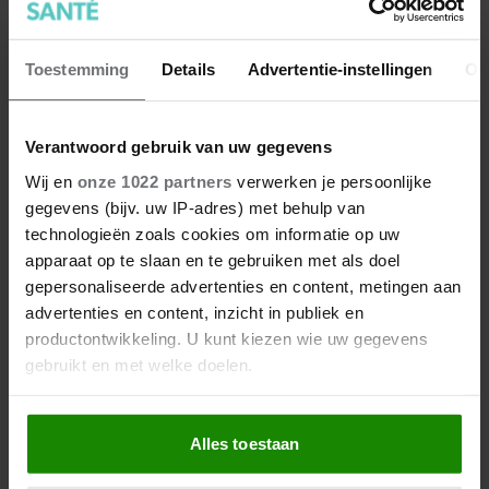
Toestemming
Details
Advertentie-instellingen
Ov
Dit is wat slecht slapen écht met
je doet
Verantwoord gebruik van uw gegevens
Wij en
onze 1022 partners
verwerken je persoonlijke
gegevens (bijv. uw IP-adres) met behulp van
technologieën zoals cookies om informatie op uw
apparaat op te slaan en te gebruiken met als doel
gepersonaliseerde advertenties en content, metingen aan
advertenties en content, inzicht in publiek en
productontwikkeling. U kunt kiezen wie uw gegevens
gebruikt en met welke doelen.
Als u het toestaat, willen we ook graag:
Alles toestaan
Informatie verzamelen over uw geografische
locatie, die tot een paar meter nauwkeurig kan zijn