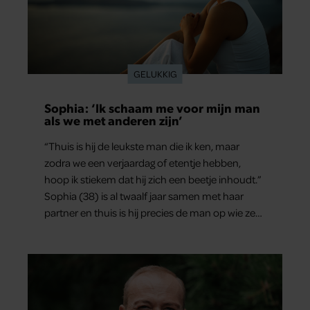
GELUKKIG
Sophia: ‘Ik schaam me voor mijn man
als we met anderen zijn’
“Thuis is hij de leukste man die ik ken, maar
zodra we een verjaardag of etentje hebben,
hoop ik stiekem dat hij zich een beetje inhoudt.”
Sophia (38) is al twaalf jaar samen met haar
partner en thuis is hij precies de man op wie ze
verliefd werd: lief, zorgzaam en grappig. Toch
merkt ze dat ze zich steeds vaker schaamt zodra
ze samen onder de mensen zijn.