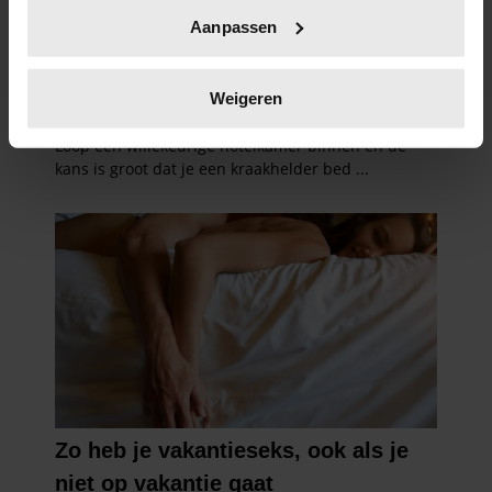
Uw apparaat identificeren door het actief te
Aanpassen
scannen op specifieke eigenschappen (fingerprinting)
Lees meer over hoe uw persoonlijke gegevens worden
verwerkt en stel uw voorkeuren in het
detailgedeelte
in.
Weigeren
U kunt uw toestemming op elk moment wijzigen of
intrekken in de Cookieverklaring.
We gebruiken cookies om content en advertenties te
personaliseren, om functies voor social media te bieden
en om ons websiteverkeer te analyseren. Ook delen we
informatie over uw gebruik van onze site met onze
partners voor social media, adverteren en analyse. Deze
partners kunnen deze gegevens combineren met andere
informatie die u aan ze heeft verstrekt of die ze hebben
verzameld op basis van uw gebruik van hun services. U
gaat akkoord met onze cookies als u onze website blijft
gebruiken.